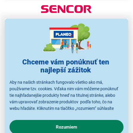
Chceme vám ponúknuť ten
najlepší zážitok
Aby na našich stránkach fungovalo všetko ako má,
používame tzv. cookies. Vďaka nim vám môžeme ponúknuť
tie najhľadanejšie produkty hneď na titulnej stránke, alebo
Vysoký výkon a praktický dizajn
vám upravovať zobrazenie produktov podľa toho, čo na
webu hľadáte. Kliknutím na tlačítko „rozumiem“ súhlasíte
s využívaním cookies pre analytické účely a predaním údajov
Táto rýchlovarná
kanvica
je
spoľahlivým pomocníkom
o chovaní na webe pre zobrazovaní cielených reklám.
v každej kuchyni. S objemom
1,7 litra
ponúka
Rozumiem
V prípade že vás zaujímajú detaily, ako u nás s cookies a
dostatok kapacity na ohriatie vody pre celú rodinu. S