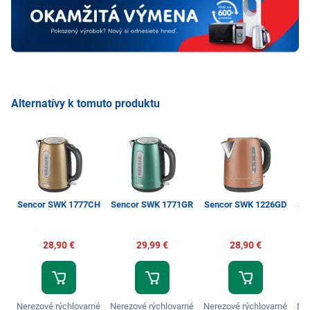
Alternatívy k tomuto produktu
Sencor SWK 1777CH
Sencor SWK 1771GR
Sencor SWK 1226GD
Se
28,90 €
29,99 €
28,90 €
Nerezové rýchlovarné
Nerezové rýchlovarné
Nerezové rýchlovarné
Ner