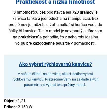
Praktickosť a nízka hmotnosť
S hmotnosťou bez podstavca len
720 gramov
je
kanvica ľahká a jednoduchá na manipuláciu. Bez
problémov ju môžete držať a naliať si horúcu vodu do
šálky či kanvice. Tento model je navrhnutý s dôrazom
na
praktickosť
a pohodlie, čo z neho robí ideálnu
voľbu pre
každodenné použitie
v domácnosti.
Ako vybrať rýchlovarnú kanvicu?
V našom článku sa dozviete, ako si ideálne vybrať
rýchlovarnú kanvicu. Prezradíme Vám, na základe akých
parametrov si vybrať ten správny model.
Objem:
1,7 l
Príkon:
2 150 W