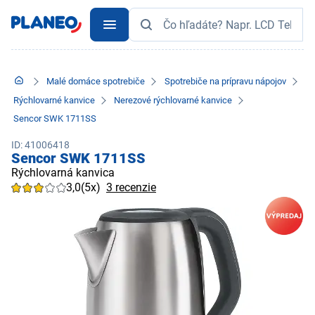
Malé domáce spotrebiče
Spotrebiče na prípravu nápojov
Rýchlovarné kanvice
Nerezové rýchlovarné kanvice
Sencor SWK 1711SS
ID: 41006418
Sencor SWK 1711SS
Rýchlovarná kanvica
3,0
(5x)
3 recenzie