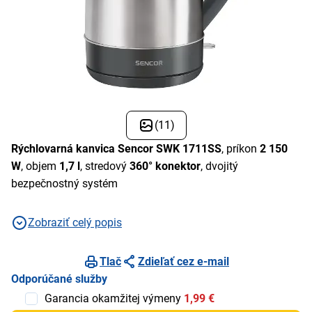
(11)
Rýchlovarná kanvica Sencor SWK 1711SS
, príkon
2 150
W
, objem
1,7 l
, stredový
360° konektor
, dvojitý
bezpečnostný systém
Zobraziť celý popis
Tlač
Zdieľať cez e-mail
Odporúčané služby
Garancia okamžitej výmeny
1,99 €