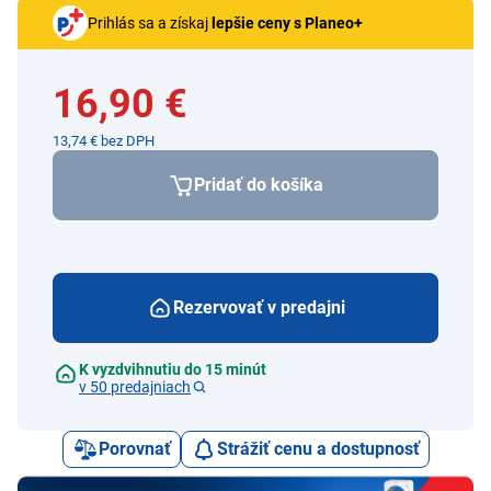
Prihlás sa a získaj
lepšie ceny s Planeo+
16,90 €
13,74 € bez DPH
Pridať do košíka
Rezervovať v predajni
K vyzdvihnutiu do 15 minút
v 50 predajniach
Porovnať
Strážiť cenu a dostupnosť