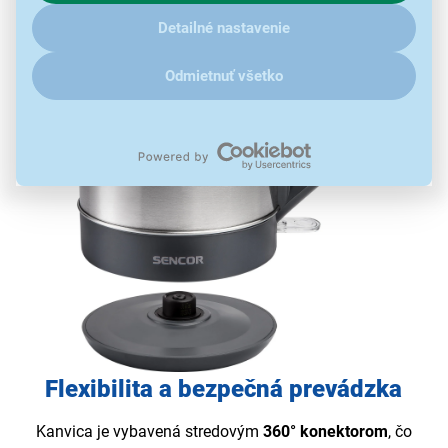
ďalšími údaji pracujeme, kliknite
sem
.
príkonom 2150W
sa voda rýchlo ohreje, čo znamená,
Detailné nastavenie
že si môžete vychutnať svoj obľúbený čaj alebo kávu
v priebehu niekoľkých minút.
Odmietnuť všetko
Flexibilita a bezpečná prevádzka
Kanvica je vybavená stredovým
360° konektorom
, čo