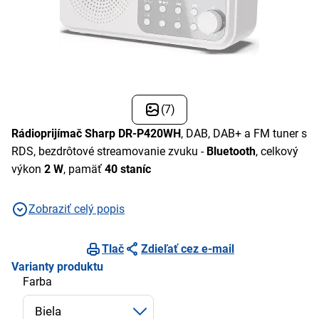
(7)
Rádioprijímač Sharp DR-P420WH
, DAB, DAB+ a FM tuner s
RDS, bezdrôtové streamovanie zvuku -
Bluetooth
, celkový
výkon
2 W
, pamäť
40 staníc
Zobraziť celý popis
Tlač
Zdieľať cez e-mail
Varianty produktu
Farba