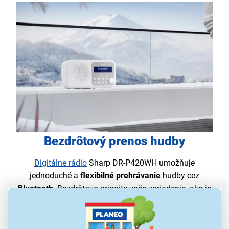
Bezdrôtový prenos hudby
Digitálne rádio
Sharp DR-P420WH umožňuje
jednoduché a
flexibilné prehrávanie
hudby cez
Bluetooth
. Bezdrôtovo pripojte vaše zariadenia, ako je
smartfón alebo tablet, a užívajte si svoju obľúbenú
hudbu
bez káblov
.