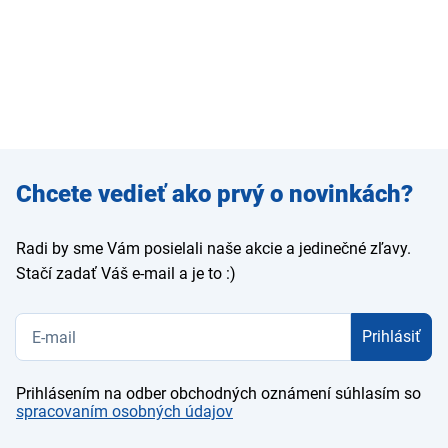
Zadajte
Chcete vedieť ako prvý o novinkách?
e-mail
Radi by sme Vám posielali naše akcie a jedinečné zľavy.
Stačí zadať Váš e-mail a je to :)
Prihlásiť
Prihlásením na odber obchodných oznámení súhlasím so
spracovaním osobných údajov