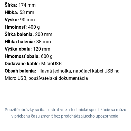
Šírka:
174 mm
Hĺbka:
53 mm
Výška:
90 mm
Hmotnosť:
400 g
Šírka balenia:
200 mm
Hĺbka balenia:
88 mm
Výška obalu:
120 mm
Hmotnosť obalu:
600 g
Dodávané káble:
MicroUSB
Obsah balenia:
Hlavná jednotka, napájací kábel USB na
Micro USB, používateľská dokumentácia
Použité obrázky sú iba ilustratívne a technické špecifikácie sa môžu
v priebehu času zmeniť bez predchádzajúceho upozornenia.