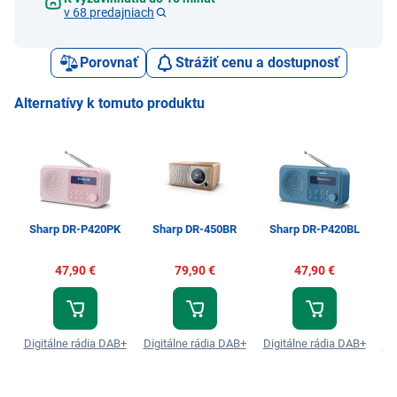
v 68 predajniach
Porovnať
Strážiť cenu a dostupnosť
Alternatívy k tomuto produktu
Sharp DR-P420PK
Sharp DR-450BR
Sharp DR-P420BL
47,90 €
79,90 €
47,90 €
Digitálne rádia DAB+
Digitálne rádia DAB+
Digitálne rádia DAB+
Di