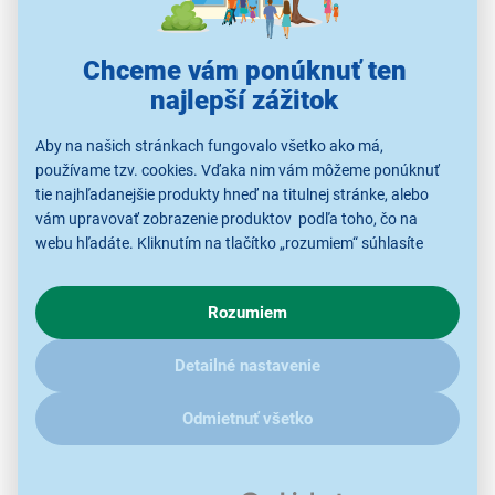
Chceme vám ponúknuť ten
najlepší zážitok
Aby na našich stránkach fungovalo všetko ako má,
používame tzv. cookies. Vďaka nim vám môžeme ponúknuť
tie najhľadanejšie produkty hneď na titulnej stránke, alebo
vám upravovať zobrazenie produktov podľa toho, čo na
webu hľadáte. Kliknutím na tlačítko „rozumiem“ súhlasíte
s využívaním cookies pre analytické účely a predaním údajov
o chovaní na webe pre zobrazovaní cielených reklám.
Rozumiem
Kvalitný zvuk a pamäť staníc
V prípade že vás zaujímajú detaily, ako u nás s cookies a
ďalšími údaji pracujeme, kliknite
sem
.
Detailné nastavenie
S
výkonom 2 W
a optimalizovaným mono
reproduktorom sa môžete tešiť na jasné vokály a
Odmietnuť všetko
dialógy. Rádio ponúka pamäť až pre
40 staníc
– 20
DAB+/DAB a 20 FM, čo vám umožní rýchlo
prechádzať medzi obľúbenými stanicami.