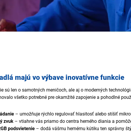
adlá majú vo výbave inovatívne funkcie
ie sú len o samotných meničoch, ale aj o moderných technológiá
hovalo všetko potrebné pre okamžité zapojenie a pohodlné použí
ládanie
– umožňuje rýchlo regulovať hlasitosť alebo stíšiť mikro
vý zvuk
– vtiahne vás priamo do centra herného diania a pomôže 
RGB podsvietenie
– dodá vášmu hernému kútiku ten správny štý