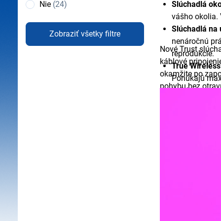
Slúchadlá oko
Nie
(24)
hluku
vášho okolia.
(ANC)
Slúchadlá na 
Zobraziť všetky filtre
nenáročnú prá
Nové Trust slúch
reprodukcie.
káblové pripojeni
True Wireless
okamžite po zapoj
Ponúkajú maxi
pohybu bez otrav
každodenné n
prémiovým modelo