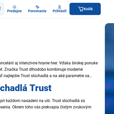
ť
Košík
Predajne
Porovnanie
Prihlásiť
celárii aj intenzívne hranie hier. Vďaka širokej ponuke
očet. Značka Trust dlhodobo kombinuje moderné
ť najlepšie Trust slúchadlá a na aké parametre sa
úchadlá Trust
e pri každom nasadení na uši. Trust slúchadlá sú
osenia. Okrem toho vás prekvapia čistým zvukovým