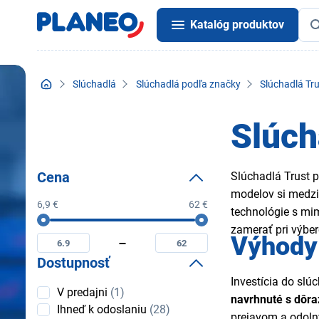
Katalóg produktov
Slúchadlá
Slúchadlá podľa značky
Slúchadlá Tru
Slúch
Cena
Slúchadlá Trust p
modelov si medzi
6,9 €
62 €
technológie s mim
Cena
Minimální
Maximální
zamerať pri výber
Výhody 
cena
cena
Dostupnosť
Investícia do slú
Dostupnosť
V predajni
(1)
navrhnuté s dôr
Ihneď k odoslaniu
(28)
prejavom a odoln