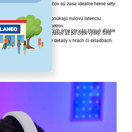
stým mikrofónom. Pre hráčov sú zasa ideálne herné sety
vyžadujú nabíjanie a ponúkajú nulovú latenciu.
 až do vzdialenosti 10 metrov.
športové slúchadlá
“, v ktorých sme pre vás zhrnuli ďalšie
produkovať, od hlbokých basov až po čisté výšky. Širší
tie najjemnejšie zvukové detaily v hrách či skladbách.
kvelé na prenášanie či prácu. Modely okolo uší (over-
ikrofón s funkciou potlačenia šumu. Praktické je tiež,
ate.