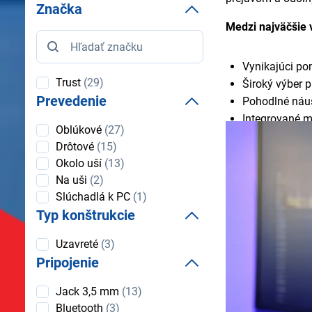
Značka
Medzi najväčšie 
Značka
Vynikajúci p
Trust
(29)
Široký výber p
Prevedenie
Pohodlné náuš
Integrované mi
Prevedenie
Oblúkové
(27)
Moderný dizaj
Drôtové
(15)
Ekologické mo
Okolo uší
(13)
Skvelá kompat
Na uši
(2)
Intuitívne ovl
Slúchadlá k PC
(1)
Dlhá životnos
Typ konštrukcie
Odolné oplete
Pohlcujúci pri
Typ
Uzavreté
(3)
konštrukcie
Ľahká konštru
Pripojenie
Pripojenie
Jack 3,5 mm
(13)
Bluetooth
(3)