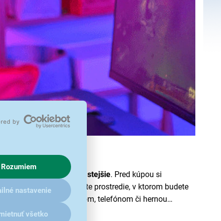
Rozumiem
plánujete venovať najčastejšie
. Pred kúpou si
neskorenia. Taktiež zvážte prostredie, v ktorom budete
ilné nastavenie
patibilita s vaším počítačom, telefónom či hernou
mietnuť všetko