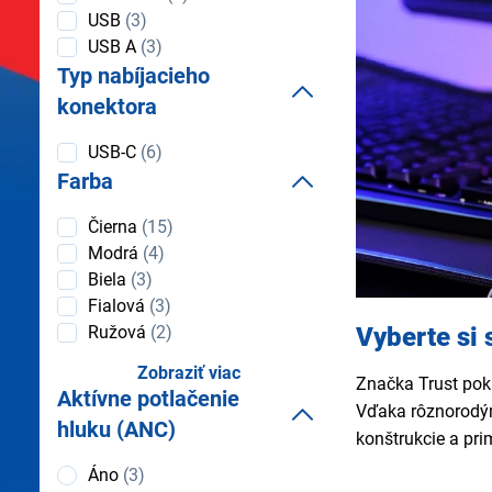
USB
(3)
USB A
(3)
Typ nabíjacieho
konektora
Typ
USB-C
(6)
nabíjacieho
Farba
konektora
Farba
Čierna
(15)
Modrá
(4)
Biela
(3)
Fialová
(3)
Vyberte si 
Ružová
(2)
Zobraziť viac
Značka Trust pokr
Aktívne potlačenie
Vďaka rôznorodý
hluku (ANC)
konštrukcie a pr
Aktívne
Áno
(3)
potlačenie