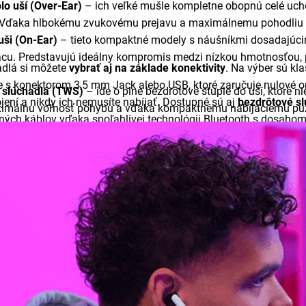
lo uší (Over-Ear)
– ich veľké mušle kompletne obopnú celé ucho
 Vďaka hlbokému zvukovému prejavu a maximálnemu pohodliu s
uši (On-Ear)
– tieto kompaktné modely s náušníkmi dosadajúcim
cu. Predstavujú ideálny kompromis medzi nízkou hmotnosťou, 
adlá si môžete
vybrať aj na základe konektivity
. Na výber sú kl
e s konektorom 3,5 mm Jack alebo USB, ktoré zaručuje nulové o
 slúchadlá (TWS)
– ide o plne bezdrôtové štuple do uší, ktoré 
ení a nikdy ich nemusíte nabíjať. Dostupné sú aj
bezdrôtové sl
málnu voľnosť pohybu a vďaka kompaktnému nabíjaciemu puzdr
ných káblov vďaka spoľahlivej technológii Bluetooth s dosahom 
osenie.
m dodá dostatok energie aj na viac než 40 hodín používania.