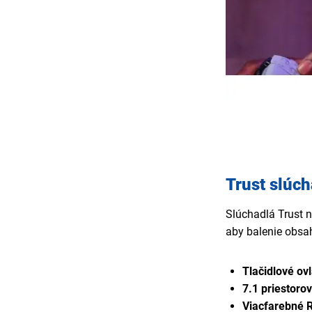
Trust slúch
Slúchadlá Trust n
aby balenie obsa
Tlačidlové ov
7.1 priestoro
Viacfarebné 