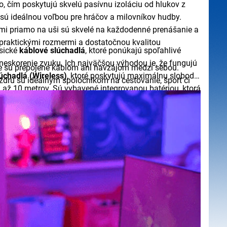
, čím poskytujú skvelú pasívnu izoláciu od hlukov z
ú ideálnou voľbou pre hráčov a milovníkov hudby.
i priamo na uši sú skvelé na každodenné prenášanie a
praktickými rozmermi a dostatočnou kvalitou
asické
káblové slúchadlá
, ktoré ponúkajú spoľahlivé
neskorenie zvuku. Ich najväčšou výhodou je, že fungujú
nie sú prepojené káblom ani navzájom medzi sebou.
úchadlá (Wireless)
, ktoré poskytujú maximálnu slobodu
u sú ideálnym spoločníkom na cestovanie, šport či
až 10 metrov. Sú vybavené integrovanou batériou, ktorá