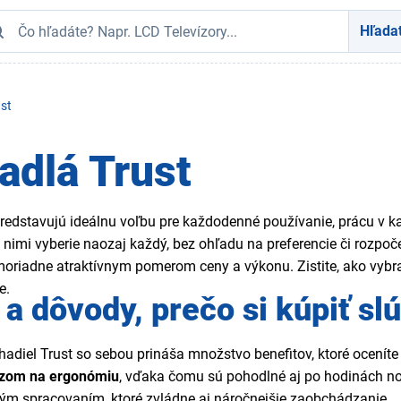
Hľada
st
adlá Trust
redstavujú ideálnu voľbu pre každodenné používanie, prácu v kan
 nimi vyberie naozaj každý, bez ohľadu na preferencie či rozp
oriadne atraktívnym pomerom ceny a výkonu. Zistite, ako vybra
e.
a dôvody, prečo si kúpiť sl
chadiel Trust so sebou prináša množstvo benefitov, ktoré ocenít
azom na ergonómiu
, vďaka čomu sú pohodlné aj po hodinách n
ým spracovaním, ktoré zvládne aj náročnejšie zaobchádzanie.