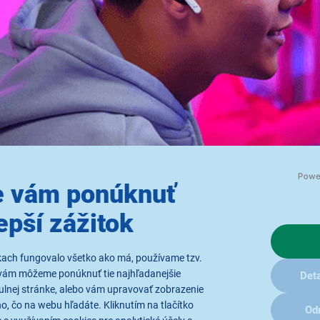
 vám ponúknuť
epší zážitok
i vybrať najlepšie Trust slúchadlá
st slúchadiel závisí predovšetkým od toho,
akým činnostiam sa 
kach fungovalo všetko ako má, používame tzv.
ferujete
slobodu pohybu alebo stabilné káblové pripojenie
bez o
vám môžeme ponúknuť tie najhľadanejšie
Deta
ť, aby vás nerušili okolité zvuky. Dôležitým faktorom je aj kom
ulnej stránke, alebo vám upravovať zobrazenie
, čo na webu hľadáte. Kliknutím na tlačítko
Od