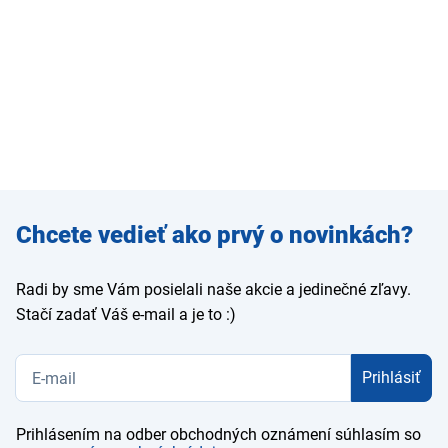
Zadajte
Chcete vedieť ako prvý o novinkách?
e-mail
Radi by sme Vám posielali naše akcie a jedinečné zľavy.
Stačí zadať Váš e-mail a je to :)
Prihlásiť
Prihlásením na odber obchodných oznámení súhlasím so