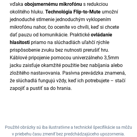
vďaka
obojsmernému mikrofónu
s redukciou
okolitého hluku.
Technológia Flip-to-Mute
umožní
jednoduché stlmenie jednoduchým vyklopením
mikrofónu nahor, čo oceníte vo chvíli, keď si chcete
dať pauzu od komunikácie. Praktické
ovládanie
hlasitosti
priamo na slúchadlách uľahčí rýchle
prispôsobenie zvuku bez nutnosti prerušiť hru.
Káblové pripojenie pomocou univerzálneho 3,5mm
jacku zaisťuje okamžité použitie bez nabíjania alebo
zložitého nastavovania. Pasívna prevádzka znamená,
že slúchadlá fungujú vždy, keď ich potrebujete – stačí
zapojiť a pustiť sa do hrania.
Použité obrázky sú iba ilustratívne a technické špecifikácie sa môžu
v priebehu času zmeniť bez predchádzajúceho upozornenia.