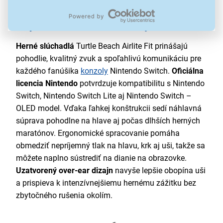
Pripravené na každú hernú výzvu
Herné slúchadlá
Turtle Beach Airlite Fit prinášajú
pohodlie, kvalitný zvuk a spoľahlivú komunikáciu pre
každého fanúšika
konzoly
Nintendo Switch.
Oficiálna
licencia Nintendo
potvrdzuje kompatibilitu s Nintendo
Switch, Nintendo Switch Lite aj Nintendo Switch –
OLED model. Vďaka ľahkej konštrukcii sedí náhlavná
súprava pohodlne na hlave aj počas dlhších herných
maratónov. Ergonomické spracovanie pomáha
obmedziť nepríjemný tlak na hlavu, krk aj uši, takže sa
môžete naplno sústrediť na dianie na obrazovke.
Uzatvorený over-ear dizajn
navyše lepšie obopína uši
a prispieva k intenzívnejšiemu hernému zážitku bez
zbytočného rušenia okolím.