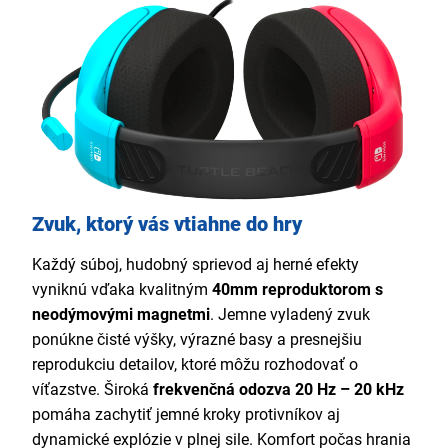
Zvuk, ktorý vás vtiahne do hry
Každý súboj, hudobný sprievod aj herné efekty
vyniknú vďaka kvalitným
40mm reproduktorom s
neodýmovými magnetmi
. Jemne vyladený zvuk
ponúkne čisté výšky, výrazné basy a presnejšiu
reprodukciu detailov, ktoré môžu rozhodovať o
víťazstve. Široká
frekvenčná odozva 20 Hz – 20 kHz
pomáha zachytiť jemné kroky protivníkov aj
dynamické explózie v plnej sile. Komfort počas hrania