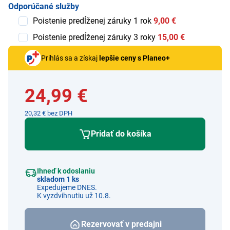
Odporúčané služby
Poistenie predĺženej záruky 1 rok
9,00 €
Poistenie predĺženej záruky 3 roky
15,00 €
Prihlás sa a získaj
lepšie ceny s Planeo+
24,99 €
20,32 € bez DPH
Pridať do košíka
Ihneď k odoslaniu
skladom 1 ks
Expedujeme DNES.
K vyzdvihnutiu už 10.8.
Rezervovať v predajni