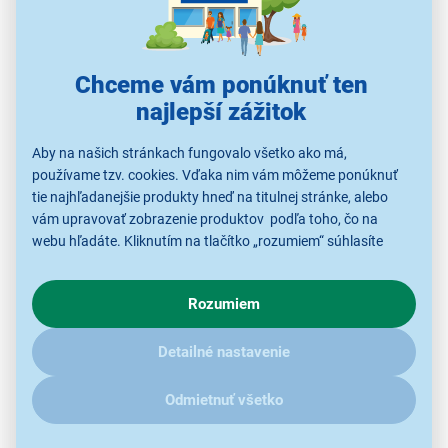
40mm reproduktory s neodýmovými magnetmi
frekvenčná odozva 20 Hz – 20 kHz
káblové pripojenie
Chceme vám ponúknuť ten
náušníky z mäkkého jersey úpletu
najlepší zážitok
obojsmerný mikrofón s redukciou okolitého hluku
technológia Flip-to-Mute
Aby na našich stránkach fungovalo všetko ako má,
ovládanie hlasitosti priamo na slúchadlách
používame tzv. cookies. Vďaka nim vám môžeme ponúknuť
oficiálna licencia Nintendo
tie najhľadanejšie produkty hneď na titulnej stránke, alebo
vám upravovať zobrazenie produktov podľa toho, čo na
uzatvorený over-ear dizajn
webu hľadáte. Kliknutím na tlačítko „rozumiem“ súhlasíte
s využívaním cookies pre analytické účely a predaním údajov
o chovaní na webe pre zobrazovaní cielených reklám.
Rozumiem
V prípade že vás zaujímajú detaily, ako u nás s cookies a
ďalšími údaji pracujeme, kliknite
sem
.
Detailné nastavenie
Odmietnuť všetko