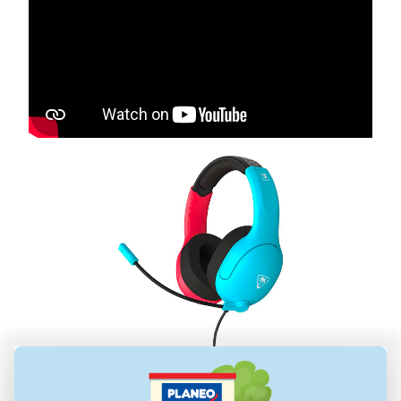
Herné slúchadlá Turtle Beach Airlite Fit,
neon blue/red