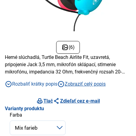
(6)
Herné slúchadlá, Turtle Beach Airlite Fit, uzavretá,
pripojenie Jack 3,5 mm, mikrofón sklápací, stlmenie
mikrofónu, impedancia 32 Ohm, frekvenčný rozsah 20-
20000 Hz, citlivosť 105 dB, 2 meniče, dĺžka kábla 1,1 m,
Rozbaliť krátky popis
Zobraziť celý popis
tlačidlové ovládanie
Tlač
Zdieľať cez e-mail
Varianty produktu
Farba