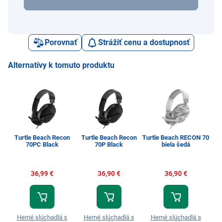
Porovnať
Strážiť cenu a dostupnosť
Alternatívy k tomuto produktu
Turtle Beach Recon
Turtle Beach Recon
Turtle Beach RECON 70
Tu
70PC Black
70P Black
biela šedá
36,99 €
36,90 €
36,90 €
Herné slúchadlá s
Herné slúchadlá s
Herné slúchadlá s
H