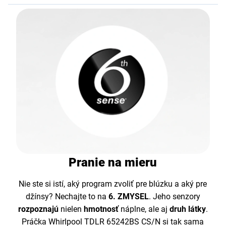
Pranie na mieru
Nie ste si istí, aký program zvoliť pre blúzku a aký pre
džínsy? Nechajte to na
6. ZMYSEL
. Jeho senzory
rozpoznajú
nielen
hmotnosť
náplne, ale aj
druh látky
.
Práčka Whirlpool TDLR 65242BS CS/N si tak sama