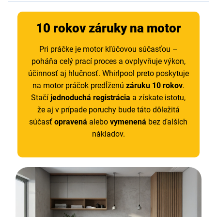
10 rokov záruky na motor
Pri práčke je motor kľúčovou súčasťou –
poháňa celý prací proces a ovplyvňuje výkon,
účinnosť aj hlučnosť. Whirlpool preto poskytuje
na motor práčok predĺženú
záruku 10 rokov
.
Stačí
jednoduchá registrácia
a získate istotu,
že aj v prípade poruchy bude táto dôležitá
súčasť
opravená
alebo
vymenená
bez ďalších
nákladov.