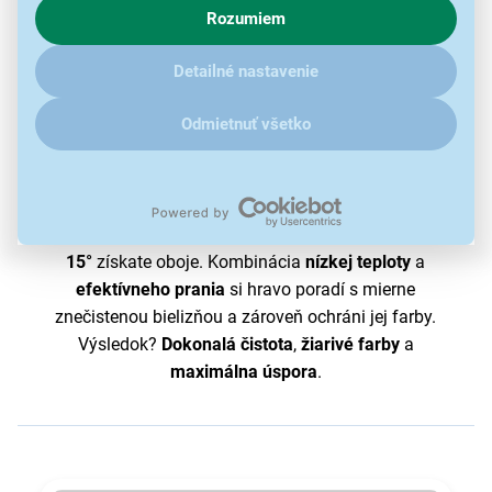
Rozumiem
V prípade že vás zaujímajú detaily, ako u nás s cookies a
ďalšími údaji pracujeme, kliknite
sem
.
Detailné nastavenie
Odmietnuť všetko
Úspora alebo čistota?
Získajte oboje.
Túžite po nízkych účtoch za energie, ale nechcete sa
vzdať dokonale čistej bielizni? S
programom Colours
15°
získate oboje. Kombinácia
nízkej teploty
a
efektívneho prania
si hravo poradí s mierne
znečistenou bielizňou a zároveň ochráni jej farby.
Výsledok?
Dokonalá čistota
,
žiarivé farby
a
maximálna úspora
.