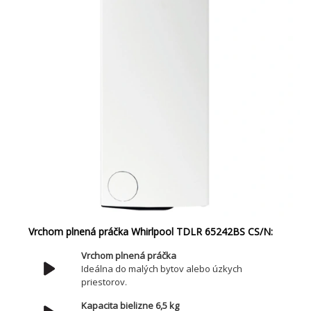
Vrchom plnená práčka Whirlpool TDLR 65242BS CS/N:
Vrchom plnená práčka
Ideálna do malých bytov alebo úzkych
priestorov.
Kapacita bielizne 6,5 kg