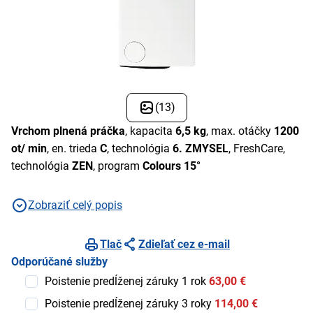
(13)
Vrchom plnená práčka
, kapacita
6,5 kg
, max. otáčky
1200
ot/ min
, en. trieda
C
, technológia
6. ZMYSEL
, FreshCare,
technológia
ZEN
, program
Colours 15°
Zobraziť celý popis
Tlač
Zdieľať cez e-mail
Odporúčané služby
Poistenie predĺženej záruky 1 rok
63,00 €
Poistenie predĺženej záruky 3 roky
114,00 €