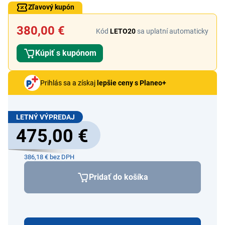
Zľavový kupón
380,00 €
Kód
LETO20
sa uplatní automaticky
Kúpiť s kupónom
Prihlás sa a získaj
lepšie ceny s Planeo+
LETNÝ VÝPREDAJ
475,00 €
386,18 € bez DPH
Pridať do košíka