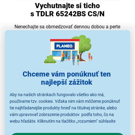
Vychutnajte si ticho
s TDLR 65242BS CS/N
Nenechajte sa obmedzovať dennou dobou a perte
kedykoľvek to potrebujete – dokonca aj večer!
Technológia ZEN
nahrádza klasický remeňový pohon
práčky
, takže pri praní nebudete nikoho rušiť. Vďaka
nižšej úrovni vibrácií
a
hluku
si tak počas prania
užijete výnimočné
ticho
a
pokoj
.
Chceme vám ponúknuť ten
najlepší zážitok
Aby na našich stránkach fungovalo všetko ako má,
používame tzv. cookies. Vďaka nim vám môžeme ponúknuť
tie najhľadanejšie produkty hneď na titulnej stránke, alebo
vám upravovať zobrazenie produktov podľa toho, čo na
webu hľadáte. Kliknutím na tlačítko „rozumiem“ súhlasíte
s využívaním cookies pre analytické účely a predaním údajov
o chovaní na webe pre zobrazovaní cielených reklám.