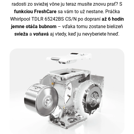
radosti zo sviežej vône ju teraz musíte znovu prať? S
funkciou FreshCare
sa vám to už nestane. Práčka
Whirlpool TDLR 65242BS CS/N po dopraní
až 6 hodín
jemne otáča bubnom
– vďaka tomu zostane bielizeň
svieža
a
voňavá
aj vtedy, keď ju nevyberiete hneď.