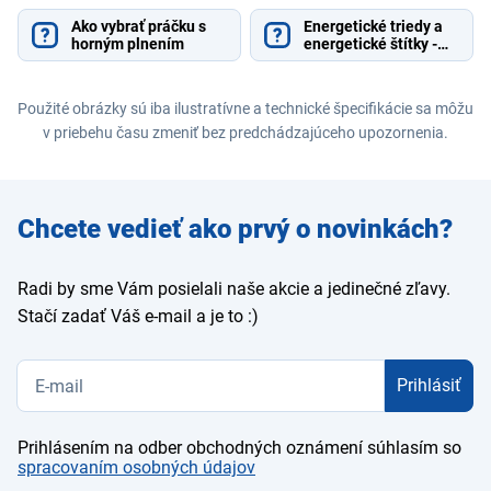
Ako vybrať práčku s
Energetické triedy a
horným plnením
energetické štítky -
vysvetlenie
Použité obrázky sú iba ilustratívne a technické špecifikácie sa môžu
v priebehu času zmeniť bez predchádzajúceho upozornenia.
Zadajte
Chcete vedieť ako prvý o novinkách?
e-mail
Radi by sme Vám posielali naše akcie a jedinečné zľavy.
Stačí zadať Váš e-mail a je to :)
Prihlásiť
Prihlásením na odber obchodných oznámení súhlasím so
spracovaním osobných údajov