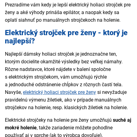
Prezradíme vám kedy je lepší elektrický holiaci strojček pre
ženy a aké výhody prináša epilátor, a naopak kedy sa
oplatí siahnuť po manuálnych strojčekoch na holenie.
Elektrický strojček pre ženy - ktorý je
najlepší?
Najlepší dámsky holiaci strojček je jednoznačne ten,
ktorým docielite okamžité výsledky bez veľkej námahy.
Rôzne nadstavce, ktoré nájdete v balení spoločne
s elektrickým strojčekom, vám umožňujú rýchle
a jednoduché odstránenie chĺpkov z rôznych častí tela.
Navyše,
elektrický holiaci strojček pre ženy
si nevyžaduje
pravidelnú výmenu žiletiek, ako v prípade manuálnych
strojčekov na holenie, resp. klasických žiletiek na holenie.
Elektrické strojčeky na holenie pre ženy umožňujú
suché aj
mokré holenie
, takže zariadenie môžete pohodlne
používať aj v sprche (ak to výrobca dovoľuje).