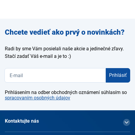
Zadajte
Chcete vedieť ako prvý o novinkách?
e-mail
Radi by sme Vám posielali naše akcie a jedinečné zľavy.
Stačí zadať Váš e-mail a je to :)
Prihlásiť
Prihlásením na odber obchodných oznámení súhlasím so
spracovaním osobných údajov
Kontaktujte nás