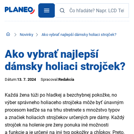
Novinky
Ako vybrať najlepší dámsky holiaci strojček?
Ako vybrať najlepší
dámsky holiaci strojček?
Dátum:
13. 7. 2024
Spracoval:
Redakcia
Každá žena túži po hladkej a bezchybnej pokožke, no
výber správneho holiaceho strojčeka môže byť únavným
procesom keďže sa na trhu stretnete s množstvo typov
a značiek holiacich strojčekov určených pre dámy. Každý
strojček na holenie pre ženy ponuka iné možnosti
a funkcie a je určený na iný typ pokožky a chĺpkov. Preto,