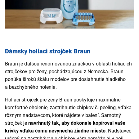
Dámsky holiaci strojček Braun
Braun je ďalšou renomovanou značkou v oblasti holiacich
strojčekov pre ženy, pochádzajúcou z Nemecka. Braun
ponúka širokú škálu modelov pre dosiahnutie hladkého
a bezchybného holenia.
Holiaci strojček pre ženy Braun poskytuje maximálne
komfortné oholenie, zastrihnutie chĺpkov či peeling, vďaka
rôznym nadstavcom, ktoré nájdete v balení. Samotný
strojček je
navrhnutý tak, aby dokonale kopíroval vaše
krivky vďaka čomu nevynechá žiadne miesto
. Nadstavec
určený na zastrihávanie chĺpkov vám pomôže aj v boji