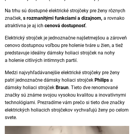
Na trhu sú dostupné elektrické strojčeky pre ženy rôznych
značiek,
s rozmanitými funkciami a dizajnom,
a rovnako
atraktívna je aj ich
cenová dostupnosť
.
Elektrický strojček je jednoznačne najšetrnejšou a zároveň
cenovo dostupnou voľbou pre holenie tváre u žien, a tiež
predstavuje ideálny dámsky holiaci strojček na nohy
a holenie citlivých intímnych partií.
Medzi najvyhľadávanejšie elektrické strojčeky pre ženy
patrí jednoznačne dámsky holiaci strojček
Philips
a
dámsky holiaci strojček
Braun
. Tieto dve renomované
značky sú známe svojou vysokou kvalitou a inovatívnymi
technológiami. Prezradíme vám prečo si tieto dve značky
elektrických holiacich strojčekov vychvaľujú ženy po celom
svete.