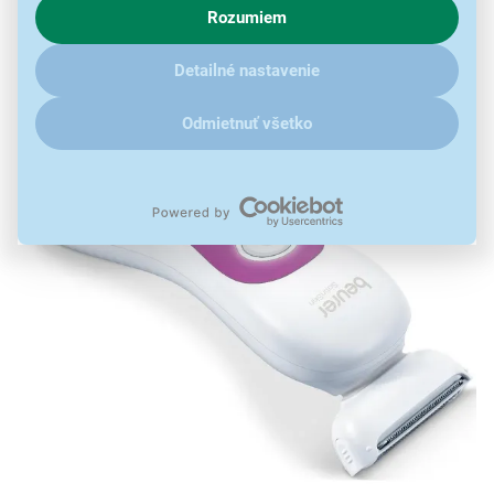
Remington
Rozumiem
V prípade že vás zaujímajú detaily, ako u nás s cookies a
ďalšími údaji pracujeme, kliknite
sem
.
Beurer
Detailné nastavenie
Odmietnuť všetko