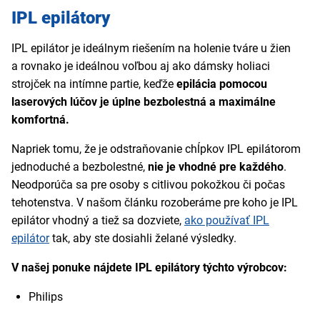
IPL epilátory
IPL epilátor je ideálnym riešením na holenie tváre u žien
a rovnako je ideálnou voľbou aj ako dámsky holiaci
strojček na intímne partie, keďže
epilácia pomocou
laserových lúčov je úplne bezbolestná a maximálne
komfortná.
Napriek tomu, že je odstraňovanie chĺpkov IPL epilátorom
jednoduché a bezbolestné,
nie je vhodné pre každého
.
Neodporúča sa pre osoby s citlivou pokožkou či počas
tehotenstva. V našom článku rozoberáme pre koho je IPL
epilátor vhodný a tiež sa dozviete,
ako používať IPL
epilátor
tak, aby ste dosiahli želané výsledky.
V našej ponuke nájdete IPL epilátory týchto výrobcov:
Philips