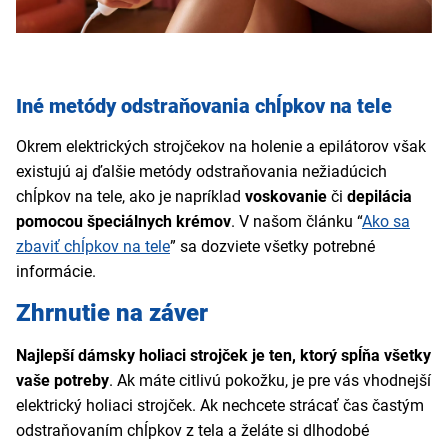
Iné metódy odstraňovania chĺpkov na tele
Okrem elektrických strojčekov na holenie a epilátorov však
existujú aj ďalšie metódy odstraňovania nežiadúcich
chĺpkov na tele, ako je napríklad
voskovanie
či
depilácia
pomocou špeciálnych krémov
. V našom článku “
Ako sa
zbaviť chĺpkov na tele
” sa dozviete všetky potrebné
informácie.
Zhrnutie na záver
Najlepší dámsky holiaci strojček je ten, ktorý spĺňa všetky
vaše potreby
. Ak máte citlivú pokožku, je pre vás vhodnejší
elektrický holiaci strojček. Ak nechcete strácať čas častým
odstraňovaním chĺpkov z tela a želáte si dlhodobé