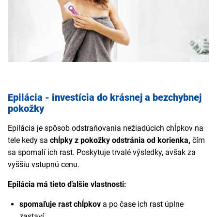
Epilácia - investícia do krásnej a bezchybnej
pokožky
Epilácia je spôsob odstraňovania nežiadúcich chĺpkov na
tele kedy sa
chĺpky z pokožky odstránia od korienka,
čím
sa spomalí ich rast. Poskytuje trvalé výsledky, avšak za
vyššiu vstupnú cenu.
Epilácia má tieto ďalšie vlastnosti:
spomaľuje rast chĺpkov
a po čase ich rast úplne
zastaví