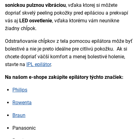
sonickou pulznou vibráciou
, vďaka ktorej si môžete
dopriať skvelý peeling pokožky pred epiláciou a prekvapí
vás aj
LED osvetlenie
, vďaka ktorému vám neunikne
žiadny chĺpok.
Odstraňovanie chĺpkov z tela pomocou epilátora môže byť
bolestivé a nie je preto ideálne pre citlivú pokožku. Ak si
chcete dopriať väčší komfort a menej bolestivé holenie,
stavte na
IPL epilátor
.
Na našom e-shope zakúpite epilátory týchto značiek:
Philips
Rowenta
Braun
Panasonic