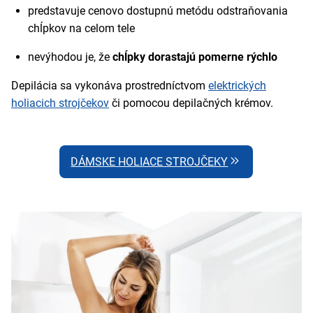
predstavuje cenovo dostupnú metódu odstraňovania
chĺpkov na celom tele
nevýhodou je, že
chĺpky dorastajú pomerne rýchlo
Depilácia sa vykonáva prostredníctvom
elektrických
holiacich strojčekov
či pomocou depilačných krémov.
DÁMSKE HOLIACE STROJČEKY