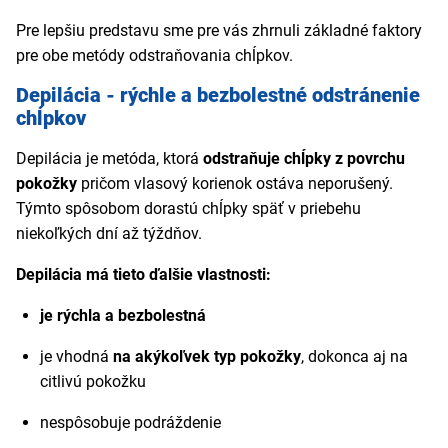
Pre lepšiu predstavu sme pre vás zhrnuli základné faktory
pre obe metódy odstraňovania chĺpkov.
Depilácia - rýchle a bezbolestné odstránenie
chĺpkov
Depilácia je metóda, ktorá
odstraňuje chĺpky z povrchu
pokožky
pričom vlasový korienok ostáva neporušený.
Týmto spôsobom dorastú chĺpky späť v priebehu
niekoľkých dní až týždňov.
Depilácia má tieto ďalšie vlastnosti:
je rýchla a bezbolestná
je vhodná
na akýkoľvek typ pokožky
, dokonca aj na
citlivú pokožku
nespôsobuje podráždenie