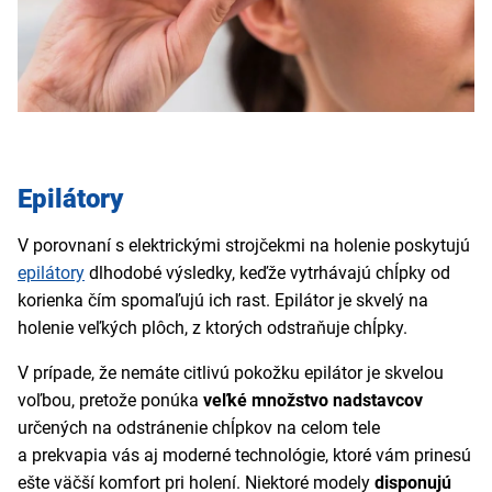
Epilátory
V porovnaní s elektrickými strojčekmi na holenie poskytujú
epilátory
dlhodobé výsledky, keďže vytrhávajú chĺpky od
korienka čím spomaľujú ich rast. Epilátor je skvelý na
holenie veľkých plôch, z ktorých odstraňuje chĺpky.
V prípade, že nemáte citlivú pokožku epilátor je skvelou
voľbou, pretože ponúka
veľké množstvo nadstavcov
určených na odstránenie chĺpkov na celom tele
a prekvapia vás aj moderné technológie, ktoré vám prinesú
ešte väčší komfort pri holení. Niektoré modely
disponujú