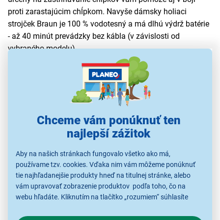
proti zarastajúcim chĺpkom. Navyše dámsky holiaci
strojček Braun je 100 % vodotesný a má dlhú výdrž batérie
- až 40 minút prevádzky bez kábla (v závislosti od
vybraného modelu).
Špeciálnou kategóriou je
Braun mini depilátor na tvár
pripomínajúci svojim tvarom dámsky rúž. Vďaka svojej
kompaktnej veľkosti si depilátor môžete pohodlne vziať do
kabelky na cesty.
Chceme vám ponúknuť ten
Ďalšie elektrické strojčeky pre ženy v našej
najlepší zážitok
ponuke
Aby na našich stránkach fungovalo všetko ako má,
Okrem značiek Philips a Braun nájdete v našej ponuke aj
používame tzv. cookies. Vďaka nim vám môžeme ponúknuť
ďalších renomovaných výrobcov, ktorí ponúkajú skvelý
tie najhľadanejšie produkty hneď na titulnej stránke, alebo
dámsky holiaci strojček na tvár a celé telo, a tiež rôzne
vám upravovať zobrazenie produktov podľa toho, čo na
príslušenstvo na holenie
. Objavte celú našu ponuku
webu hľadáte. Kliknutím na tlačítko „rozumiem“ súhlasíte
a vyberte si najlepší dámsky holiaci strojček:
s využívaním cookies pre analytické účely a predaním údajov
o chovaní na webe pre zobrazovaní cielených reklám.