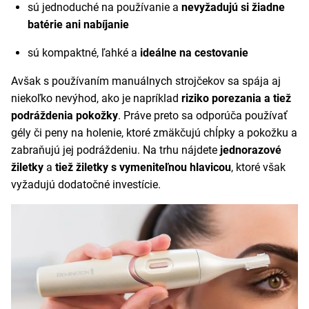
sú jednoduché na používanie a
nevyžadujú si žiadne
batérie ani nabíjanie
sú kompaktné, ľahké a
ideálne na cestovanie
Avšak s používaním manuálnych strojčekov sa spája aj
niekoľko nevýhod, ako je napríklad
riziko porezania a tiež
podráždenia pokožky
. Práve preto sa odporúča používať
gély či peny na holenie, ktoré zmäkčujú chĺpky a pokožku a
zabraňujú jej podráždeniu. Na trhu nájdete
jednorazové
žiletky
a
tiež žiletky s vymeniteľnou hlavicou
, ktoré však
vyžadujú dodatočné investície.