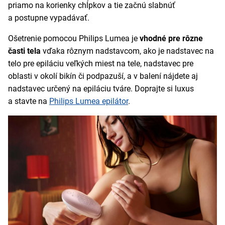
priamo na korienky chĺpkov a tie začnú slabnúť
a postupne vypadávať.
Ošetrenie pomocou Philips Lumea je
vhodné pre rôzne
časti tela
vďaka rôznym nadstavcom, ako je nadstavec na
telo pre epiláciu veľkých miest na tele, nadstavec pre
oblasti v okolí bikín či podpazuší, a v balení nájdete aj
nadstavec určený na epiláciu tváre. Doprajte si luxus
a stavte na
Philips Lumea epilátor
.