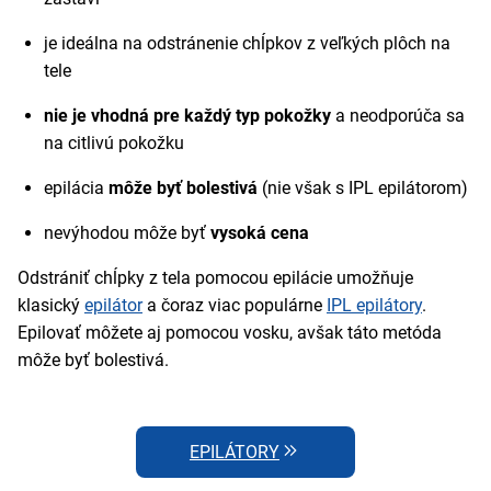
je ideálna na odstránenie chĺpkov z veľkých plôch na
tele
nie je vhodná pre každý typ pokožky
a neodporúča sa
na citlivú pokožku
epilácia
môže byť bolestivá
(nie však s IPL epilátorom)
nevýhodou môže byť
vysoká cena
Odstrániť chĺpky z tela pomocou epilácie umožňuje
klasický
epilátor
a čoraz viac populárne
IPL epilátory
.
Epilovať môžete aj pomocou vosku, avšak táto metóda
môže byť bolestivá.
EPILÁTORY