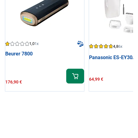
1,0
1x
4,8
6x
Beurer 7800
Panasonic ES-EY30A
64,99 €
176,90 €