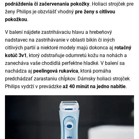
podráždenia či začervenania pokožky
. Holiaci strojček pre
ženy Philips je obzvlášť vhodný
pre ženy s citlivou
pokožkou
.
V balení nájdete zastrihávaciu hlavu a hrebeňový
nadstavec na zastrihávanie v oblasti bikín či iných
citlivých partií a niektoré modely majú dokonca aj
rotačný
kotúč 3v1
, ktorý odstraňuje odumretú kožu na nohách a
zanecháva vaše chodidlá perfektne hladké. V balení sa
nachádza aj
peelingová rukavica
, ktorá pomáha
predchádzať zarastaniu chĺpkov. Dámsky holiaci strojček
Philips vydrží v prevádzke
až 40 minút na jedno nabitie
.