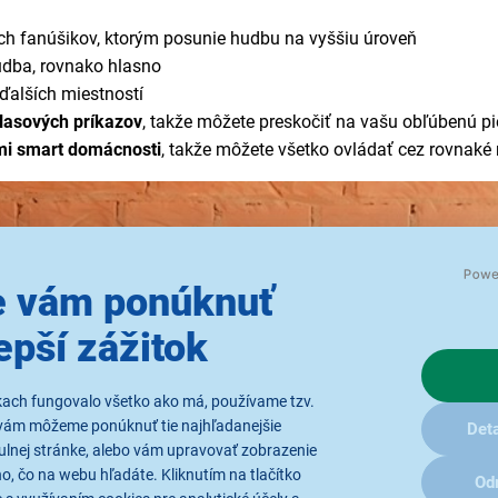
ých fanúšikov, ktorým posunie hudbu na vyššiu úroveň
udba, rovnako hlasno
ďalších miestností
lasových príkazov
, takže môžete preskočiť na vašu obľúbenú pi
ami smart domácnosti
, takže môžete všetko ovládať cez rovnaké 
 vám ponúknuť
epší zážitok
kach fungovalo všetko ako má, používame tzv.
vám môžeme ponúknuť tie najhľadanejšie
Deta
ulnej stránke, alebo vám upravovať zobrazenie
, čo na webu hľadáte. Kliknutím na tlačítko
Od