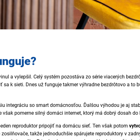
unguje?
nul a vylepšil. Celý systém pozostáva zo série viacerých bezdr
ť sa k sieti. Dnes už funguje takmer výhradne bezdrôtovo a to 
u integráciu so smart domácnosťou. Ďalšou výhodou je aj stabiln
te však pomerne silný domáci
i
nternet, ktorý
má
dobrý dosah do k
 jeden reproduktor pripojiť na domácu sieť. Ten však potom
vytvo
 zosilňovače, takže jednoduchšie spárujete reproduktory v za