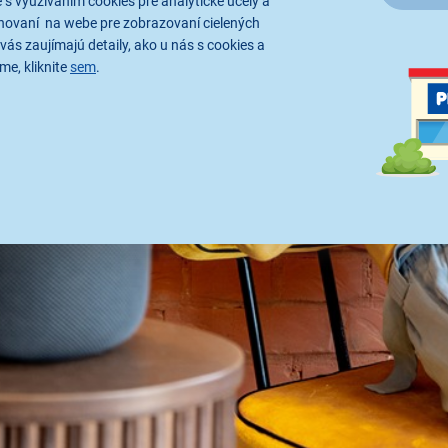
 s využívaním cookies pre analytické účely a
hovaní na webe pre zobrazovaní cielených
vás zaujímajú detaily, ako u nás s cookies a
me, kliknite
sem
.