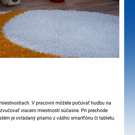
 miestnostiach. V pracovni môžete počúvať hudbu na
vučovať viacero miestností súčasne. Pri prechode
ystém je ovládaný priamo z vášho smartfónu či tabletu.