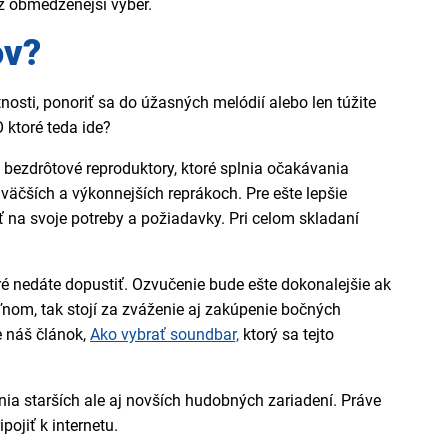
ž obmedzenejší výber.
ov?
nosti, ponoriť sa do úžasných melódií alebo len túžite
 ktoré teda ide?
 bezdrôtové reproduktory, ktoré splnia očakávania
väčších a výkonnejších reprákoch. Pre e
š
te lepšie
 na svoje potreby a požiadavky. Pri celom skladaní
ré nedáte dopustiť. Ozvučenie bude ešte
dokonalejšie
ak
eľnom, tak stojí za zváženie aj zakúpenie bočných
e náš článok
,
Ako vybrať soundbar,
ktorý sa tejto
nia starších ale aj novších hudobných zariadení. Práve
ojiť k internetu.