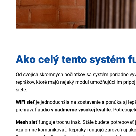
Ako celý tento systém f
Od svojich skromných počiatkov sa systém poriadne vyvi
reprákov, ktoré majú nejaký modul umožňujúci im pripoji
siete.
WiFi sieť
je jednoduchšia na zostavenie a ponúka aj lepši
prehrávať audio
v nadmerne vysokej kvalite
. Potrebuje
Mesh sieť
funguje trochu inak. Stále budete potrebovať
vzájomne komunikovať. Repráky fungujú zárov
eň
aj ako