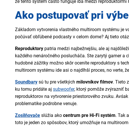
že tento systém často funguje iba medzi reproduktormi
Ako postupovať pri výb
Základom vytvorenia vlastného multiroom systému je voľb
počúvať obľúbené podcasty v celom dome? Aj tieto otáz
Reproduktory
patria medzi najbežnejšiu, ale aj najdôl
každého nenáročného poslucháča. Ste zarytý gamer a chc
hudobné zážitky možno skôr oceníte reproduktory s tech
multiroom systému ide asi o najdlhší proces, no verte, že 
Soundbary
sú tu pre všetkých
milovníkov filmov
. Tieto
ku tomu pridáte aj
subwoofer
, ktorý pomôže zvýrazniť b
reproduktorov na vytvorenie priestorového zvuku. Avśa
problematike podrobne venuje.
Zosilňovače
slúžia ako
centrum pre Hi-Fi systém
. Tak 
toto je jeden zo spôsobov, ktorý umožňuje na multiroom 