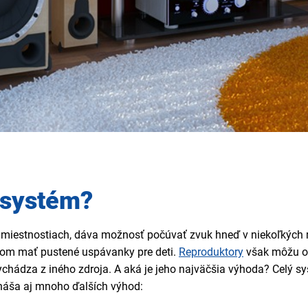
 systém?
h miestnostiach, dáva možnosť počúvať zvuk hneď v niekoľkých
som mať pustené uspávanky pre deti.
Reproduktory
však môžu oz
vychádza z iného zdroja. A aká je jeho najväčšia výhoda? Celý s
ináša aj mnoho ďalších výhod: