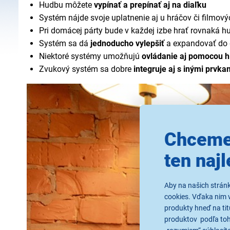
Hudbu môžete
vypínať a prepínať aj na diaľku
Systém nájde svoje uplatnenie aj u hráčov či filmov
Pri domácej párty bude v každej izbe hrať rovnaká h
Systém sa dá
jednoducho vylepšiť
a expandovať do 
Niektoré systémy umožňujú
ovládanie aj pomocou h
Zvukový systém sa dobre
integruje aj s inými prvk
Chceme
ten najl
Aby na našich strán
cookies. Vďaka nim 
produkty hneď na tit
produktov podľa toho