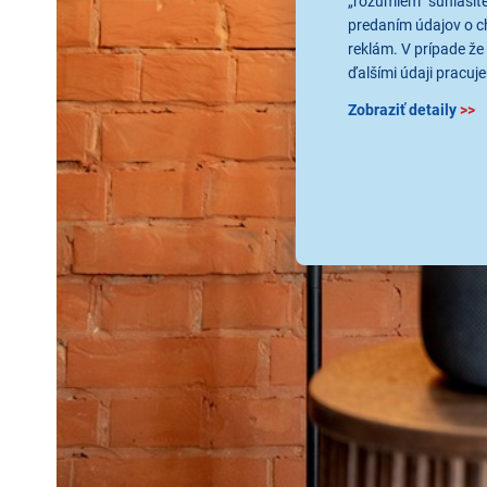
„rozumiem“ súhlasíte
predaním údajov o c
reklám. V prípade že 
ďalšími údaji pracuje
Zobraziť detaily
>>