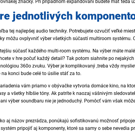
 rovnakej značky. Pri prípadnom expandovaní budete mať teda u
ere jednotlivých komponent
a tej najlepšej audio techniky. Potrebujete ozvučiť veľké miest
ky môžu ovplyvniť výber všetkých súčastí multiroom systému. O
ežitejšiu súčasť každého multi-room systému. Na výber máte malé
ete v hre počuť každý detail? Tak potom siahnite po nejakých 
nológiou 360o zvuku. Výber je komplikovaný ,treba vždy myslieť
na konci bude celé to úsilie stáť za to.
 zariadenia vám priamo v obývačke vytvoria domáce kino, na kto
asy a všetky hlbšie tóny. Ak patríte k naozaj vášnivým sledovat
k ani výber soundbaru nie je jednoduchý. Pomôcť vám však môž
ako aj názov prezrádza, ponúkajú sofistikovanú možnosť pripoje
systém pripojiť aj komponenty, ktoré sa samy o sebe nevedia prip