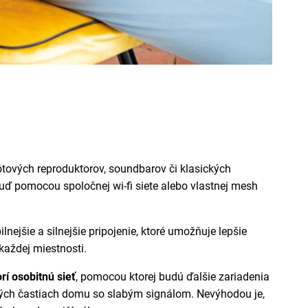
ôtových reproduktorov, soundbarov či klasických
buď pomocou spoločnej wi-fi siete alebo vlastnej mesh
ejšie a silnejšie pripojenie, ktoré umožňuje lepšie
aždej miestnosti.
rí osobitnú sieť
, pomocou ktorej bud
ú
ďalšie zariadenia
dných častiach domu so slabým signálom. Nevýhodou je,