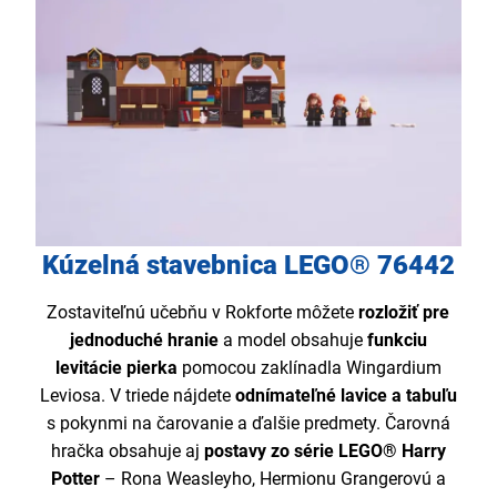
Kúzelná stavebnica LEGO® 76442
Zostaviteľnú učebňu v Rokforte môžete
rozložiť pre
jednoduché hranie
a model obsahuje
funkciu
levitácie
pierka
pomocou zaklínadla Wingardium
Leviosa. V triede nájdete
odnímateľné lavice a tabuľu
s pokynmi na čarovanie a ďalšie predmety. Čarovná
hračka obsahuje aj
postavy zo série LEGO® Harry
Potter
– Rona Weasleyho, Hermionu Grangerovú a