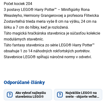
Počet kociek 204
3 postavy LEGO® Harry Potter™ – Minifigúrky Rona
Weasleyho, Hermiony Grangerovoej a profesora Flitwicka
Zostaviteľná trieda meria vyše 8 cm na výšku, 24 cm na
šírku a 7 cm do hĺbky, keď je rozložená.
Táto magická hračkárska stavebnica je súčasťou kolekcie
modulárnych stavebníc.
Táto fantasy stavebnica zo série LEGO® Harry Potter™
obsahuje 1 zo 14 náhodných rokfortských portrétov.
Stavebnice LEGO® spĺňajú náročné normy v odvetví.
Odporúčané články
Ako vybrať najlepšiu
Najväčšie LEGO® na
stavebnicu LEGO®
svete - objavte veľké
stavebnice pre malých
aj veľkých staviteľov