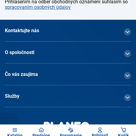
Prihlásením na odber obchodných oznámení súhlasím so
spracovaním osobných údajov
Kontaktujte nás
O spoločnosti
Čo vás zaujíma
Služby
Katalóg
Predajne
Porovnanie
Prihlásiť
Košík