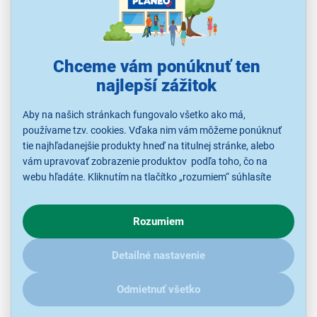
Chceme vám ponúknuť ten
5,0
4x
najlepší zážitok
MORA C 2240 CW
Aby na našich stránkach fungovalo všetko ako má,
Elektrický sporák MORA, sklokeramická doska, rúra s objemom 68 l,
4 HiLight varné zóny, parné čistenie ECO CLEAN, osvetlenie rúry,
používame tzv. cookies. Vďaka nim vám môžeme ponúknuť
chladné dvierka, energetická trieda A
tie najhľadanejšie produkty hneď na titulnej stránke, alebo
vám upravovať zobrazenie produktov podľa toho, čo na
Ihneď k odoslaniu
webu hľadáte. Kliknutím na tlačítko „rozumiem“ súhlasíte
Skladom viac ako 5 ks.
K vyzdvihnutiu už 10.8.
s využívaním cookies pre analytické účely a predaním údajov
o chovaní na webe pre zobrazovaní cielených reklám.
Rozumiem
V prípade že vás zaujímajú detaily, ako u nás s cookies a
ďalšími údaji pracujeme, kliknite
sem
.
259,00 €
Detailné nastavenie
Odmietnuť všetko