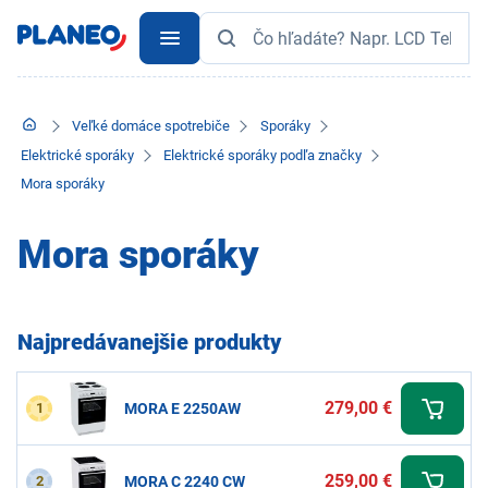
Veľké domáce spotrebiče
Sporáky
Elektrické sporáky
Elektrické sporáky podľa značky
Mora sporáky
Mora sporáky
Najpredávanejšie produkty
279,00 €
1
MORA E 2250AW
259,00 €
2
MORA C 2240 CW