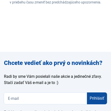
v priebehu času zmeniť bez predchádzajúceho upozornenia.
Zadajte
Chcete vedieť ako prvý o novinkách?
e-mail
Radi by sme Vám posielali naše akcie a jedinečné zľavy.
Stačí zadať Váš e-mail a je to :)
Prihlásiť