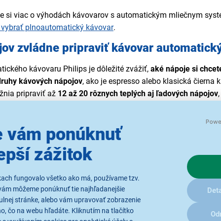
te si viac o výhodách kávovarov s automatickým mliečnym sys
i vybrať plnoautomatický kávovar
.
ov zvládne pripraviť kávovar automatický
tického kávovaru Philips je dôležité zvážiť,
aké nápoje si chcet
druhy kávových nápojov
, ako je espresso alebo klasická čierna 
nia pripraviť až
12 až 20 rôznych teplých aj ľadových nápojov
d kúpou sa preto oplatí premyslieť, či vám postačí jednoduchší a
y kávovarov Philips podľa počtu nápojov v ponuke:
vých špecialít.
 vám ponúknuť
31/10
- zvládne pripraviť 4 druhy nápojov.
epší zážitok
43/70
- umožňuje prípravu 12 rôznych nápojov.
46/70
- ponúka výber z 20 prednastavených nápojov.
kach fungovalo všetko ako má, používame tzv.
vám môžeme ponúknuť tie najhľadanejšie
Deta
ulnej stránke, alebo vám upravovať zobrazenie
, čo na webu hľadáte. Kliknutím na tlačítko
Od