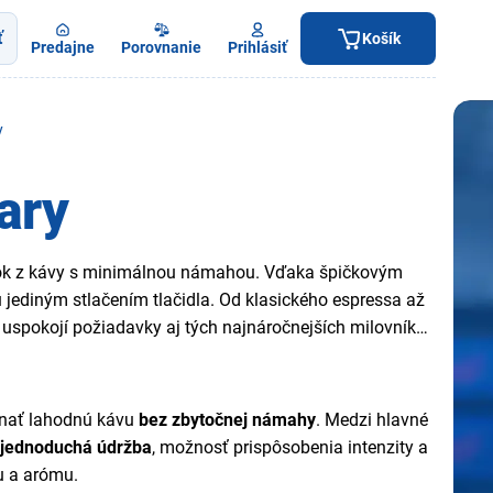
ť
Košík
Predajne
Porovnanie
Prihlásiť
y
ary
žitok z kávy s minimálnou námahou. Vďaka špičkovým
jediným stlačením tlačidla. Od klasického espressa až
uspokojí požiadavky aj tých najnáročnejších milovníkov
utnať lahodnú kávu
bez zbytočnej námahy
. Medzi hlavné
 jednoduchá údržba
, možnosť prispôsobenia intenzity a
u a arómu.