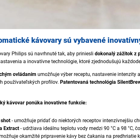
tomatické kávovary sú vybavené inovatív
ary Philips sú navrhnuté tak, aby priniesli
dokonalý zážitok z 
nastavenia a inovatívne technológie, ktoré zjednodušujú každod
uchým ovládaním
umožňuje výber receptu, nastavenie intenzity 
h používateľských profilov.
Patentovaná technológia SilentBre
cký kávovar ponúka inovatívne funkcie:
 shot
- umožňuje pridať do niektorých receptov intenzívnejšiu ch
 Extract
- udržiava ideálnu teplotu vody medzi 90 °C a 98 °C, č
možňuje okamžité pripravenie kávy bez čakania na predhriatie 