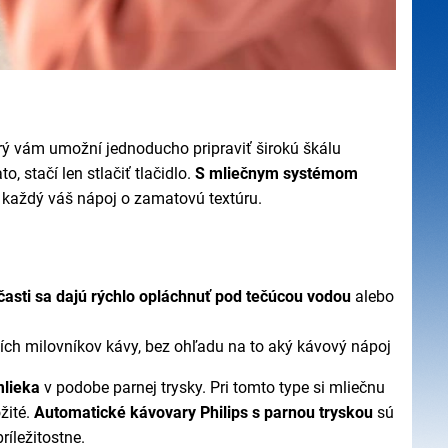
orý vám umožní jednoducho pripraviť širokú škálu
 stačí len stlačiť tlačidlo.
S mliečnym systémom
 každý váš nápoj o zamatovú textúru.
časti sa dajú rýchlo opláchnuť pod tečúcou vodou
alebo
ších milovníkov kávy, bez ohľadu na to aký kávový nápoj
lieka
v podobe parnej trysky. Pri tomto type si mliečnu
žité.
Automatické kávovary Philips s parnou tryskou
sú
ríležitostne.