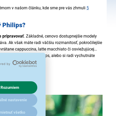
témom v našom článku, kde sme pre vás zhrnuli
5
 Philips?
e pripravovať
. Základné, cenovo dostupnejšie modely
káva. Ak však máte radi väčšiu rozmanitosť, pokročilejšie
, vrátane cappuccina, latte macchiato či osviežujúcej
utomatický kávovar Philips, alebo si radi vychutnáte
Rozumiem
ilné nastavenie
mietnuť všetko