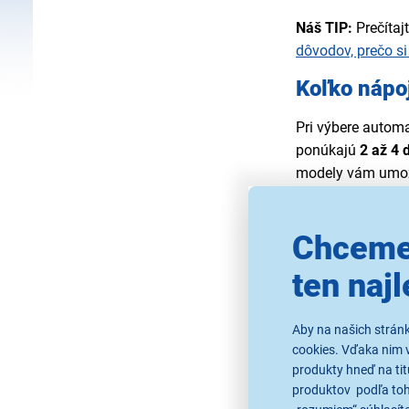
Náš TIP:
Prečítaj
dôvodov, prečo s
Koľko nápoj
Pri výbere automa
ponúkajú
2 až 4 
modely vám umož
ľadovej kávy. Pre
Odporúčané model
široký výber kávo
Chceme
Philips EP23
ten najl
Philips EP44
Philips EP55
Aby na našich strán
cookies. Vďaka nim 
produkty hneď na tit
produktov podľa toho