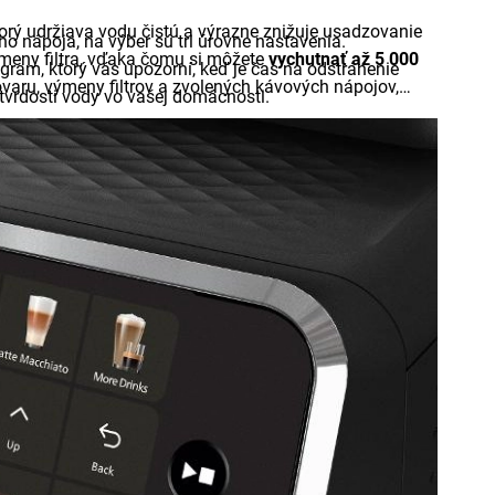
torý udržiava vodu čistú a výrazne znižuje usadzovanie
o nápoja, na výber sú tri úrovne nastavenia.
meny filtra, vďaka čomu si môžete
vychutnať až 5 000
ogram, ktorý vás upozorní, keď je čas na odstránenie
ovaru, výmeny filtrov a zvolených kávových nápojov,
vrdosti vody vo vašej domácnosti.