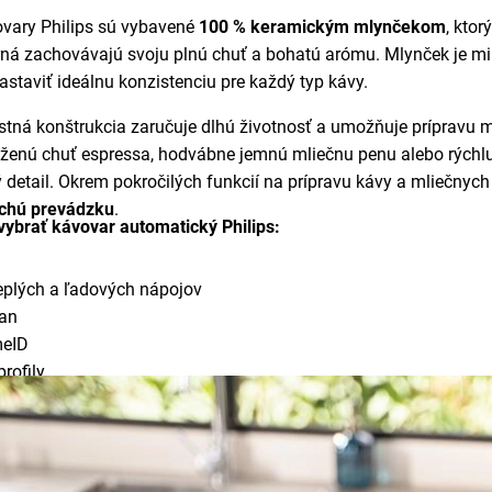
vary Philips sú vybavené
100 % keramickým mlynčekom
, kto
rná zachovávajú svoju plnú chuť a bohatú arómu. Mlynček je 
astaviť ideálnu konzistenciu pre každý typ kávy.
tná konštrukcia zaručuje dlhú životnosť a umožňuje prípravu mi
ženú chuť espressa, hodvábne jemnú mliečnu penu alebo rýchlu
 detail. Okrem pokročilých funkcií na prípravu kávy a mliečnyc
 tichú prevádzku
.
vybrať kávovar automatický Philips:
teplých a ľadových nápojov
ean
meID
profily
echnológia SilentBrew
znymi stupňami nastavenia
cké mlynčeky
ľné v umývačke riadu