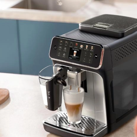
ní na zníženie spotreby vody a energie
varná jednotka