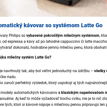
tomatický kávovar so systémom Latte Go
vary Philips sú
vybavené pokročilým mliečnym systémom
, kt
 od espressa a kávy až po lahodné cappuccino či latte macchiato,
ytvárať dokonalú, hodvábne jemnú mliečnu penu, ktorá obohatí
úka mliečny systém Latte Go?
je navrhnutý tak, aby bol veľmi jednoduchý na údržbu –
všetky 
ke riadu.
o zaručí perfektný výsledok, ktorý uspokojí aj tých najnáročnej
j modely automatických kávovarov
s klasickým napeňovačom m
anuálne. Aj keď to môže vyžadovať trochu cviku, nie je to nič zlo
re tých, ktorí si kávové nápoje s mliečnou penou pripravujú len p