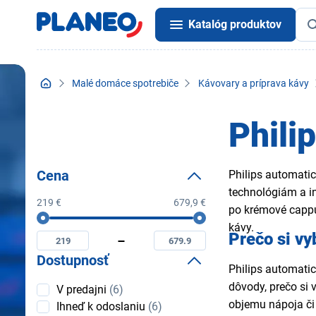
Katalóg produktov
Malé domáce spotrebiče
Kávovary a príprava kávy
Phili
Cena
Philips automati
technológiám a i
219 €
679,9 €
po krémové cappu
Cena
Minimální
Maximální
kávy.
Prečo si vy
cena
cena
Dostupnosť
Philips automati
Dostupnosť
dôvody, prečo si 
V predajni
(6)
objemu nápoja č
Ihneď k odoslaniu
(6)