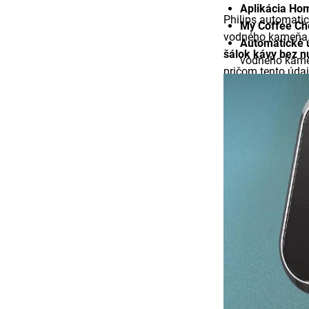
Aplikácia Ho
Philips automatic
My Coffee Ch
vodného kameňa. 
Automatické 
šálok kávy bez n
vodného kameň
pričom tento údaj