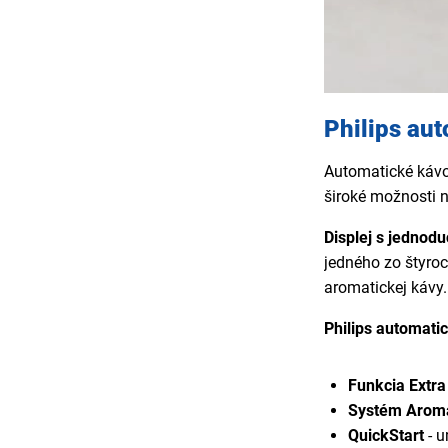
Philips au
Automatické kávov
široké možnosti 
Displej s jednod
jedného zo štyroc
aromatickej kávy.
Philips automati
Funkcia Extra
Systém Aroma
QuickStart
- u