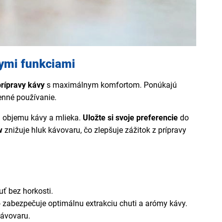
nymi funkciami
prípravy kávy
s maximálnym komfortom. Ponúkajú
enné používanie.
a objemu kávy a mlieka.
Uložte si svoje preferencie
do
w
znižuje hluk kávovaru, čo zlepšuje zážitok z prípravy
uť bez horkosti.
o zabezpečuje optimálnu extrakciu chuti a arómy kávy.
kávovaru.