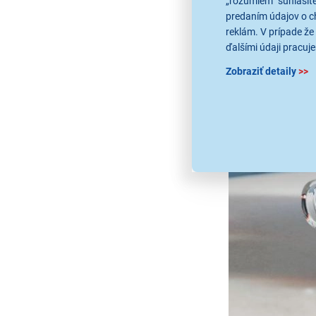
„rozumiem“ súhlasíte
predaním údajov o c
reklám. V prípade že 
ďalšími údaji pracuje
Zobraziť detaily
>>