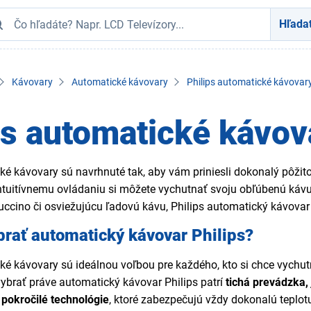
Hľada
Kávovary
Automatické kávovary
Philips automatické kávovar
ps automatické kávov
cké kávovary sú navrhnuté tak, aby vám priniesli dokonalý pô
ntuitívnemu ovládaniu si môžete vychutnať svoju obľúbenú kávu 
ccino či osviežujúcu ľadovú kávu, Philips automatický kávovar 
brať automatický kávovar Philips?
cké kávovary sú ideálnou voľbou pre každého, kto si chce vych
vybrať práve automatický kávovar Philips patrí
tichá prevádzka,
i
pokročilé technológie
, ktoré zabezpečujú vždy dokonalú teplot