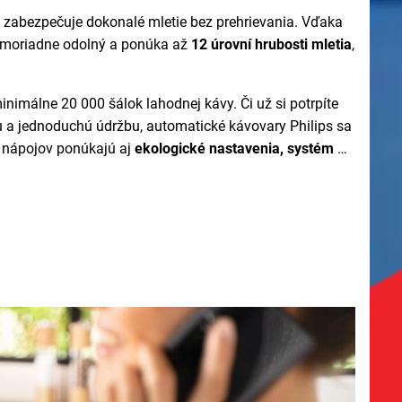
rý zabezpečuje dokonalé mletie bez prehrievania. Vďaka
mimoriadne odolný a ponúka až
12 úrovní hrubosti mletia
,
nimálne 20 000 šálok lahodnej kávy. Či už si potrpíte
 a jednoduchú údržbu, automatické kávovary Philips sa
h nápojov ponúkajú aj
ekologické nastavenia, systém na