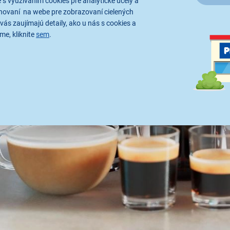
 s využívaním cookies pre analytické účely a
hovaní na webe pre zobrazovaní cielených
vás zaujímajú detaily, ako u nás s cookies a
me, kliknite
sem
.