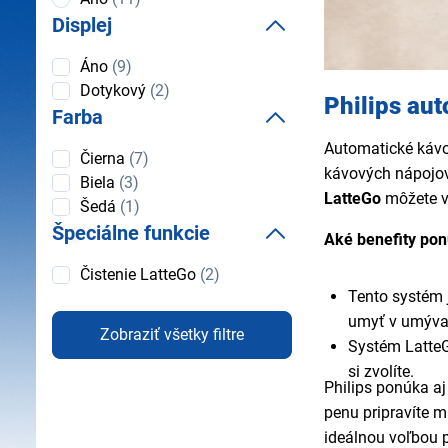
horúca
Displej
voda
Displej
Áno
(9)
Dotykový
(2)
Philips au
Farba
Automatické kávo
Farba
Čierna
(7)
kávových nápojov,
Biela
(3)
LatteGo
môžete v
Šedá
(1)
Špeciálne funkcie
Aké benefity pon
Špeciálne
Čistenie LatteGo
(2)
funkcie
Tento systém 
umyť v umývač
Zobraziť všetky filtre
Systém LatteG
si zvolíte.
Philips ponúka a
penu pripravíte m
ideálnou voľbou p