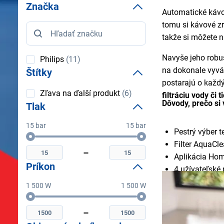
Značka
Automatické kávo
tomu si kávové z
Značka
takže si môžete n
Navyše jeho robus
Philips
(11)
na dokonale vyvá
Štítky
postarajú o každý
Štítky
Zľava na ďalší produkt
(6)
filtráciu vody či
Dôvody, prečo si 
Tlak
15 bar
15 bar
Pestrý výber 
Tlak
Minimální
Maximální
Filter AquaCl
tlak
tlak
Aplikácia Ho
Príkon
4 užívateľské 
Patentovaná t
1 500 W
1 500 W
Mlynček s rô
Príkon
Minimální
Maximální
100 % kerami
príkon
príkon
Diely umývate