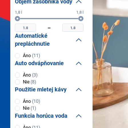
Objem zásobníka vody
5 Eco nastave
Odnímateľná 
1,8 l
1,8 l
Objem
Minimální
Maximální
zásobníka
objem
objem
vody
zásobníka
zásobníka
Automatické
vody
vody
prepláchnutie
Automatické
Áno
(11)
prepláchnutie
Auto odvápňovanie
Auto
Áno
(3)
odvápňovanie
Nie
(8)
Použitie mletej kávy
Použitie
Áno
(10)
mletej
Nie
(1)
kávy
Funkcia horúca voda
Funkcia
Áno
(11)