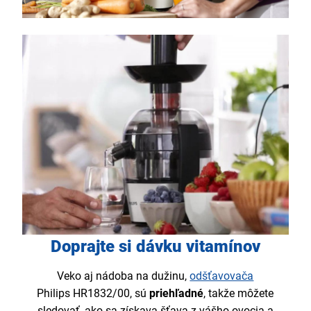
Doprajte si dávku vitamínov
Veko aj nádoba na dužinu,
odšťavovača
Philips HR1832/00, sú
priehľadné
, takže môžete
sledovať, ako sa získava šťava z vášho ovocia a