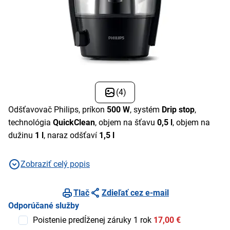
(4)
Odšťavovač Philips, príkon
500 W
, systém
Drip stop
,
technológia
QuickClean
, objem na šťavu
0,5 l
, objem na
dužinu
1 l
, naraz odšťaví
1,5 l
Zobraziť celý popis
Tlač
Zdieľať cez e-mail
Odporúčané služby
Poistenie predĺženej záruky 1 rok
17,00 €