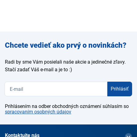
Zadajte
Chcete vedieť ako prvý o novinkách?
e-mail
Radi by sme Vám posielali naše akcie a jedinečné zľavy.
Stačí zadať Váš e-mail a je to :)
Prihlásiť
Prihlásením na odber obchodných oznámení súhlasím so
spracovaním osobných údajov
Kontaktujte nás