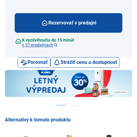
Rezervovať v predajni
K vyzdvihnutiu do 15 minút
v 37 predajniach
Porovnať
Strážiť cenu a dostupnosť
Alternatívy k tomuto produktu