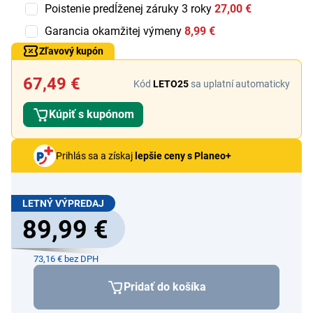
Poistenie predĺženej záruky 3 roky
27,00 €
Garancia okamžitej výmeny
8,99 €
Zľavový kupón
67,49 €
Kód
LETO25
sa uplatní automaticky
Kúpiť s kupónom
Prihlás sa a získaj
lepšie ceny s Planeo+
LETNÝ VÝPREDAJ
89,99 €
73,16 € bez DPH
Pridať do košíka