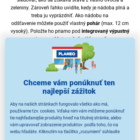
zeleniny. Zároveň ľahko uvidíte, kedy je nádoba plná a
treba ju vyprázdniť. Ako nádobu na
odšťavenie môžete použiť vlastný
pohár
(max. 12 cm
vysoký). Položte ho priamo pod
integrovaný výpustný
otvor
a môžete začať odšťavovať.
Chceme vám ponúknuť ten
najlepší zážitok
Aby na našich stránkach fungovalo všetko ako má,
používame tzv. cookies. Vďaka nim vám môžeme ponúknuť
tie najhľadanejšie produkty hneď na titulnej stránke, alebo
vám upravovať zobrazenie produktov podľa toho, čo na
webu hľadáte. Kliknutím na tlačítko „rozumiem“ súhlasíte
s využívaním cookies pre analytické účely a predaním údajov