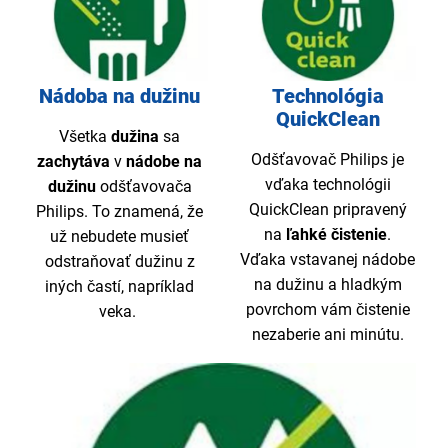
Nádoba na dužinu
Technológia
QuickClean
Všetka
dužina
sa
Odšťavovač Philips je
zachytáva
v
nádobe na
vďaka technológii
dužinu
odšťavovača
QuickClean pripravený
Philips. To znamená, že
na
ľahké čistenie
.
už nebudete musieť
Vďaka vstavanej nádobe
odstraňovať dužinu z
na dužinu a hladkým
iných častí, napríklad
povrchom vám čistenie
veka.
nezaberie ani minútu.