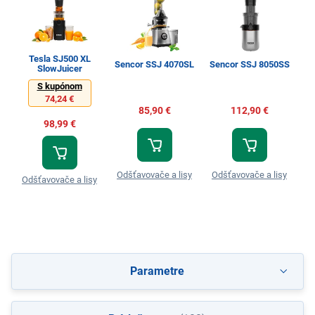
Tesla SJ500 XL
Sencor SSJ 4070SL
Sencor SSJ 8050SS
P
SlowJuicer
S kupónom
74,24 €
85,90 €
112,90 €
98,99 €
Odšťavovače a lisy
Odšťavovače a lisy
Od
Odšťavovače a lisy
Parametre