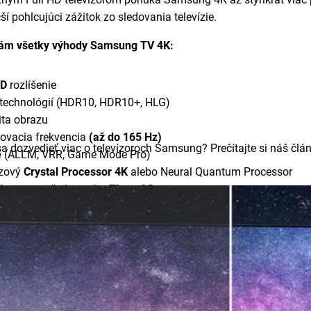
ší pohlcujúci zážitok zo sledovania televízie.
ám všetky výhody Samsung TV 4K:
HD
rozlíšenie
technológií (HDR10, HDR10+, HLG)
ita obrazu
ovacia frekvencia
(až do 165 Hz)
a dozvedieť viac o televízoroch Samsung? Prečítajte si náš čl
e
(ALLM, VRR, Game Mode Pro)
azový
Crystal Processor 4K
alebo Neural Quantum Processor
itívny operačný systém
Tizen OS
 a hlasové ovládanie
 konektivity
a OTS+
(Object Tracking Sound)
 / Art Mode
(The Frame)
jn a ultra tenký rám
technológie
, ktoré šetria elektrickú energiu
eľkostí uhlopriečok (od 43“ do 85“ a viac)