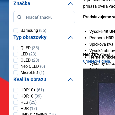
Značka
prináša oveľa väč
Značka
Predstavujeme v
Samsung
(85)
Vysoké
4K U
Typ obrazovky
Podpora
HDR
Špičková kval
Typ
QLED
(35)
Vysoká obnov
obrazovky
LED
(23)
Náš TIP:
Chcete s
Herné funkci
OLED
(20)
umelecké diela
.
Výkonný obr
Neo QLED
(6)
Rýchly a intu
MicroLED
(1)
Smart funkcie
Kvalita obrazu
Vysoká úroveň
Kvalita
Dolby Atmos 
HDR10+
(61)
obrazu
Ambient Mode
HDR10
(39)
Elegantný diza
HLG
(25)
HDR
(17)
Moderné LED 
UHD DIMMING
(15)
Široký výber v