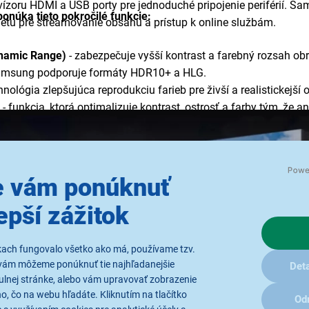
zoru HDMI a USB porty pre jednoduché pripojenie periférií. Sa
núka tieto pokročilé funkcie:
rnetu pre streamovanie obsahu a prístup k online službám.
namic Range)
- zabezpečuje vyšší kontrast a farebný rozsah obr
Samsung podporuje formáty HDR10+ a HLG.
hnológia zlepšujúca reprodukciu farieb pre živší a realistickejší 
- funkcia, ktorá optimalizuje kontrast, ostrosť a farby tým, že 
Plus
- poskytuje vylepšenú kvalitu zvuku pre filmy, TV programy
 Sound 5.1
- priestorový zvuk, ktorý zvyšuje zážitok zo sledovan
eračný systém poskytujúci prístup k rôznym aplikáciám a službám
 vám ponúknuť
možňuje jednoduchý prístup k obľúbeným aplikáciám, streamo
epší zážitok
ovládanie
- ovládanie viacerých kompatibilných zariadení jedný
kazmi prostredníctvom Google Assistant a Amazon Alexa.
kach fungovalo všetko ako má, používame tzv.
ode (ALLM)
- automaticky prepína TV do herného režimu s nízko
vám môžeme ponúknuť tie najhľadanejšie
Deta
rator
- zabezpečuje plynulejší obraz pri rýchlych scénach, čo je i
ulnej stránke, alebo vám upravovať zobrazenie
, čo na webu hľadáte. Kliknutím na tlačítko
Od