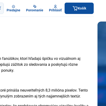
ť
Košík
Predajne
Porovnanie
Prihlásiť
fanúšikov, ktorí hľadajú špičku vo vizuálnom aj
epšujú zážitok zo sledovania a poskytujú rôzne
j ponuky.
ré prináša neuveriteľných 8,3 milióna pixelov. Tento
plynulým zobrazením aj tých najjemnejších textúr.
ixelov, čo predstavuje ohromujúcu vizuálnu kvalitu a