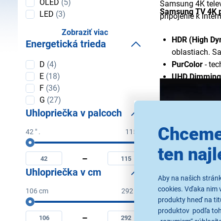
OLED
(5)
Samsung 4K televí
Samsung TV 4K po
LED
(3)
pripojenie k inte
Zobraziť viac
HDR (High Dy
Energetická trieda
oblastiach. 
Energetická
PurColor
- tec
D
(4)
trieda
E
(18)
UHD Dimming
F
(36)
podsvietenie.
G
(27)
Dolby Digital 
Uhlopriečka v palcoch
DTS Premium
Tizen OS
- op
Chceme
42 " .
115 " .
Smart Hub
- u
Uhlopriečka
Minimální
Maximální
ten najl
v palcoch
rozhrania.
uhlopriečka
uhlopriečka
Inteligentné 
v
v
Uhlopriečka v cm
palcoch
palcoch
hlasovými prí
Aby na našich strán
Auto Game M
cookies. Vďaka nim 
106 cm
292 cm
Motion Xcele
produkty hneď na tit
Uhlopriečka
Minimální
Maximální
v cm
produktov podľa toho
uhlopriečka
uhlopriečka