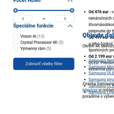
Počet HDMI
Počet
Od 476 eur
- 
Minimální
Maximální
HDMI
počet
počet
nenáročných d
hdmi
hdmi
štvornásobkom
Špeciálne funkcie
prepnutie do 
Objavte ďa
Špeciálne
Vision AI
(13)
Od 499 eur do
funkcie
Crystal Processor 4K
(5)
a jeho funkcií
Okrem 4K televíz
Výmenný rám
(5)
športových pr
Od 2 199 eur 
Samsung Neo
QLED. Prémiov
Zobraziť všetky filtre
Samsung Min
extrémne plyn
Samsung QLE
Samsung sma
Značka Samsung j
Samsung OLE
televízor
si môžete
Samsung Life
poradíme s výber