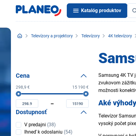
Katalóg produktov
Televízory a projektory
Televízory
4K televízory
Samsu
Cena
Samsung 4K TV je
zvukovom zážitku.
298,9 €
15 190 €
možnosti konektiv
Cena
Minimální
Maximální
Aké výhod
cena
cena
Dostupnosť
Televízor Samsung
Dostupnosť
vysoký počet pixe
V predajni
(38)
Ihneď k odoslaniu
(54)
V porovnaní s bež