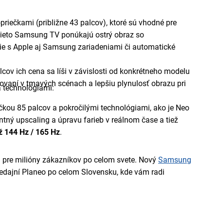
priečkami (približne 43 palcov), ktoré sú vhodné pre
Tieto Samsung TV ponúkajú ostrý obraz so
nie s Apple aj Samsung zariadeniami či automatické
lcov ich cena sa líši v závislosti od konkrétneho modelu
edovaní v tmavých scénach a lepšiu plynulosť obrazu pri
 technológiami:
iečkou 85 palcov a pokročilými technológiami, ako je Neo
tný upscaling a úpravu farieb v reálnom čase a tiež
ž 144 Hz / 165 Hz
.
 pre milióny zákazníkov po celom svete. Nový
Samsung
redajní Planeo po celom Slovensku, kde vám radi