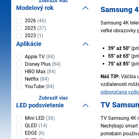
Zobraziť viac
Modelový rok
Samsung 4K
Modelový
2026
(46)
Samsung 4K telev
rok
2025
(37)
veľké obrazovky 
2023
(1)
Aplikácie
39" až 50"
(pr
Aplikácie
55" až 65"
(pri
Apple TV
(84)
75" až 85"
(pr
Disney Plus
(84)
HBO Max
(84)
Náš TIP:
Väčšia u
Netflix
(84)
vzdialenosti môže 
YouTube
(84)
odporúčaná vzdia
Zobraziť viac
TV Samsung
LED podsvietenie
LED
TV Samsung 4K má
Mini LED
(36)
podsvietenie
QLED
(14)
Nechýbajú smart f
EDGE
(6)
potrebám používat