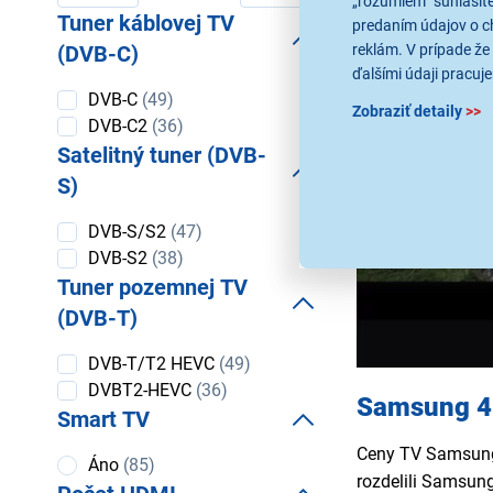
„rozumiem“ súhlasíte
v
v
Tuner káblovej TV
predaním údajov o c
cm
cm
reklám. V prípade že 
(DVB-C)
ďalšími údaji pracuje
Tuner
DVB-C
(49)
Zobraziť detaily
>>
káblovej
DVB-C2
(36)
TV
Satelitný tuner (DVB-
(DVB-C)
S)
Satelitný
DVB-S/S2
(47)
tuner
DVB-S2
(38)
(DVB-S)
Tuner pozemnej TV
(DVB-T)
Tuner
DVB-T/T2 HEVC
(49)
pozemnej
DVBT2-HEVC
(36)
TV (DVB-
Samsung 4K
Smart TV
T)
Ceny TV Samsung 4
Smart
Áno
(85)
TV
rozdelili Samsun