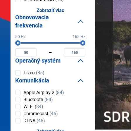
Zobraziť viac
Obnovovacia
frekvencia
50 Hz
165 Hz
Obnovovacia
Minimální
Maximální
frekvencia
obnovovacia
obnovovacia
frekvencia
frekvencia
Operačný systém
Operačný
Tizen
(85)
systém
Komunikácia
Komunikácia
Apple Airplay 2
(84)
Bluetooth
(84)
Wi-Fi
(84)
Chromecast
(46)
DLNA
(46)