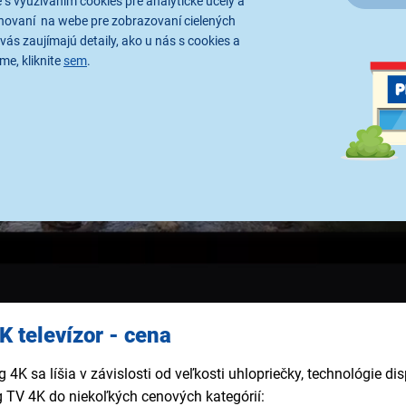
 s využívaním cookies pre analytické účely a
hovaní na webe pre zobrazovaní cielených
vás zaujímajú detaily, ako u nás s cookies a
me, kliknite
sem
.
 televízor - cena
K sa líšia v závislosti od veľkosti uhlopriečky, technológie disp
g TV 4K do niekoľkých cenových kategórií: