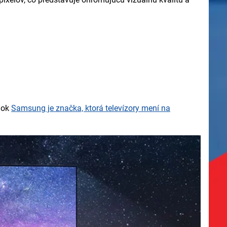
ánok
Samsung je značka, ktorá televízory mení na