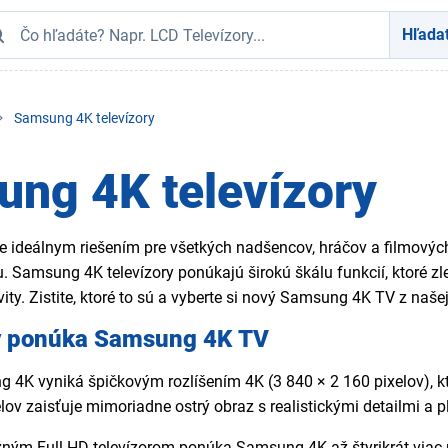
Hľada
Samsung 4K televízory
ng 4K televízory
 ideálnym riešením pre všetkých nadšencov, hráčov a filmových 
 Samsung 4K televízory ponúkajú širokú škálu funkcií, ktoré zl
ity. Zistite, ktoré to sú a vyberte si nový Samsung 4K TV z naše
y ponúka Samsung 4K TV
 4K vyniká špičkovým rozlíšením 4K (3 840 × 2 160 pixelov), kto
lov zaisťuje mimoriadne ostrý obraz s realistickými detailmi a 
ným Full HD televízorom ponúka Samsung 4K až štyrikrát viac p