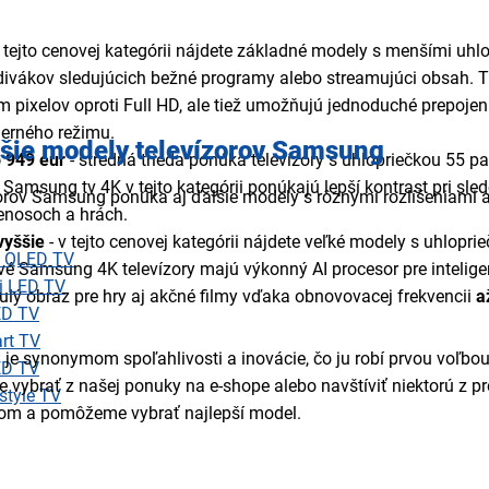
v tejto cenovej kategórii nájdete základné modely s menšími uhlo
ivákov sledujúcich bežné programy alebo streamujúci obsah. 
 pixelov oproti Full HD, ale tiež umožňujú jednoduché prepoje
herného režimu.
lšie modely televízorov Samsung
 949 eur
- stredná trieda ponúka televízory s uhlopriečkou 55 pa
. Samsung tv 4K v tejto kategórii ponúkajú lepší kontrast pri sl
orov Samsung ponúka aj ďalšie modely s rôznymi rozlíšeniami a
enosoch a hrách.
vyššie
- v tejto cenovej kategórii nájdete veľké modely s uhlopr
 QLED TV
é Samsung 4K televízory majú výkonný AI procesor pre inteligen
i LED TV
ulý obraz pre hry aj akčné filmy vďaka obnovovacej frekvencii
a
D TV
rt TV
e synonymom spoľahlivosti a inovácie, čo ju robí prvou voľbou
D TV
 vybrať z našej ponuky na e-shope alebo navštíviť niektorú z p
style TV
om a pomôžeme vybrať najlepší model.