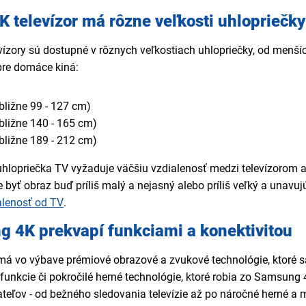
 televízor má rôzne veľkosti uhlopriečky
ízory sú dostupné v rôznych veľkostiach uhlopriečky, od menš
pre domáce kiná:
ibližne 99 - 127 cm)
bližne 140 - 165 cm)
ibližne 189 - 212 cm)
hlopriečka TV vyžaduje väčšiu vzdialenosť medzi televízorom a
byť obraz buď príliš malý a nejasný alebo príliš veľký a unavujúci
lenosť od TV
.
 4K prekvapí funkciami a konektivitou
 vo výbave prémiové obrazové a zvukové technológie, ktoré sa
unkcie či pokročilé herné technológie, ktoré robia zo Samsung
eľov - od bežného sledovania televízie až po náročné herné a m