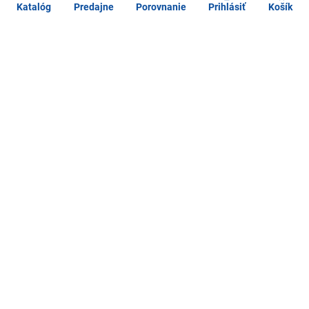
Katalóg
Predajne
Porovnanie
Prihlásiť
Košík
Kontaktujte nás
O spoločnosti
Čo vás zaujíma
Služby