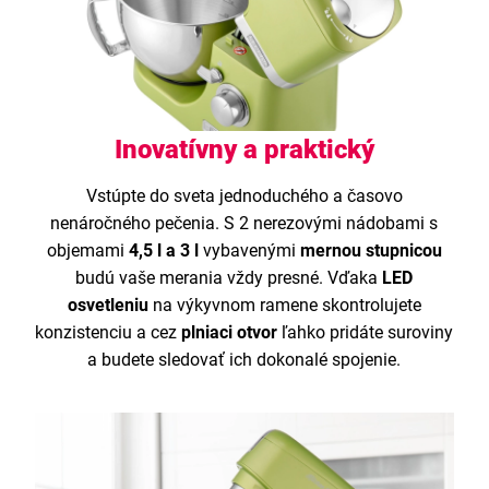
Inovatívny a praktický
Vstúpte do sveta jednoduchého a časovo
nenáročného pečenia. S 2 nerezovými nádobami s
objemami
4,5 l a 3 l
vybavenými
mernou stupnicou
budú vaše merania vždy presné. Vďaka
LED
osvetleniu
na výkyvnom ramene skontrolujete
konzistenciu a cez
plniaci otvor
ľahko pridáte suroviny
a budete sledovať ich dokonalé spojenie.