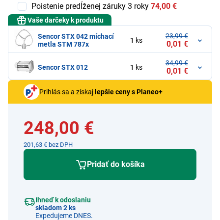
Poistenie predĺženej záruky 3 roky
74,00 €
Vaše darčeky k produktu
23,99 €
Sencor STX 042 míchací
1 ks
0,01 €
metla STM 787x
34,99 €
Sencor STX 012
1 ks
0,01 €
Prihlás sa a získaj
lepšie ceny s Planeo+
248,00 €
201,63 € bez DPH
Pridať do košíka
Ihneď k odoslaniu
skladom 2 ks
Expedujeme DNES.