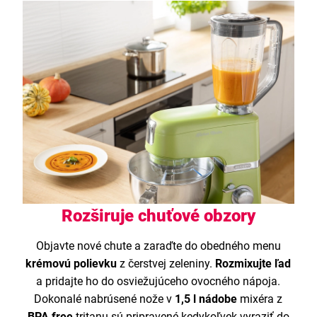
Rozširuje chuťové obzory
Objavte nové chute a zaraďte do obedného menu
krémovú polievku
z čerstvej zeleniny.
Rozmixujte ľad
a pridajte ho do osviežujúceho ovocného nápoja.
Dokonalé nabrúsené nože v
1,5 l nádobe
mixéra z
BPA free
tritanu sú pripravené kedykoľvek vyraziť do