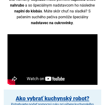
nahrubo
a so špeciálnym nadstavcom ho následne
naplní do klobás
. Máte skôr chuť na sladké? S
pečením suchého pečiva pomôže špeciálny
nadstavec na cukrovinky
.
Ako vybrať kuchynský robot?
Potrebujete podať pomocnú ruku pri výbere kuchynského