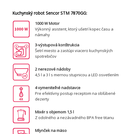
Kuchynský robot Sencor STM 7870GG:
1000 W Motor
Výkonný asistent, ktorý ušetrí kopec času a
námahy
3-výstupová konštrukcia
Šetrí miesto a zastúpi viacero kuchynských
spotrebičov
2 nerezové nádoby
4,5 l a 3 l s mernou stupnicou a LED osvetlením
4 vymeniteľné nadstavce
Pre efektívny postup receptom na obľúbené
dezerty
Mixér s objemom 1,5 l
Z odolného a nezávadného BPA free titanu
Mlynček na mäso