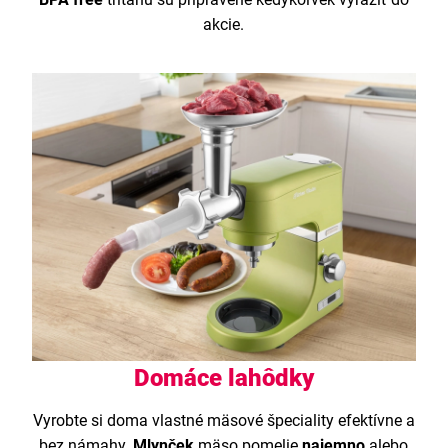
akcie.
Domáce lahôdky
Vyrobte si doma vlastné mäsové špeciality efektívne a
bez námahy.
Mlynček
mäso pomelie
najemno
alebo