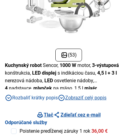
(53)
Kuchynský robot
Sencor,
1000 W
motor,
3-výstupová
konštrukcia,
LED displej
s indikáciou času,
4,5 l + 3 l
nerezová nádoba,
LED
osvetlenie nádoby,
4
nadstavce,
mlynček
na mäso, 1,5 l
mixér
Rozbaliť krátky popis
Zobraziť celý popis
Tlač
Zdieľať cez e-mail
Odporúčané služby
Poistenie predĺženej záruky 1 rok
36,00 €