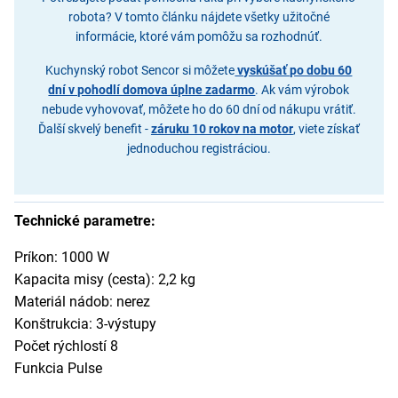
robota? V tomto článku nájdete všetky užitočné
informácie, ktoré vám pomôžu sa rozhodnúť.
Kuchynský robot Sencor si môžete
vyskúšať po dobu 60
dní v pohodlí domova úplne zadarmo
. Ak vám výrobok
nebude vyhovovať, môžete ho do 60 dní od nákupu vrátiť.
Ďalší skvelý benefit -
záruku 10 rokov na motor
, viete získať
jednoduchou registráciou.
Technické parametre:
Príkon: 1000 W
Kapacita misy (cesta): 2,2 kg
Materiál nádob: nerez
Konštrukcia: 3-výstupy
Počet rýchlostí 8
Funkcia Pulse