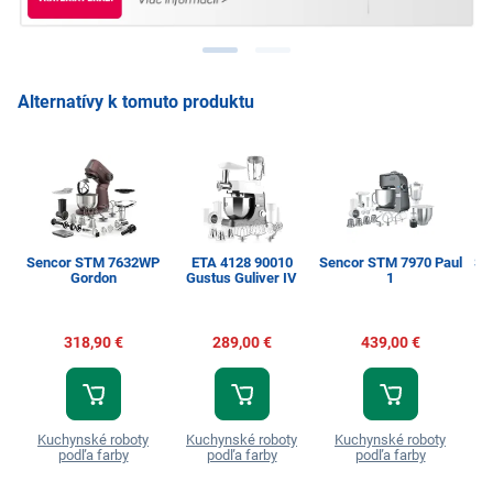
Alternatívy k tomuto produktu
Sencor STM 7632WP
ETA 4128 90010
Sencor STM 7970 Paul
Se
Gordon
Gustus Guliver IV
1
318,90 €
289,00 €
439,00 €
Kuchynské roboty
Kuchynské roboty
Kuchynské roboty
K
podľa farby
podľa farby
podľa farby