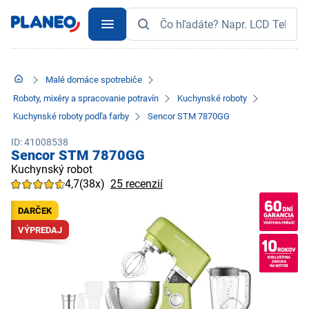
Malé domáce spotrebiče
Roboty, mixéry a spracovanie potravín
Kuchynské roboty
Kuchynské roboty podľa farby
Sencor STM 7870GG
ID: 41008538
Sencor STM 7870GG
Kuchynský robot
4,7
(38x)
25 recenzií
DARČEK
VÝPREDAJ