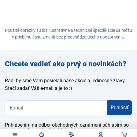
Použité obrázky sú iba ilustratívne a technické špecifikácie sa môžu
v priebehu času zmeniť bez predchádzajúceho upozornenia.
Zadajte
Chcete vedieť ako prvý o novinkách?
e-mail
Radi by sme Vám posielali naše akcie a jedinečné zľavy.
Stačí zadať Váš e-mail a je to :)
Prihlásiť
Prihlásením na odber obchodných oznámení súhlasím so
spracovaním osobných údajov