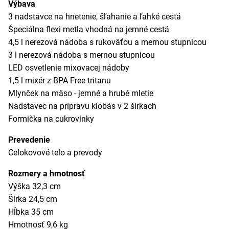
Výbava
3 nadstavce na hnetenie, šľahanie a ľahké cestá
Špeciálna flexi metla vhodná na jemné cestá
4,5 l nerezová nádoba s rukoväťou a mernou stupnicou
3 l nerezová nádoba s mernou stupnicou
LED osvetlenie mixovacej nádoby
1,5 l mixér z BPA Free tritanu
Mlynček na mäso - jemné a hrubé mletie
Nadstavec na prípravu klobás v 2 šírkach
Formička na cukrovinky
Prevedenie
Celokovové telo a prevody
Rozmery a hmotnosť
Výška 32,3 cm
Šírka 24,5 cm
Hĺbka 35 cm
Hmotnosť 9,6 kg