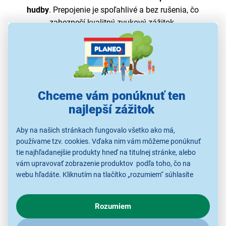
hudby
. Prepojenie je spoľahlivé a bez rušenia, čo
zabezpečí kvalitný zvukový zážitok.
Chceme vám ponúknuť ten
najlepší zážitok
Aby na našich stránkach fungovalo všetko ako má,
používame tzv. cookies. Vďaka nim vám môžeme ponúknuť
tie najhľadanejšie produkty hneď na titulnej stránke, alebo
vám upravovať zobrazenie produktov podľa toho, čo na
webu hľadáte. Kliknutím na tlačítko „rozumiem“ súhlasíte
Zvuk podľa vašich potrieb
s využívaním cookies pre analytické účely a predaním údajov
o chovaní na webe pre zobrazovaní cielených reklám.
Rozumiem
Vstavaný ekvalizér ponúka rôzne režimy zvuku pre
V prípade že vás zaujímajú detaily, ako u nás s cookies a
ďalšími údaji pracujeme, kliknite
sem
.
prispôsobenie vašim preferenciám.
Či už sledujete