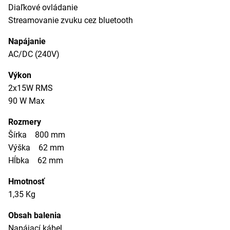
Diaľkové ovládanie
Streamovanie zvuku cez bluetooth
Napájanie
AC/DC (240V)
Výkon
2x15W RMS
90 W Max
Rozmery
Šírka 800 mm
Výška 62 mm
Hĺbka 62 mm
Hmotnosť
1,35 Kg
Obsah balenia
Napájací kábel