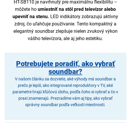
HT-SB110 je navrhnutý pre maximálnu flexibilitu –
môžete ho
umiestniť na stôl pred televízor alebo
upevniť na stenu.
LED indikátory zobrazujú aktívny
zdroj, čo uľahčuje používanie. Tento kompaktný a
elegantný soundbar zlepšuje nielen zvukový výkon
vášho televízora, ale aj jeho estetiku.
Potrebujete poradiť, ako vybrať
soundbar?
V našom článku sa dozviete, aké výhody má soundbar a
prečo je lepší, ako integrované reproduktory v TV, aké
parametre hrajú kľúčovú úlohu, podľa čoho si vybrať a čo v
praxi znamenajú. Prezradíme vám aj tipy, ako vybrať
správny soundbar podľa veľkosti miestnosti.