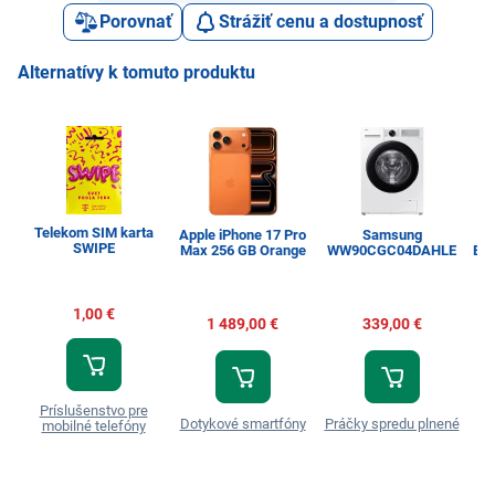
Porovnať
Strážiť cenu a dostupnosť
Alternatívy k tomuto produktu
Telekom SIM karta
Apple iPhone 17 Pro
Samsung
SWIPE
Max 256 GB Orange
WW90CGC04DAHLE
Esp
1,00 €
1 489,00 €
339,00 €
Príslušenstvo pre
Dotykové smartfóny
Práčky spredu plnené
T
mobilné telefóny