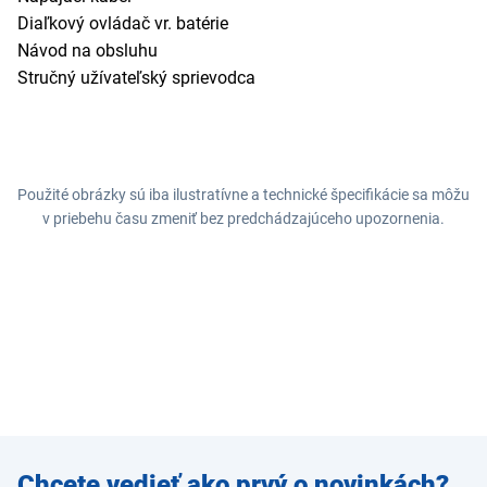
Diaľkový ovládač vr. batérie
Návod na obsluhu
Stručný užívateľský sprievodca
Použité obrázky sú iba ilustratívne a technické špecifikácie sa môžu
v priebehu času zmeniť bez predchádzajúceho upozornenia.
Zadajte
Chcete vedieť ako prvý o novinkách?