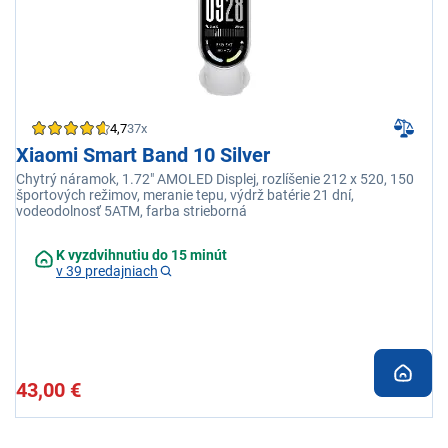
4,7
37x
Xiaomi Smart Band 10 Silver
Chytrý náramok, 1.72" AMOLED Displej, rozlíšenie 212 x 520, 150
športových režimov, meranie tepu, výdrž batérie 21 dní,
vodeodolnosť 5ATM, farba strieborná
K vyzdvihnutiu do 15 minút
v 39 predajniach
43,00 €