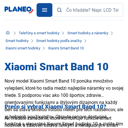
Telefóny a smart hodinky
Smart hodinky a náramky
Smart hodinky
Smart hodinky podľa značky
Xiaomi smart hodinky
Xiaomi Smart Band 10
Xiaomi Smart Band 10
Nový model Xiaomi Smart Band 10 ponúka množstvo
vylepšení, ktoré ho radia medzi najlepšie náramky vo svojej
triede. S podporou viac ako 100 športov, zdravie
orientovanými funkciami a štýlovým dizajnom na každý
Prečo si vybrať Xiaomi Smart Band 10?
deň sa stáva skvelou voľbou nielen pre tech nadšencov, ale
aj bežných používateľov. Objavte cenovo dostupné,
Ak hľadáte zariadenie, ktoré kombinuje funkcie smart
funkčné a elegantné Xiaomi Smart hodinky 10 a zistite čím
hodiniek a zároveň ostáva ľahkým a nenápadným smart