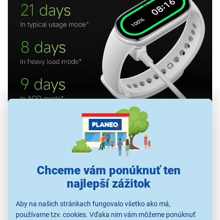
Jednoduché pripojenie a široká kompatibilita
Xiaomi Smart Band 10 bez problémov spárujete so
Chceme vám ponúknuť ten
smartfónom so systémom Android 8.0 a vyšším alebo iOS
najlepší zážitok
12.0 a vyšším. Vďaka najnovšiemu Bluetooth 5.4 je
pripojenie stabilné, rýchle a energeticky úsporné.
Aby na našich stránkach fungovalo všetko ako má,
Spojenie so smartfónom je rýchle a intuitívne:
používame tzv. cookies. Vďaka nim vám môžeme ponúknuť