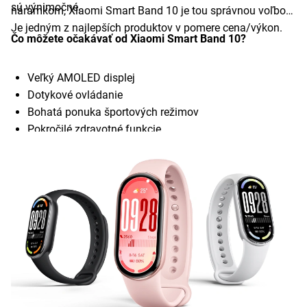
sú výnimočné.
náramkom, Xiaomi Smart Band 10 je tou správnou voľbou.
Je jedným z najlepších produktov v pomere cena/výkon.
Čo môžete očakávať od Xiaomi Smart Band 10?
Veľký AMOLED displej
Dotykové ovládanie
Bohatá ponuka športových režimov
Pokročilé zdravotné funkcie
Dlhá výdrž batérie (až 21 dní)
Jednoduché pripojenie a kompatibilita
Desiatky dizajnov ciferníka dostupné v aplikácii
Cenová dostupnosť