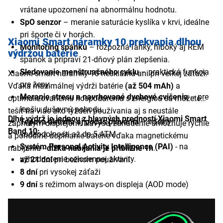
vrátane upozornení na abnormálnu hodnotu.
SpO senzor
– meranie saturácie kyslíka v krvi, ideálne
pri športe či v horách.
Xiaomi Smart náramky 10 prekvapia dlhou
Monitoring spánku
– rozpozná ľahký, hlboký aj REM
výdržou batérie
spánok a pripraví 21-dňový plán zlepšenia.
Sledovanie menštruačného cyklu
– praktická funkcia
Xiaomi smart náramky 10 nesklamú ani pri veľkej záťaži.
pre ženy.
Vďaka maximálnej výdrži batérie
(až 504 mAh)
a
Meranie stresu a navrhované dychové cvičenia
– pre
optimalizovanému hospodáreniu s energiou sa môžete
lepšiu duševnú pohodu.
tešiť na viac ako týždeň používania aj s neustále
Dlhá výdrž je jednou z hlavných predností Xiaomi Smart
Tepová aktivita aj počas plávania
– vďaka
zapnutým displejom. Navyše, zariadenie umožňuje rýchle
Band 10:
vodeodolnosti až do 5 ATM.
a pohodlné dopĺňanie batérie vďaka magnetickému
Systém Personal Activity Intelligence (PAI)
- na
nabíjaniu -
dĺžka nabíjania je približne 1h
.
vyhodnotenie celodennej aktivity.
až 21 dní
pri bežnom používaní
8 dní
pri vysokej záťaži
9 dní
s režimom always-on displeja (AOD mode)