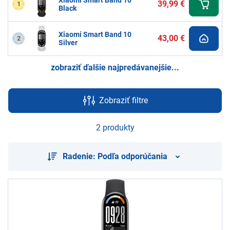
Xiaomi Smart Band 10
39,99 €
1
Black
Xiaomi Smart Band 10
43,00 €
2
Silver
zobraziť ďalšie najpredávanejšie...
Zobraziť filtre
2 produkty
Radenie: Podľa odporúčania