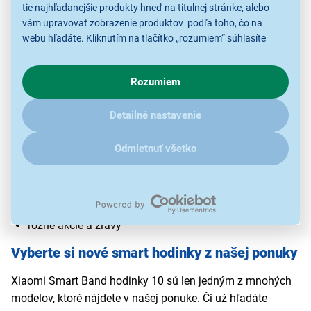
tie najhľadanejšie produkty hneď na titulnej stránke, alebo
vám upravovať zobrazenie produktov podľa toho, čo na
Bluetooth 5.4
– stabilné pripojenie a nízka spotreba
webu hľadáte. Kliknutím na tlačítko „rozumiem“ súhlasíte
energie.
s využívaním cookies pre analytické účely a predaním údajov
Aplikácia Mi Fitness / Zepp Life
– dostupná pre
o chovaní na webe pre zobrazovaní cielených reklám.
Android aj iOS.
Rozumiem
V prípade že vás zaujímajú detaily, ako u nás s cookies a
Koľko stojí Xiaomi Smart Band 10?
Notifikácie, ovládanie hudby, emoji podpora
– všetko
ďalšími údaji pracujeme, kliknite
sem
.
pohodlne na vašom zápästí.
Detailné nastavenie
Xiaomi Smart Band 10 kúpite v našom e-shope
už za
39,90 €
. Cena sa môže líšiť v závislosti od rôznych
Odmietnuť všetko
faktorov, ako sú:
balenie a príslušenstvo
dizajnové prevedenia a limitované edície
rôzne akcie a zľavy
Vyberte si nové smart hodinky z našej ponuky
Xiaomi Smart Band hodinky 10 sú len jedným z mnohých
modelov, ktoré nájdete v našej ponuke. Či už hľadáte