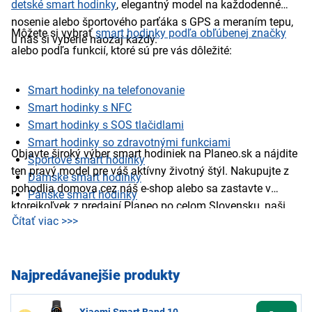
detské smart hodinky
, elegantný model na každodenné
nosenie alebo športového parťáka s GPS a meraním tepu,
Môžete si vybrať
smart hodinky podľa obľúbenej značky
u nás si vyberie naozaj každý.
alebo podľa funkcií, ktoré sú pre vás dôležité:
Smart hodinky na telefonovanie
Smart hodinky s NFC
Smart hodinky s SOS tlačidlami
Smart hodinky so zdravotnými funkciami
Objavte široký výber smart hodiniek na Planeo.sk a nájdite
Športové smart hodinky
ten pravý model pre váš aktívny životný štýl. Nakupujte z
Dámske smart hodinky
pohodlia domova cez náš e-shop alebo sa zastavte v
Pánske smart hodinky
ktorejkoľvek z predajní Planeo po celom Slovensku, naši
Čítať viac >>>
odborníci vám radi pomôžu vybrať ideálny model pre vás.
Najpredávanejšie produkty