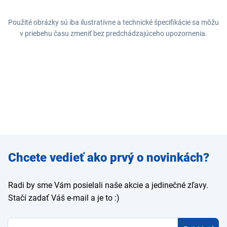
Použité obrázky sú iba ilustratívne a technické špecifikácie sa môžu
v priebehu času zmeniť bez predchádzajúceho upozornenia.
Zadajte
Chcete vedieť ako prvý o novinkách?
e-mail
Radi by sme Vám posielali naše akcie a jedinečné zľavy.
Stačí zadať Váš e-mail a je to :)