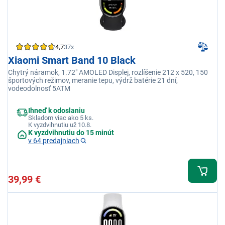
4,7
37x
Xiaomi Smart Band 10 Black
Chytrý náramok, 1.72" AMOLED Displej, rozlíšenie 212 x 520, 150
športových režimov, meranie tepu, výdrž batérie 21 dní,
vodeodolnosť 5ATM
Ihneď k odoslaniu
Skladom viac ako 5 ks.
K vyzdvihnutiu už 10.8.
K vyzdvihnutiu do 15 minút
v 64 predajniach
39,99 €