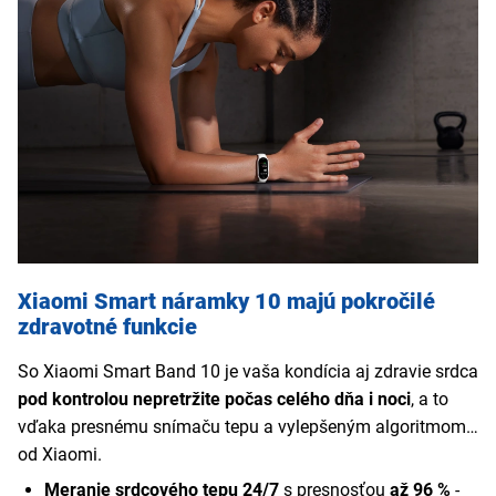
sledujte svoj pokrok priamo v aplikácii.
Xiaomi Smart náramky 10 majú pokročilé
zdravotné funkcie
So Xiaomi Smart Band 10 je vaša kondícia aj zdravie srdca
pod kontrolou nepretržite počas celého dňa i noci
, a to
vďaka presnému snímaču tepu a vylepšeným algoritmom
od Xiaomi.
Meranie srdcového tepu 24/7
s presnosťou
až 96 %
-