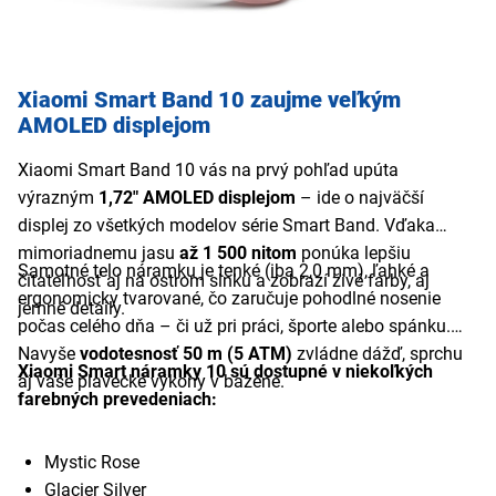
Xiaomi Smart Band 10 zaujme veľkým
AMOLED displejom
Xiaomi Smart Band 10 vás na prvý pohľad upúta
výrazným
1,72" AMOLED displejom
– ide o najväčší
displej zo všetkých modelov série Smart Band. Vďaka
mimoriadnemu jasu
až 1 500 nitom
ponúka lepšiu
Samotné telo náramku je tenké (iba 2,0 mm), ľahké a
čitateľnosť aj na ostrom slnku a zobrazí živé farby, aj
ergonomicky tvarované, čo zaručuje pohodlné nosenie
jemné detaily.
počas celého dňa – či už pri práci, športe alebo spánku.
Navyše
vodotesnosť 50 m (5 ATM)
zvládne dážď, sprchu
Xiaomi Smart náramky 10 sú dostupné v niekoľkých
aj vaše plavecké výkony v bazéne.
farebných prevedeniach:
Mystic Rose
Glacier Silver