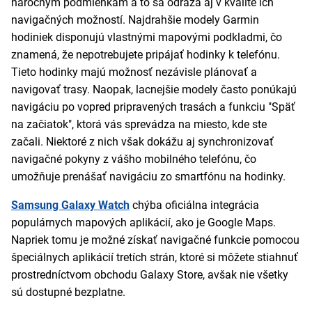
náročným podmienkam a to sa odráža aj v kvalite ich
navigačných možností. Najdrahšie modely Garmin
hodiniek disponujú vlastnými mapovými podkladmi, čo
znamená, že nepotrebujete pripájať hodinky k telefónu.
Tieto hodinky majú možnosť nezávisle plánovať a
navigovať trasy. Naopak, lacnejšie modely často ponúkajú
navigáciu po vopred pripravených trasách a funkciu "Späť
na začiatok", ktorá vás sprevádza na miesto, kde ste
začali. Niektoré z nich však dokážu aj synchronizovať
navigačné pokyny z vášho mobilného telefónu, čo
umožňuje prenášať navigáciu zo smartfónu na hodinky.
Samsung Galaxy Watch
chýba oficiálna integrácia
populárnych mapových aplikácií, ako je Google Maps.
Napriek tomu je možné získať navigačné funkcie pomocou
špeciálnych aplikácií tretích strán, ktoré si môžete stiahnuť
prostredníctvom obchodu Galaxy Store, avšak nie všetky
sú dostupné bezplatne.