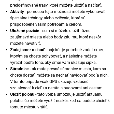
preddefinované trasy, ktoré môžete uložiť a načítať.
Aktivity
- pomocou tejto možnosti môžete vykonávať
špeciálne tréningy alebo cvičenia, ktoré sú
prispôsobené vašim potrebám a cieľom.
Uložené pozície
- sem si môžete uložiť rôzne
zaujímavé miesta alebo body záujmu, ktoré neskôr
môžete navštíviť.
Zadaj smer a choď
- najskôr je potrebné zadať smer,
ktorým sa chcete pohybovať, a následne môžete
vyraziť podľa toho, aký smer vám ukazuje šípka.
Súradnice
- ak máte presné súradnice miesta, kam sa
chcete dostať, môžete sa nechať navigovať podľa nich.
V tomto prípade však GPS ukazuje vzdušnú
vzdialenosť k cieľu a neráta s budovami ani cestami.
Uložiť polohu
- táto voľba umožňuje uložiť aktuálnu
polohu, čo môžete využiť neskôr, keď sa budete chcieť k
tomuto miestu vrátiť.