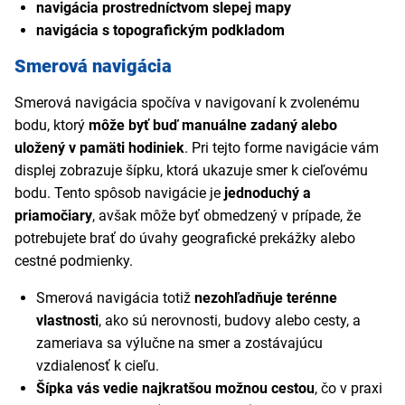
navigácia prostredníctvom slepej mapy
navigácia s topografickým podkladom
Smerová navigácia
Smerová navigácia spočíva v navigovaní k zvolenému
bodu, ktorý
môže byť buď manuálne zadaný alebo
uložený v pamäti hodiniek
. Pri tejto forme navigácie vám
displej zobrazuje šípku, ktorá ukazuje smer k cieľovému
bodu. Tento spôsob navigácie je
jednoduchý a
priamočiary
, avšak môže byť obmedzený v prípade, že
potrebujete brať do úvahy geografické prekážky alebo
cestné podmienky.
Smerová navigácia totiž
nezohľadňuje terénne
vlastnosti
, ako sú nerovnosti, budovy alebo cesty, a
zameriava sa výlučne na smer a zostávajúcu
vzdialenosť k cieľu.
Šípka vás vedie najkratšou možnou cestou
, čo v praxi