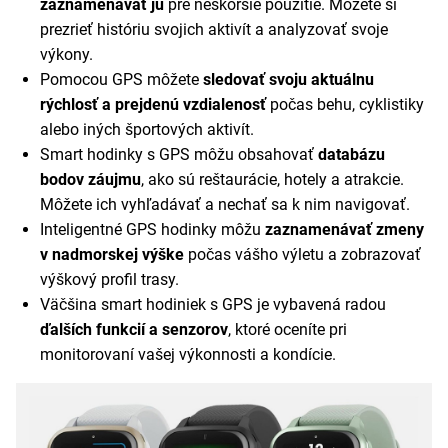
zaznamenávať ju
pre neskoršie použitie. Môžete si
prezrieť históriu svojich aktivít a analyzovať svoje
výkony.
Pomocou GPS môžete
sledovať svoju aktuálnu
rýchlosť a prejdenú vzdialenosť
počas behu, cyklistiky
alebo iných športových aktivít.
Smart hodinky s GPS môžu obsahovať
databázu
bodov záujmu
, ako sú reštaurácie, hotely a atrakcie.
Môžete ich vyhľadávať a nechať sa k nim navigovať.
Inteligentné GPS hodinky môžu
zaznamenávať zmeny
v nadmorskej výške
počas vášho výletu a zobrazovať
výškový profil trasy.
Väčšina smart hodiniek s GPS je vybavená radou
ďalších funkcií a senzorov
, ktoré oceníte pri
monitorovaní vašej výkonnosti a kondície.