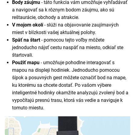
Body záujmu
- táto funkcia vám umožňuje vyhľadávať
a navigovať sa k rôznym bodom záujmu, ako sú
reštaurácie, obchody a atrakcie.
V mojom okolí
- slúži na objavovanie zaujímavých
miest v blízkosti vašej aktuálnej polohy.
Späť na štart
- pomocou tejto voľby môžete
jednoducho nájsť cestu naspäť na miesto, odkiaľ ste
štartovali.
Použiť mapu
- umožňuje pohodlne interagovať s
mapou na displeji hodiniek. Jednoducho pomocou
šípok a posuvných gest môžete označiť bod na mape,
ku ktorému sa chcete dostať. Po vašom výbere
inteligentné hodinky okamžite analyzujú zvolený bod a
vypočítajú presnú trasu, ktorá vás vedie a naviguje k
tomuto miestu.