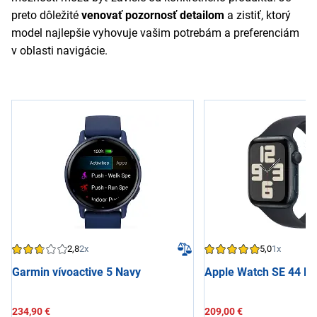
preto dôležité
venovať pozornosť detailom
a zistiť, ktorý
model najlepšie vyhovuje vašim potrebám a preferenciám
v oblasti navigácie.
2,8
2x
5,0
1x
Garmin vívoactive 5 Navy
Apple Watch SE 44 Mi
234,90 €
209,00 €