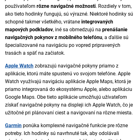
používateľom
rôzne navigačné možnosti
. Rozdiely v tom,
ako tieto hodinky fungujú, sú výrazné. Niektoré hodinky sú
schopné takmer všetkého, vrátane
integrovaných
mapových podkladov
, iné sa obmedzujú na
prenášanie
navigačných pokynov z mobilného telefónu
, a ďalšie sú
špecializované na navigáciu po vopred pripravených
trasách a späť na začiatok.
Apple Watch
zobrazujú navigačné pokyny priamo z
aplikácie, ktorú máte spustenú vo svojom telefóne. Apple
Watch využívajú navigáciu aplikácie Apple Maps, ktorá je
priamo integrovaná do ekosystému Apple, alebo aplikáciu
Google Maps. Obe tieto aplikácie umožňujú užívateľom
získať navigačné pokyny na displeji ich Apple Watch, čo je
užitočné pri plánovaní ciest a navigovaní na rôzne miesta.
Garmin
ponúka komplexné navigačné funkcie pre rôzne
potreby. Ich hodinky sú navrhnuté tak, aby odolávali