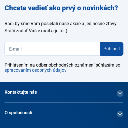
Zadajte
Chcete vedieť ako prvý o novinkách?
e-mail
Radi by sme Vám posielali naše akcie a jedinečné zľavy.
Stačí zadať Váš e-mail a je to :)
Prihlásiť
Prihlásením na odber obchodných oznámení súhlasím so
spracovaním osobných údajov
Kontaktujte nás
O spoločnosti