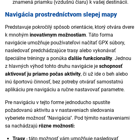
znamená priamku (vzdušnú čiaru) k vašej destinácii.
Navigácia prostredníctvom slepej mapy
Predstavuje pokročilý spôsob orientácie, ktorý otvára dvere
k mnohým
inovatívnym možnostiam
. Táto forma
navigácie umožňuje používateľovi načítať GPX súbory,
nasledovať predchádzajúce trasy alebo vykonávať
špeciálne tréningy a ponúka
ďalšie funkcionality
. Jednou
z hlavných výhod tohto druhu navigácie je
schopnosť
aktivovať ju priamo počas aktivity
, či už ide o beh alebo
inú športovú činnosť, bez potreby otvárať samostatnú
aplikáciu pre navigáciu a ručne nastavovať parametre.
Pre navigáciu v tejto forme jednoducho spustíte
požadovanú aktivitu a v nastaveniach sledovania
vyberiete možnosť "Navigácia". Pod týmito nastaveniami
sa nachádzajú
rôzne možnosti:
Trasy
- táto možnosť vám umožňuje nasledovať