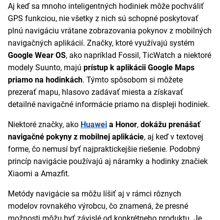
Aj keď sa mnoho inteligentných hodiniek môže pochváliť
GPS funkciou, nie všetky z nich sú schopné poskytovať
plnú navigáciu vrátane zobrazovania pokynov z mobilných
navigačných aplikácií. Značky, ktoré využívajú systém
Google Wear OS
, ako napríklad Fossil, TicWatch a niektoré
modely Suunto, majú
prístup k aplikácii Google Maps
priamo na hodinkách
. Týmto spôsobom si môžete
prezerať mapu, hlasovo zadávať miesta a získavať
detailné navigačné informácie priamo na displeji hodiniek.
Niektoré značky, ako
Huawei
a Honor
,
dokážu prenášať
navigačné pokyny z mobilnej aplikácie
, aj keď v textovej
forme, čo nemusí byť najpraktickejšie riešenie. Podobný
princíp navigácie používajú aj náramky a hodinky značiek
Xiaomi a Amazfit.
Metódy navigácie sa môžu líšiť aj v rámci rôznych
modelov rovnakého výrobcu, čo znamená, že presné
možnosti môžu byť závislé od konkrétneho produktu. Je