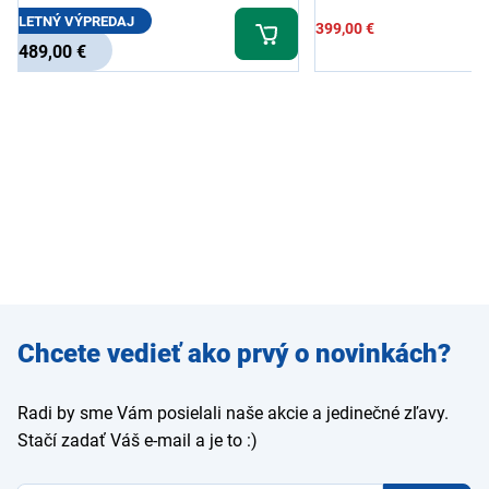
LETNÝ VÝPREDAJ
399,00 €
489,00 €
Zadajte
Chcete vedieť ako prvý o novinkách?
e-mail
Radi by sme Vám posielali naše akcie a jedinečné zľavy.
Stačí zadať Váš e-mail a je to :)