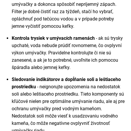
umývačky a dokonca spôsobiť nepríjemný zápach.
Filter je dobré čistiť raz za týždeň, stačí ho vybrať,
opláchnuť pod tečúcou vodou a v prípade potreby
jemne vyčistiť pomocou kefky.
Kontrola trysiek v umývacích ramenách
- ak sú trysky
upchaté, voda nebude prúdiť rovnomerne, čo ovplyvní
výkon umývačky. Pravidelne kontrolujte či nie sú
zanesené, a ak je to potrebné, uvoľnite ich pomocou
špáradla alebo jemnej kefky.
Sledovanie indikátorov a dopĺňanie soli a leštiaceho
prostriedku
- neignorujte upozornenia na nedostatok
soli alebo leštiaceho prostriedku. Tieto komponenty sú
kľúčové nielen pre optimálne umývanie riadu, ale aj pre
ochranu umývačky pred vodným kameňom.
Nedostatok soli môže viesť k usadzovaniu vodného
kameňa, čo môže negatívne ovplyvniť životnosť
umývačky riadu.