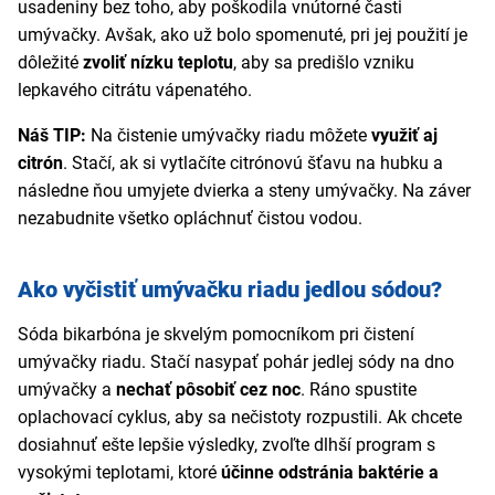
usadeniny bez toho, aby poškodila vnútorné časti
umývačky. Avšak, ako už bolo spomenuté, pri jej použití je
dôležité
zvoliť nízku teplotu
, aby sa predišlo vzniku
lepkavého citrátu vápenatého.
Náš TIP:
Na čistenie umývačky riadu môžete
využiť aj
citrón
. Stačí, ak si vytlačíte citrónovú šťavu na hubku a
následne ňou umyjete dvierka a steny umývačky. Na záver
nezabudnite všetko opláchnuť čistou vodou.
Ako vyčistiť umývačku riadu jedlou sódou?
Sóda bikarbóna je skvelým pomocníkom pri čistení
umývačky riadu. Stačí nasypať pohár jedlej sódy na dno
umývačky a
nechať pôsobiť cez noc
. Ráno spustite
oplachovací cyklus, aby sa nečistoty rozpustili. Ak chcete
dosiahnuť ešte lepšie výsledky, zvoľte dlhší program s
vysokými teplotami, ktoré
účinne odstránia baktérie a