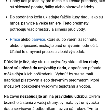
Horný kôš je ideálny pre menšie a krehké predmety, ako
sú sklenené poháre, šálky alebo plastové nádoby.
Do spodného koša ukladajte ťažšie kusy riadu, ako sú
hrnce, panvice a veľké taniere. Tieto predmety
potrebujú viac priestoru a silnejší prúd vody.
Hrnce
alebo
panvice
, ktoré sú po varení zaschnuté,
alebo pripečené, nechajte pred umývaním odmočiť.
Uľahčí to umývací proces a zlepší výsledok.
Dôležité je tiež, aby ste do umývačky vkladali
len riady,
ktoré sú určené do umývačky riadu
, v opačnom prípade
môže dôjsť k ich poškodeniu. Vyhnúť by ste sa mali
napríklad plastovým alebo dreveným predmetom, ktoré
môžu byť poškodené vysokými teplotami a vodou.
Na záver
nezabúdajte ani na pravidelnú údržbu
. Okrem
bežného čistenia z vašej strany, by mala byť umývačka
riadu servisovaná odborníkom raz za pár rokov. Týmto