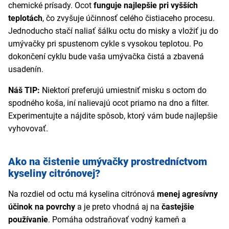
chemické prísady. Ocot
funguje najlepšie pri vyšších
teplotách
, čo zvyšuje účinnosť celého čistiaceho procesu.
Jednoducho stačí naliať šálku octu do misky a vložiť ju do
umývačky pri spustenom cykle s vysokou teplotou. Po
dokončení cyklu bude vaša umývačka čistá a zbavená
usadenín.
Náš TIP:
Niektorí preferujú umiestniť misku s octom do
spodného koša, iní nalievajú ocot priamo na dno a filter.
Experimentujte a nájdite spôsob, ktorý vám bude najlepšie
vyhovovať.
Ako na čistenie umývačky prostredníctvom
kyseliny citrónovej?
Na rozdiel od octu má kyselina citrónová
menej agresívny
účinok na povrchy
a je preto vhodná aj na
častejšie
používanie
. Pomáha odstraňovať vodný kameň a