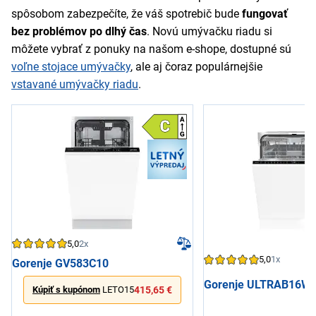
spôsobom zabezpečíte, že váš spotrebič bude
fungovať
bez problémov po dlhý čas
. Novú umývačku riadu si
môžete vybrať z ponuky na našom e-shope, dostupné sú
voľne stojace umývačky
, ale aj čoraz populárnejšie
vstavané umývačky riadu
.
5,0
2x
5,0
1x
Gorenje GV583C10
Gorenje ULTRAB16WI
Kúpiť s kupónom
LETO15
415,65 €