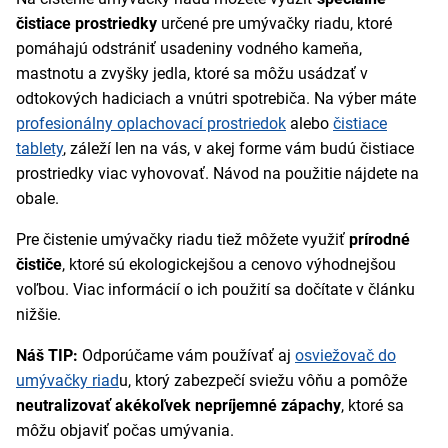
čistiace prostriedky
určené pre umývačky riadu, ktoré
pomáhajú odstrániť usadeniny vodného kameňa,
mastnotu a zvyšky jedla, ktoré sa môžu usádzať v
odtokových hadiciach a vnútri spotrebiča. Na výber máte
profesionálny oplachovací prostriedok
alebo
čistiace
tablety
, záleží len na vás, v akej forme vám budú čistiace
prostriedky viac vyhovovať. Návod na použitie nájdete na
obale.
Pre čistenie umývačky riadu tiež môžete využiť
prírodné
čističe
, ktoré sú ekologickejšou a cenovo výhodnejšou
voľbou. Viac informácií o ich použití sa dočítate v článku
nižšie.
Náš TIP:
Odporúčame vám používať aj
osviežovač do
umývačky riad
u, ktorý zabezpečí sviežu vôňu a pomôže
neutralizovať akékoľvek nepríjemné zápachy
, ktoré sa
môžu objaviť počas umývania.