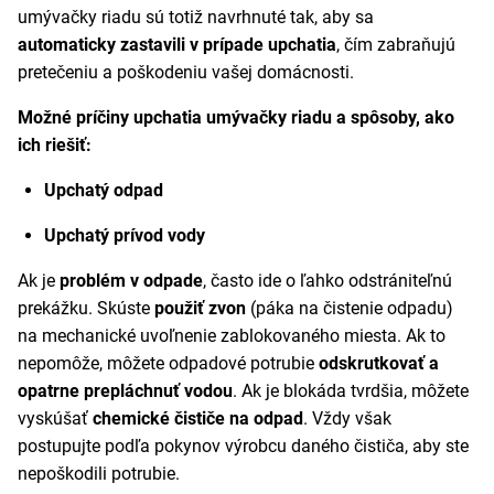
umývačky riadu sú totiž navrhnuté tak, aby sa
automaticky zastavili v prípade upchatia
, čím zabraňujú
pretečeniu a poškodeniu vašej domácnosti.
Možné príčiny upchatia umývačky riadu a spôsoby, ako
ich riešiť:
Upchatý odpad
Upchatý prívod vody
Ak je
problém v odpade
, často ide o ľahko odstrániteľnú
prekážku. Skúste
použiť zvon
(páka na čistenie odpadu)
na mechanické uvoľnenie zablokovaného miesta. Ak to
nepomôže, môžete odpadové potrubie
odskrutkovať a
opatrne prepláchnuť vodou
. Ak je blokáda tvrdšia, môžete
vyskúšať
chemické čističe na odpad
. Vždy však
postupujte podľa pokynov výrobcu daného čističa, aby ste
nepoškodili potrubie.