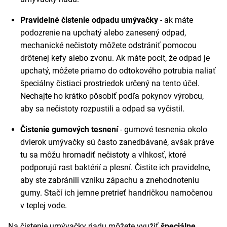
Pravidelné čistenie odpadu umývačky
- ak máte
podozrenie na upchatý alebo zanesený odpad,
mechanické nečistoty môžete odstrániť pomocou
drôtenej kefy alebo zvonu. Ak máte pocit, že odpad je
upchatý, môžete priamo do odtokového potrubia naliať
špeciálny čistiaci prostriedok určený na tento účel.
Nechajte ho krátko pôsobiť podľa pokynov výrobcu,
aby sa nečistoty rozpustili a odpad sa vyčistil.
Čistenie gumových tesnení
- gumové tesnenia okolo
dvierok umývačky sú často zanedbávané, avšak práve
tu sa môžu hromadiť nečistoty a vlhkosť, ktoré
podporujú rast baktérií a plesní. Čistite ich pravidelne,
aby ste zabránili vzniku zápachu a znehodnoteniu
gumy. Stačí ich jemne pretrieť handričkou namočenou
v teplej vode.
Na čistenie umývačky riadu môžete využiť
špeciálne