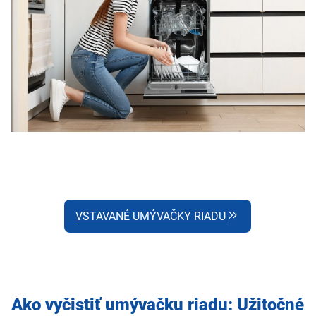
VSTAVANÉ UMÝVAČKY RIADU
Ako vyčistiť umývačku riadu: Užitočné