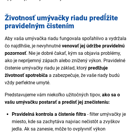
Životnosť umývačky riadu predĺžite
pravidelným čistením
Aby vaša umývačka riadu fungovala spoľahlivo a vydržala
čo najdlhšie, je nevyhnutné
venovať jej údržbe pravidelnú
pozornosť
. Nie je dobré čakať, kým sa objavia problémy,
ako je nepríjemný zápach alebo znížený výkon. Pravidelné
čistenie umývačky riadu je základ, ktorý
predlžuje
životnosť spotrebiča
a zabezpečuje, že vaše riady budú
vždy perfektne umyté.
Predstavujeme vám niekoľko užitočných tipov,
ako sa o
vašu umývačku postarať a predísť jej znečisteniu:
Pravidelná kontrola a čistenie filtra
- filter umývačky je
miesto, kde sa zachytáva najviac nečistôt a zvyškov
jedla. Ak sa zanesie, môže to ovplyvniť výkon