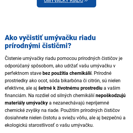
UMÝVAČKY RIADU
Ako vyčistiť umývačku riadu
prírodnými čističmi?
Čistenie umývačky riadu pomocou prírodných čističov je
odporúčaný spôsobom, ako udržať vašu umývačku v
perfektnom stave
bez použitia chemikálií
. Prírodné
prostriedky ako ocot, sóda bikarbóna či citrón, sú nielen
efektívne, ale aj
šetrné k životnému prostrediu
a vašim
financiám. Na rozdiel od silných chemikálií
nepoškodzujú
materiály umývačky
a nezanechávajú nepríjemné
chemické zvyšky na riade. Použitím prírodných čističov
dosiahnete nielen čistotu a sviežu vôňu, ale aj bezpečnú a
ekologickú starostlivosť o vašu umývačku.