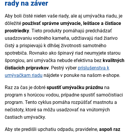
rady na záver
Aby boli čisté nielen vaše riady, ale aj umývačka riadu, je
dôležité
používať správne umývacie, leštiace a čistiace
prostriedky
. Tieto produkty pomáhajú predchádzať
usadzovaniu vodného kameňa, udržiavajú riad žiarivo
čistý a prispievajú k dlhšej životnosti samotného
spotrebiča. Rovnako ako špinavý riad neumyjete starou
špongiou, ani umývačka nebude efektívna bez
kvalitných
čistiacich prípravkov
. Pestrý výber
príslušenstva k
umývačkam riadu
nájdete v ponuke na našom e-shope.
Raz za čas je dobré
spustiť umývačku prázdnu
na
program s horúcou vodou, prípadne spustiť samočistiaci
program. Tento cyklus pomáha rozpúšťať mastnotu a
nečistoty, ktoré sa môžu usadzovať na vnútorných
častiach umývačky.
Aby ste predišli upchatiu odpadu, pravidelne,
aspoň raz