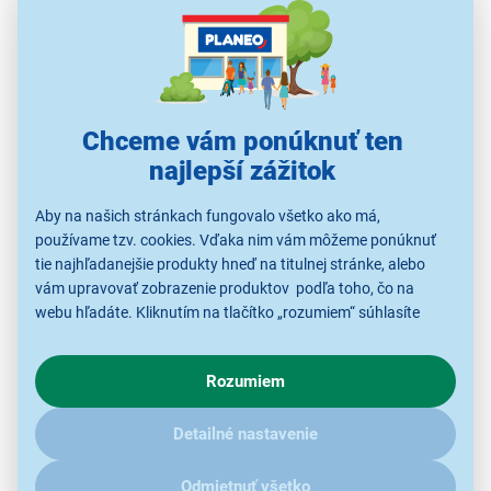
PRÍSLUŠENSTVO K UMÝVAČKÁM RIADU
Chceme vám ponúknuť ten
najlepší zážitok
Aby na našich stránkach fungovalo všetko ako má,
Čistenie umývačky samočistiacim
používame tzv. cookies. Vďaka nim vám môžeme ponúknuť
tie najhľadanejšie produkty hneď na titulnej stránke, alebo
programom
vám upravovať zobrazenie produktov podľa toho, čo na
webu hľadáte. Kliknutím na tlačítko „rozumiem“ súhlasíte
Väčšina
umývačiek riadu
v našej ponuke má vo výbave
s využívaním cookies pre analytické účely a predaním údajov
špeciálny samočistiaci program,
ktorý je navrhnutý na
o chovaní na webe pre zobrazovaní cielených reklám.
čistenie ťažko prístupných miest, ako sú rôzne rohy, škáry
Rozumiem
V prípade že vás zaujímajú detaily, ako u nás s cookies a
a vnútorné časti umývačky, kam sa pri bežnom čistení
ďalšími údaji pracujeme, kliknite
sem
.
nedostanete.
Detailné nastavenie
Tento program
využíva vysoké teploty na rozpúšťanie
Odmietnuť všetko