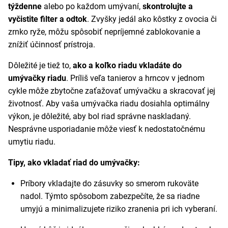
týždenne
alebo po každom umývaní,
skontrolujte a
vyčistite filter a odtok
. Zvyšky jedál ako kôstky z ovocia či
zrnko ryže, môžu spôsobiť nepríjemné zablokovanie a
znížiť účinnosť prístroja.
Dôležité je tiež to,
ako a koľko riadu vkladáte do
umývačky riadu
. Príliš veľa tanierov a hrncov v jednom
cykle môže zbytočne zaťažovať umývačku a skracovať jej
životnosť. Aby vaša umývačka riadu dosiahla optimálny
výkon, je dôležité, aby bol riad správne naskladaný.
Nesprávne usporiadanie môže viesť k nedostatočnému
umytiu riadu.
Tipy, ako vkladať riad do umývačky:
Príbory vkladajte do zásuvky so smerom rukoväte
nadol. Týmto spôsobom zabezpečíte, že sa riadne
umyjú a minimalizujete riziko zranenia pri ich vyberaní.