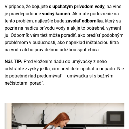
V prípade, že bojujete
s upchatým prívodom vody
, na vine
je pravdepodobne
vodný kameň
. Ak máte podozrenie na
tento problém, najlepšie bude
zavolať odborníka
, ktorý sa
pozrie na hadicu prívodu vody a ak je to potrebné, vymení
ju. Odborník vám tiež môže poradiť, ako predísť podobným
problémom v budúcnosti, ako napríklad inštaláciou filtra
na vodu alebo pravidelnou údržbou spotrebiča.
Náš TIP:
Pred vložením riadu do umývačky z neho
odstráňte zvyšky jedla, čím predídete upchatiu odpadu. Nie
je potrebné riad predumývať – umývačka si s bežnými
nečistotami poradí.