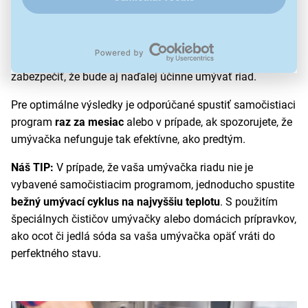
mastnoty a zvyškov jedál
a zároveň pomáha eliminovať
baktérie, ktoré sa môžu usádzať na filtroch, v odtokovom
systéme alebo na vnútorných povrchoch umývačky. Je to
ideálny spôsob,
ako udržať umývačku v kondícii
a
zabezpečiť, že bude aj naďalej účinne umývať riad.
Pre optimálne výsledky je odporúčané spustiť samočistiaci
program
raz za mesiac
alebo v prípade, ak spozorujete, že
umývačka nefunguje tak efektívne, ako predtým.
Náš TIP:
V prípade, že vaša umývačka riadu nie je
vybavené samočistiacim programom, jednoducho spustite
bežný umývací cyklus na najvyššiu teplotu
. S použitím
špeciálnych čističov umývačky alebo domácich prípravkov,
ako ocot či jedlá sóda sa vaša umývačka opäť vráti do
perfektného stavu.