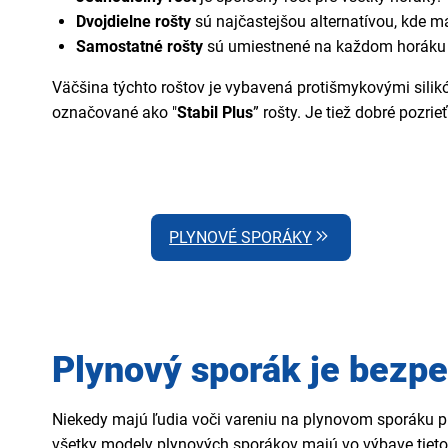
Dvojdielne rošty
sú najčastejšou alternatívou, kde má
Samostatné rošty
sú umiestnené na každom horáku pl
Väčšina týchto roštov je vybavená protišmykovými silikó
označované ako "
Stabil Plus
” rošty. Je tiež dobré pozr
PLYNOVÉ SPORÁKY
Plynový sporák je bezp
Niekedy majú ľudia voči vareniu na plynovom sporáku
všetky modely plynových sporákov majú vo výbave tieto