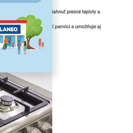
on.
máčok, kde je dôležité dosiahnuť presné teploty a
e praženie pokrmov vo WOK panvici a umožňuje aj