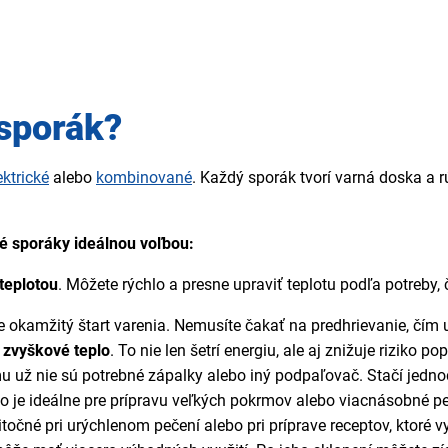
 sporák?
ektrické
alebo
kombinované
. Každý sporák tvorí varná doska a 
é sporáky ideálnou voľbou:
teplotou
. Môžete rýchlo a presne upraviť teplotu podľa potreby, č
 okamžitý štart varenia. Nemusíte čakať na predhrievanie, čím 
 zvyškové teplo
. To nie len šetrí energiu, ale aj znižuje rizik
u už nie sú potrebné zápalky alebo iný podpaľovač. Stačí jedno
čo je ideálne pre prípravu veľkých pokrmov alebo viacnásobné p
žitočné pri urýchlenom pečení alebo pri príprave receptov, ktoré 