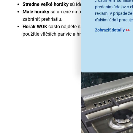
„rozumiem“ súhlasíte
Stredne veľké horáky
sú ideálnou voľbou ak potrebuj
predaním údajov o c
Malé horáky
sú určené na pomalý ohrev a varenie. Vy
reklám. V prípade že 
zabrániť prehriatiu.
ďalšími údaji pracuje
Horák WOK
často nájdete na varných doskách s piat
Zobraziť detaily
>>
použitie väčších panvíc a hrncov. Tým dosiahnete r