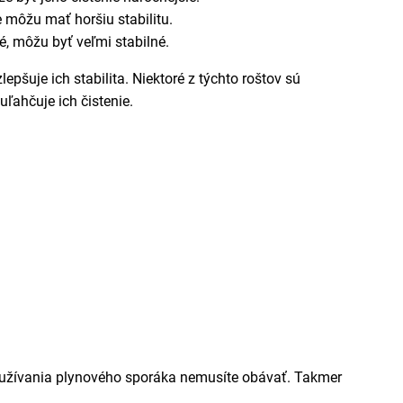
e môžu mať horšiu stabilitu.
, môžu byť veľmi stabilné.
šuje ich stabilita. Niektoré z týchto roštov sú
ľahčuje ich čistenie.
užívania plynového sporáka nemusíte obávať. Takmer