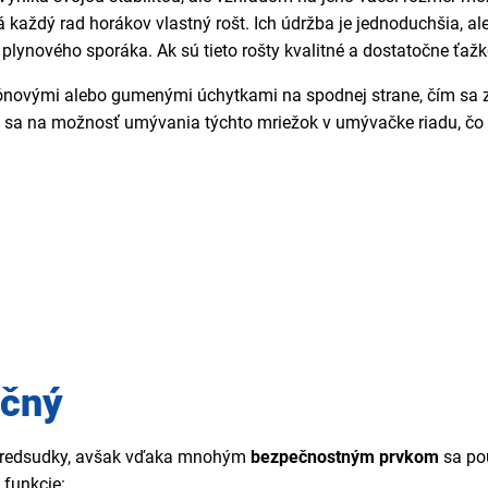
 každý rad horákov vlastný rošt. Ich údržba je jednoduchšia, al
ynového sporáka. Ak sú tieto rošty kvalitné a dostatočne ťažké
novými alebo gumenými úchytkami na spodnej strane, čím sa zlep
ieť sa na možnosť umývania týchto mriežok v umývačke riadu, čo u
ečný
 predsudky, avšak vďaka mnohým
bezpečnostným prvkom
sa po
 funkcie: