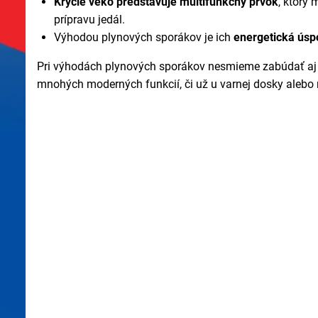
Krycie veko predstavuje multifunkčný prvok
, ktorý
prípravu jedál.
Výhodou plynových sporákov je ich
energetická úsp
Pri výhodách plynových sporákov nesmieme zabúdať aj n
mnohých moderných funkcií, či už u varnej dosky alebo r