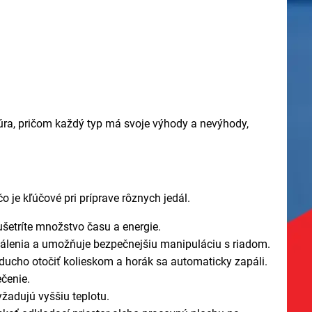
rúra, pričom každý typ má svoje výhody a nevýhody,
o je kľúčové pri príprave rôznych jedál.
ušetríte množstvo času a energie.
o popálenia a umožňuje bezpečnejšiu manipuláciu s riadom.
ducho otočiť kolieskom a horák sa automaticky zapáli.
ečenie.
vyžadujú vyššiu teplotu.