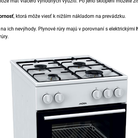
 môže mať viacero výhodných využití. Po jeho sklopení môžete zí
ornosť
, ktorá môže viesť k nižším nákladom na prevádzku.
a ich nevýhody. Plynové rúry majú v porovnaní s elektrickými
úry.