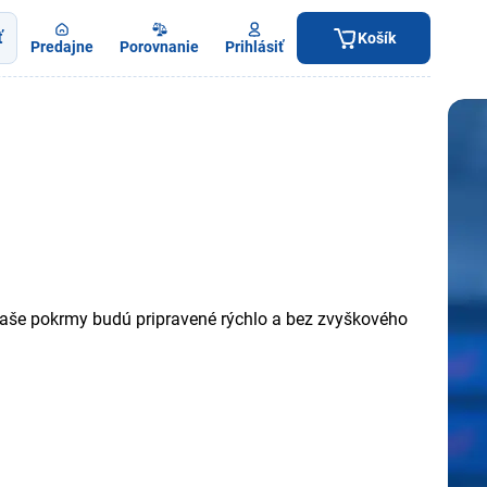
ť
Košík
Predajne
Porovnanie
Prihlásiť
e vaše pokrmy budú pripravené rýchlo a bez zvyškového