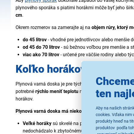
Aby
plynový sporák
dokonale zapadol do vašej kuchyne, 
plynového sporáka s piatimi horákmi môže byť jeho šír
cm
.
Okrem rozmerov sa zamerajte aj na
objem rúry, ktorý m
do 45 litrov
- vhodné pre jednotlivcov alebo menšie d
od 45 do 70 litrov
- sú bežnou voľbou pre menšie a str
viac ako 70 litrov
- určené pre väčšie rodiny alebo tý
Koľko horákov má plyno
Chceme
Plynová varná doska je pre tých, ktorí si cenia rýchlosť,
ten najl
potrebné
rýchlo meniť teplotu
na dosiahnutie dokonalýc
horákov.
Aby na našich strán
Plynová varná doska má niekoľko typov horákov:
cookies. Vďaka nim 
produkty hneď na tit
Veľké horáky
sú skvelé na prípravu väčšieho množstv
produktov podľa toho
nedochádzalo k zbytočnému úniku tepla po stranách