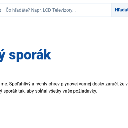
Hľada
ý sporák
jme. Spoľahlivý a rýchly ohrev plynovej varnej dosky zaručí, ž
 sporák tak, aby spĺňal všetky vaše požiadavky.