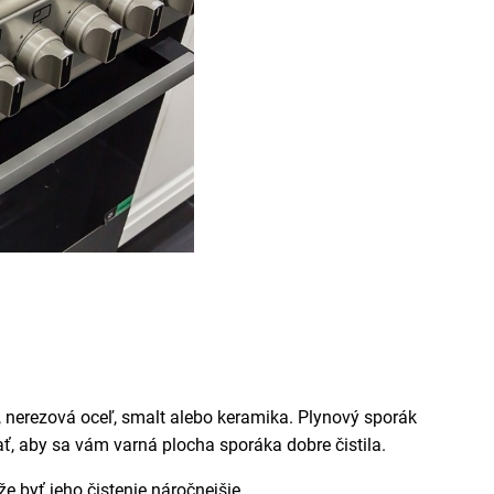
n, nerezová oceľ, smalt alebo keramika. Plynový sporák
ať, aby sa vám varná plocha sporáka dobre čistila.
e byť jeho čistenie náročnejšie.