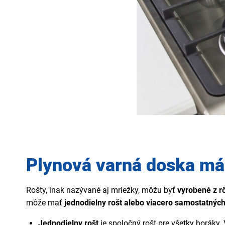
Plynová varná doska má 
Rošty, inak nazývané aj mriežky, môžu byť
vyrobené z r
môže mať
jednodielny rošt alebo viacero samostatnýc
Jednodielny rošt
je spoločný rošt pre všetky horáky.