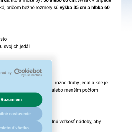
šírka
, ktorá môže byť
50 alebo 60 cm
. Avšak v prípade
aká, pričom bežné rozmery sú
výška 85 cm a hĺbka 60
asto
u svojich jedál
e, kde sa často pripravujú rôzne druhy jedál a kde je
né sú aj modely s väčším alebo menším počtom
Rozumiem
ilné nastavenie
e však dôležité zvoliť vhodnú veľkosť nádoby, aby
mietnuť všetko