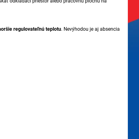
skať odkladací priestor alebo pracovnú plochu na
horšie regulovateľnú teplotu
. Nevýhodou je aj absencia