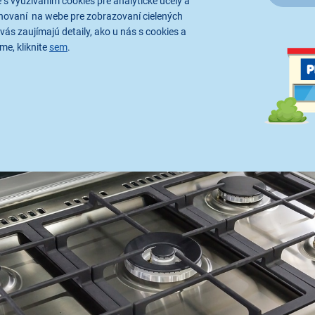
 s využívaním cookies pre analytické účely a
ete dosiahnuť rýchle zmeny teploty pri varení a dostatočný výk
hovaní na webe pre zobrazovaní cielených
užijete ich pri varení ryže, roztápaní čokolády alebo príprave o
vás zaujímajú detaily, ako u nás s cookies a
me, kliknite
sem
.
imi horákmi a býva umiestnený uprostred. Je ideálny na rýchl
ovnomernejší ohrev dna nádob.