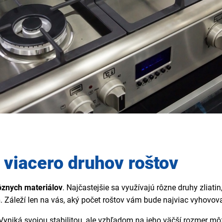
viacero druhov roštov
ôznych materiálov
. Najčastejšie sa využívajú rôzne druhy zliati
h
. Záleží len na vás, aký počet roštov vám bude najviac vyhovov
 Vyniká svojou stabilitou, ale vzhľadom na jeho väčší rozmer môž