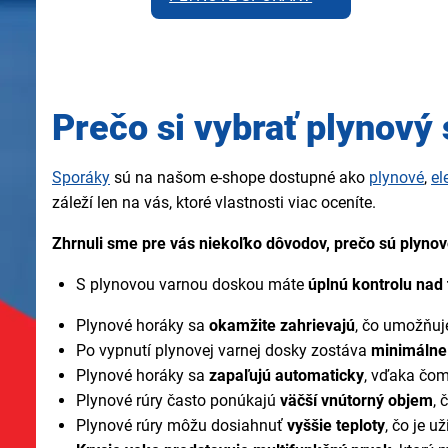
Prečo si vybrať plynový
Sporáky
sú na našom e-shope dostupné ako
plynové
,
el
záleží len na vás, ktoré vlastnosti viac oceníte.
Zhrnuli sme pre vás niekoľko dôvodov, prečo sú plynov
S plynovou varnou doskou máte
úplnú kontrolu nad 
Plynové horáky sa
okamžite zahrievajú
, čo umožňuje
Po vypnutí plynovej varnej dosky zostáva
minimálne
Plynové horáky sa
zapaľujú automaticky
, vďaka čom
Plynové rúry často ponúkajú
väčší vnútorný objem
, 
Plynové rúry môžu dosiahnuť
vyššie teploty
, čo je u