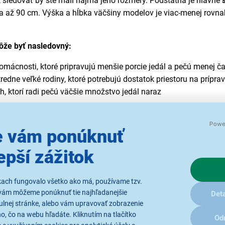
sledovať by ste mali najmä jeho rozmery. Podstatná je hlavne
ka až 90 cm. Výška a hĺbka väčšiny modelov je viac-menej rovn
ôže byť nasledovný:
omácnosti, ktoré pripravujú menšie porcie jedál a pečú menej č
edne veľké rodiny, ktoré potrebujú dostatok priestoru na príprav
ch, ktorí radi pečú väčšie množstvo jedál naraz
vá varná doska?
 vám ponúknuť
 presnosť a
jednoduchosť varenia
. Je ideálnou voľbou pre kuchyn
epší zážitok
h výsledkov. Zvyčajne má varná doska
4 horáky
, avšak dostup
kach fungovalo všetko ako má, používame tzv.
vám môžeme ponúknuť tie najhľadanejšie
Deta
ulnej stránke, alebo vám upravovať zobrazenie
a jedla, ako sú cestoviny, zemiaky alebo jedlá pre viac osôb. J
, čo na webu hľadáte. Kliknutím na tlačítko
Od
.