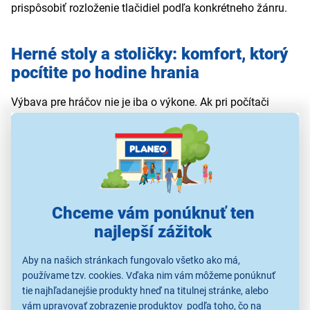
prispôsobiť rozloženie tlačidiel podľa konkrétneho žánru.
Herné stoly a stoličky: komfort, ktorý
pocítite po hodine hrania
Výbava pre hráčov nie je iba o výkone. Ak pri počítači
trávite viac času, oplatí sa myslieť aj na správny posed,
dostatok miesta a poriadok v kábloch. Herný stôl a
stolička dokážu výrazne ovplyvniť nielen pohodlie, ale aj
sústredenie pri hraní.
Chceme vám ponúknuť ten
Ergonómia nie je detail
najlepší zážitok
Ak sedíte zle, herný zážitok sa môže rýchlo zmeniť na
Aby na našich stránkach fungovalo všetko ako má,
bolesť chrbta, krku alebo zápästia. Práve preto majú
herné
používame tzv. cookies. Vďaka nim vám môžeme ponúknuť
stoličky
v setupoch svoje miesto. Dobrý model by mal
tie najhľadanejšie produkty hneď na titulnej stránke, alebo
ponúkať
nastaviteľnú výšku, oporu chrbta, opierku hlavy,
vám upravovať zobrazenie produktov podľa toho, čo na