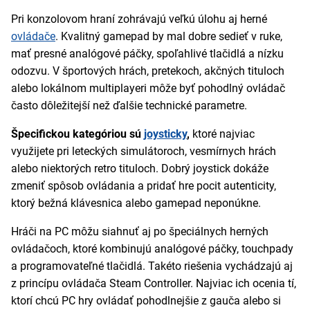
Pri konzolovom hraní zohrávajú veľkú úlohu aj herné
ovládače
. Kvalitný gamepad by mal dobre sedieť v ruke,
mať presné analógové páčky, spoľahlivé tlačidlá a nízku
odozvu. V športových hrách, pretekoch, akčných tituloch
alebo lokálnom multiplayeri môže byť pohodlný ovládač
často dôležitejší než ďalšie technické parametre.
Špecifickou kategóriou sú
joysticky
,
ktoré najviac
využijete pri leteckých simulátoroch, vesmírnych hrách
alebo niektorých retro tituloch. Dobrý joystick dokáže
zmeniť spôsob ovládania a pridať hre pocit autenticity,
ktorý bežná klávesnica alebo gamepad neponúkne.
Hráči na PC môžu siahnuť aj po špeciálnych herných
ovládačoch, ktoré kombinujú analógové páčky, touchpady
a programovateľné tlačidlá. Takéto riešenia vychádzajú aj
z princípu ovládača Steam Controller. Najviac ich ocenia tí,
ktorí chcú PC hry ovládať pohodlnejšie z gauča alebo si