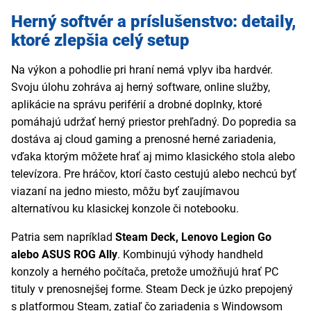
Herný softvér a príslušenstvo: detaily,
ktoré zlepšia celý setup
Na výkon a pohodlie pri hraní nemá vplyv iba hardvér.
Svoju úlohu zohráva aj herný software, online služby,
aplikácie na správu periférií a drobné doplnky, ktoré
pomáhajú udržať herný priestor prehľadný. Do popredia sa
dostáva aj cloud gaming a prenosné herné zariadenia,
vďaka ktorým môžete hrať aj mimo klasického stola alebo
televízora. Pre hráčov, ktorí často cestujú alebo nechcú byť
viazaní na jedno miesto, môžu byť zaujímavou
alternatívou ku klasickej konzole či notebooku.
Patria sem napríklad
Steam Deck, Lenovo Legion Go
alebo ASUS ROG Ally
. Kombinujú výhody handheld
konzoly a herného počítača, pretože umožňujú hrať PC
tituly v prenosnejšej forme. Steam Deck je úzko prepojený
s platformou Steam, zatiaľ čo zariadenia s Windowsom