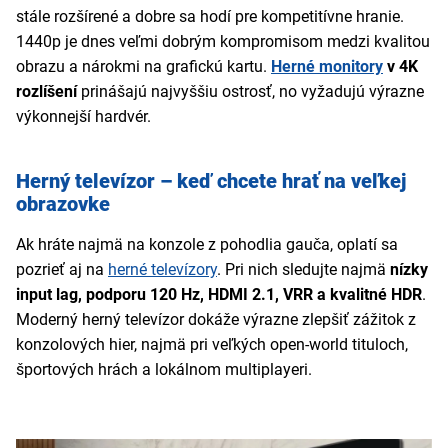
stále rozšírené a dobre sa hodí pre kompetitívne hranie.
1440p je dnes veľmi dobrým kompromisom medzi kvalitou
obrazu a nárokmi na grafickú kartu.
Herné monitory
v 4K
rozlíšení
prinášajú najvyššiu ostrosť, no vyžadujú výrazne
výkonnejší hardvér.
Herný televízor – keď chcete hrať na veľkej
obrazovke
Ak hráte najmä na konzole z pohodlia gauča, oplatí sa
pozrieť aj na
herné televízory
. Pri nich sledujte najmä
nízky
input lag, podporu 120 Hz, HDMI 2.1, VRR a kvalitné HDR
.
Moderný herný televízor dokáže výrazne zlepšiť zážitok z
konzolových hier, najmä pri veľkých open-world tituloch,
športových hrách a lokálnom multiplayeri.