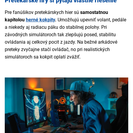
Pretekárske hry si pýtajú vlastné riešenie
Pre fanúšikov pretekárskych hier sú
samostatnou
kapitolou
herné kokpity
.
Umožňujú upevniť volant, pedále
a niekedy aj radiacu páku do stabilnej polohy. Pri
závodných simulátoroch tak zlepšujú posed, stabilitu
ovládania aj celkový pocit z jazdy. Na bežné arkádové
preteky zvyčajne stačí ovládač, no pri realistických
simulátoroch sa kokpit oplatí zvážiť.