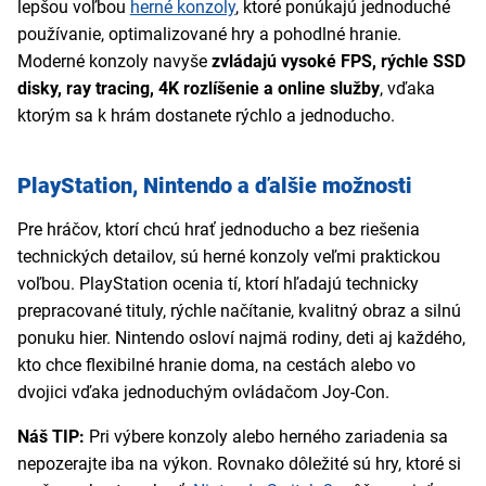
lepšou voľbou
herné konzoly
, ktoré ponúkajú jednoduché
používanie, optimalizované hry a pohodlné hranie.
Moderné konzoly navyše
zvládajú vysoké FPS, rýchle SSD
disky, ray tracing, 4K rozlíšenie a online služby
, vďaka
ktorým sa k hrám dostanete rýchlo a jednoducho.
PlayStation, Nintendo a ďalšie možnosti
Pre hráčov, ktorí chcú hrať jednoducho a bez riešenia
technických detailov, sú herné konzoly veľmi praktickou
voľbou. PlayStation ocenia tí, ktorí hľadajú technicky
prepracované tituly, rýchle načítanie, kvalitný obraz a silnú
ponuku hier. Nintendo osloví najmä rodiny, deti aj každého,
kto chce flexibilné hranie doma, na cestách alebo vo
dvojici vďaka jednoduchým ovládačom Joy-Con.
Náš TIP:
Pri výbere konzoly alebo herného zariadenia sa
nepozerajte iba na výkon. Rovnako dôležité sú hry, ktoré si