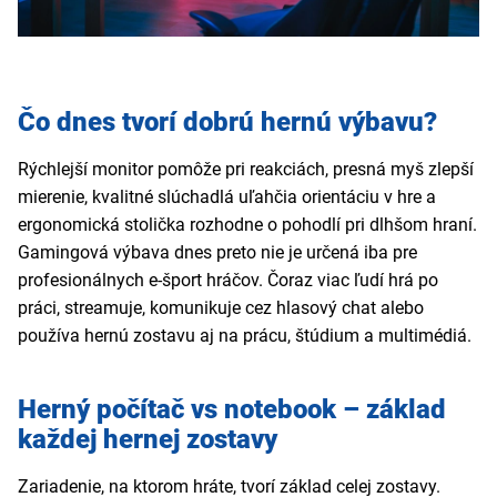
Čo dnes tvorí dobrú hernú výbavu?
Rýchlejší monitor pomôže pri reakciách, presná myš zlepší
mierenie, kvalitné slúchadlá uľahčia orientáciu v hre a
ergonomická stolička rozhodne o pohodlí pri dlhšom hraní.
Gamingová výbava dnes preto nie je určená iba pre
profesionálnych e-šport hráčov. Čoraz viac ľudí hrá po
práci, streamuje, komunikuje cez hlasový chat alebo
používa hernú zostavu aj na prácu, štúdium a multimédiá.
Herný počítač vs notebook – základ
každej hernej zostavy
Zariadenie, na ktorom hráte, tvorí základ celej zostavy.