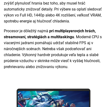
zvýšiť plynulosť hrania bez toho, aby musel hráč
automaticky znižovať detaily. Pri výbere sa oplatí sledovať
výkon vo Full HD, 1440p alebo 4K rozlíšení, veľkosť VRAM,
spotrebu energie aj hlučnosť chladenia.
Procesor je dôležitý najmä
pri multiplayerových hrách,
streamovaní, stratégiách a multitaskingu
. Moderné CPU s
viacerými jadrami pomáhajú udržať stabilné FPS aj v
náročnejších scénach. Netreba však podceňovať ani
chladenie. Výkonný hardvér produkuje veľa tepla a slabé
prúdenie vzduchu v skrinke môže viesť k vyššej hlučnosti,
prehrievaniu alebo znižovaniu výkonu.