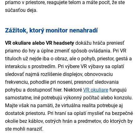
priamo v priestore, reagujete telom a máte pocit, že ste
súčasťou deja.
Zážitok, ktorý monitor nenahradí
VR okuliare alebo VR headsety
dokážu hráča preniesť
priamo do hry a úplne zmeniť spôsob ovládania. Pri VR
tituloch už nejde iba o obraz, ale o pohyb, priestor, gestá a
interakciu s prostredím. Pri výbere VR výbavy sa oplatí
sledovať najmä rozlíšenie displejov, obnovovaciu
frekvenciu, pohodlie pri nosení, presnosť sledovania
pohybu a dostupnosť hier. Niektoré
VR okuliare
fungujú
samostatne, iné potrebujú výkonný počítač alebo konzolu.
Majte však na pamäti, že virtuálna realita potrebuje aj
dostatok priestoru. Pri hraní sa oplatí myslieť na bezpečné
okolie bez káblov, ostrých hrán a predmetov, do ktorých by
ste mohli naraziť.