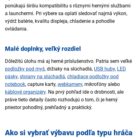
ponúkajú širšiu kompatibilitu s rôznymi hernými službami
a launchermi. Pri výbere sa oplatí sledovať najmä výkon,
výdrž batérie, kvalitu displeja, chladenie a pohodlie
ovládania.
Malé doplnky, veľký rozdiel
Dôležitú úlohu má aj herné príslušenstvo. Patria sem veľké
podložky pod myš
, držiaky na slúchadlá,
USB huby
,
LED
pásky
,
stojany na slúchadlá
,
chladiace podložky pod
notebook
, capture karty,
webkamery
, mikrofóny alebo
káblové organizéry
. Na prvý pohľad ide o drobnosti, ale
práve tieto detaily často rozhodujú o tom, či je herný
priestor pohodlný, prehľadný a praktický.
Ako si vybrať výbavu podľa typu hráča