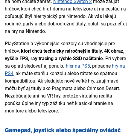
na ňom chcete zahrať.
Nintendo Switch 2
môže zaujať
hráčov, ktorí chcú hrať doma na televízore aj na cestách a
obľubujú štýl hier typický pre Nintendo. Ak vás lákajú
rodinné, párty alebo dobrodružné tituly, oplatí sa pozrieť aj
na hry na Nintendo.
PlayStation a výkonnejšie konzoly sú vhodnejšie pre
hráčov,
ktorí chcú technicky náročnejšie tituly, 4K obraz,
vyššie FPS, ray tracing a rýchle SSD načítanie
. Pri výbere
sa oplatí sledovať aj ponuku
hier na PS5
, prípadne
hry na
PS4
, ak máte staršiu konzolu alebo rátate so spätnou
kompatibilitou. Ak sledujete nové veľké hry, zaujímavé
môžu byť aj tituly ako Pragmata alebo Crimson Desert.
Nezabúdajte ani na VR hry, pretože virtuálna realita
ponúka úplne iný typ zážitku než klasické hranie na
monitore alebo televízore.
Gamepad, joystick alebo špeciálny ovládač