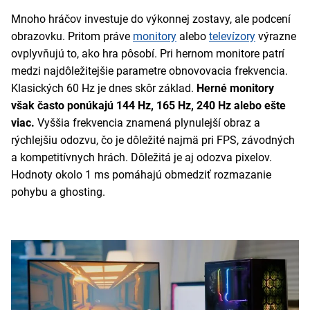
Mnoho hráčov investuje do výkonnej zostavy, ale podcení
obrazovku. Pritom práve
monitory
alebo
televízory
výrazne
ovplyvňujú to, ako hra pôsobí. Pri hernom monitore patrí
medzi najdôležitejšie parametre obnovovacia frekvencia.
Klasických 60 Hz je dnes skôr základ.
Herné monitory
však často ponúkajú 144 Hz, 165 Hz, 240 Hz alebo ešte
viac.
Vyššia frekvencia znamená plynulejší obraz a
rýchlejšiu odozvu, čo je dôležité najmä pri FPS, závodných
a kompetitívnych hrách. Dôležitá je aj odozva pixelov.
Hodnoty okolo 1 ms pomáhajú obmedziť rozmazanie
pohybu a ghosting.