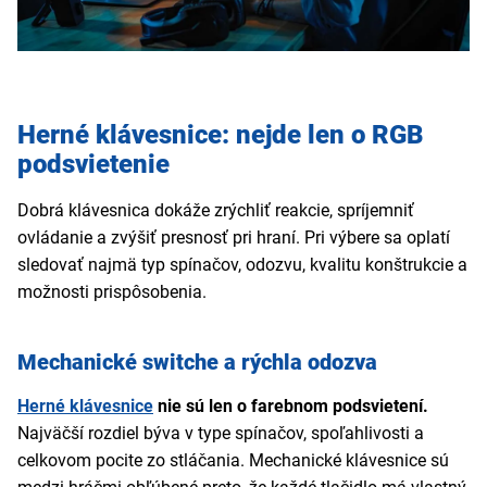
Herné klávesnice: nejde len o RGB
podsvietenie
Dobrá klávesnica dokáže zrýchliť reakcie, spríjemniť
ovládanie a zvýšiť presnosť pri hraní. Pri výbere sa oplatí
sledovať najmä typ spínačov, odozvu, kvalitu konštrukcie a
možnosti prispôsobenia.
Mechanické switche a rýchla odozva
Herné klávesnice
nie sú len o farebnom podsvietení.
Najväčší rozdiel býva v type spínačov, spoľahlivosti a
celkovom pocite zo stláčania. Mechanické klávesnice sú