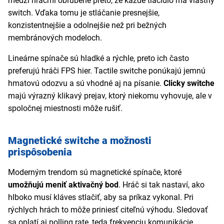
medzi hráčmi obľúbené preto, že každé tlačidlo má vlastný
switch. Vďaka tomu je stláčanie presnejšie,
konzistentnejšie a odolnejšie než pri bežných
membránových modeloch.
Lineárne spínače sú hladké a rýchle, preto ich často
preferujú hráči FPS hier. Tactile switche ponúkajú jemnú
hmatovú odozvu a sú vhodné aj na písanie.
Clicky switche
majú výrazný klikavý prejav, ktorý niekomu vyhovuje, ale v
spoločnej miestnosti môže rušiť.
Magnetické switche a možnosti
prispôsobenia
Moderným trendom sú magnetické spínače, ktoré
umožňujú meniť aktivačný bod
. Hráč si tak nastaví, ako
hlboko musí kláves stlačiť, aby sa príkaz vykonal. Pri
rýchlych hrách to môže priniesť citeľnú výhodu. Sledovať
sa oplatí aj polling rate, teda frekvenciu komunikácie