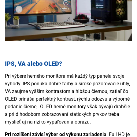
IPS, VA alebo OLED?
Pri výbere herného monitora má každý typ panela svoje
výhody. IPS ponúka dobré farby a široké pozorovacie uhly,
VA zaujme vyšším kontrastom a hlbšou čiernou, zatiaľ čo
OLED prináša perfektný kontrast, rýchlu odozvu a výborné
podanie čiernej. OLED herné monitory však bývajú drahšie
a pri dlhodobom zobrazovaní statických prvkov treba
myslieť aj na riziko vypaľovania obrazu.
Pri rozlíšení závisí výber od výkonu zariadenia
. Full HD je