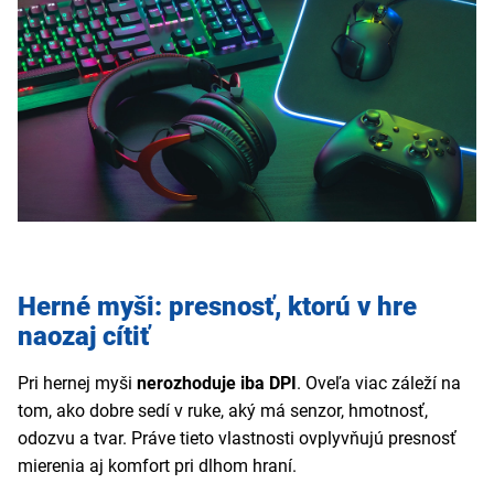
Herné myši: presnosť, ktorú v hre
naozaj cítiť
Pri hernej myši
nerozhoduje iba DPI
. Oveľa viac záleží na
tom, ako dobre sedí v ruke, aký má senzor, hmotnosť,
odozvu a tvar. Práve tieto vlastnosti ovplyvňujú presnosť
mierenia aj komfort pri dlhom hraní.