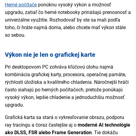
Herné počítače
ponúknu vysoký výkon a možnosť
upgradu, zatiaľ čo herné notebooky prinášajú prenosnosť a
univerzálne využitie. Rozhodovať by ste sa mali podľa
toho, či hráte najmä doma, alebo chcete mať výkon stále
so sebou.
Výkon nie je len o grafickej karte
Pri desktopovom PC zohráva kľúčovú úlohu najmä
kombinácia grafickej karty, procesora, operačnej pamäte,
rýchlosti úložiska a kvalitného chladenia. Náročnejší hráči
často siahajú po herných počítačoch, pretože ponúkajú
vysoký výkon, lepšie chladenie a jednoduchšiu možnosť
upgradu.
Grafická karta sa stará o vykresľovanie obrazu, podporu
ray tracingu a čoraz častejšie aj o
moderné AI technológie
ako DLSS, FSR alebo Frame Generation
. Tie dokážu