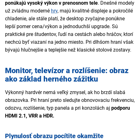
ponúkajú vysoký výkon v prenosnom tele
. Dnešné modely
už zvládnu moderné
hry
, majú kvalitné displeje a pokročilé
chladenie, ale stále platí, že desktop zvyčajne ponúkne
lepší pomer cena/výkon a jednoduchší upgrade. Sú
praktické pre študentov, ľudí na cestách alebo hráčov, ktorí
nechcú byť viazaní na jedno miesto. Pri dlhšom hraní však
bývajú hlučnejšie a teplejšie než klasické stolové zostavy.
Monitor, televízor a rozlíšenie: obraz
ako základ herného zážitku
Výkonný hardvér nemá veľký zmysel, ak ho brzdí slabá
obrazovka. Pri hraní preto sledujte obnovovaciu frekvenciu,
odozvu, rozlíšenie, typ panela a pri konzolách aj
podporu
HDMI 2.1, VRR a HDR.
Plynulosť obrazu pocítite okamžite