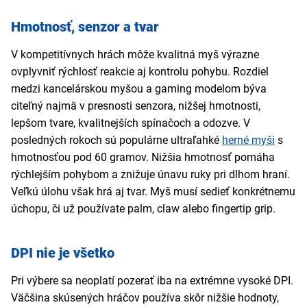
Hmotnosť, senzor a tvar
V kompetitívnych hrách môže kvalitná myš výrazne
ovplyvniť rýchlosť reakcie aj kontrolu pohybu. Rozdiel
medzi kancelárskou myšou a gaming modelom býva
citeľný najmä v presnosti senzora, nižšej hmotnosti,
lepšom tvare, kvalitnejších spínačoch a odozve. V
posledných rokoch sú populárne ultraľahké
herné myši
s
hmotnosťou pod 60 gramov. Nižšia hmotnosť pomáha
rýchlejším pohybom a znižuje únavu ruky pri dlhom hraní.
Veľkú úlohu však hrá aj tvar. Myš musí sedieť konkrétnemu
úchopu, či už používate palm, claw alebo fingertip grip.
DPI nie je všetko
Pri výbere sa neoplatí pozerať iba na extrémne vysoké DPI.
Väčšina skúsených hráčov používa skôr nižšie hodnoty,