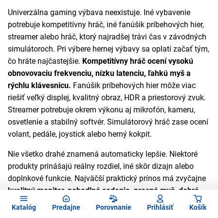
Univerzálna gaming výbava neexistuje. Iné vybavenie
potrebuje kompetitívny hráč, iné fanúšik príbehových hier,
streamer alebo hráč, ktorý najradšej trávi čas v závodných
simulátoroch. Pri výbere hernej výbavy sa oplatí začať tým,
čo hráte najčastejšie.
Kompetitívny hráč ocení vysokú
obnovovaciu frekvenciu, nízku latenciu, ľahkú myš a
rýchlu klávesnicu.
Fanúšik príbehových hier môže viac
riešiť veľký displej, kvalitný obraz, HDR a priestorový zvuk.
Streamer potrebuje okrem výkonu aj mikrofón, kameru,
osvetlenie a stabilný softvér. Simulátorový hráč zase ocení
volant, pedále, joystick alebo herný kokpit.
Nie všetko drahé znamená automaticky lepšie. Niektoré
produkty prinášajú reálny rozdiel, iné skôr dizajn alebo
doplnkové funkcie. Najväčší praktický prínos má zvyčajne
kvalitný monitor, pohodlné sedenie, presná myš, dobrá
klávesnica a slúchadlá s čistým zvukom
. Práve tieto veci
Katalóg
Predajne
Porovnanie
Prihlásiť
Košík
používate neustále a ich kvalitu pocítite pri každej hre.