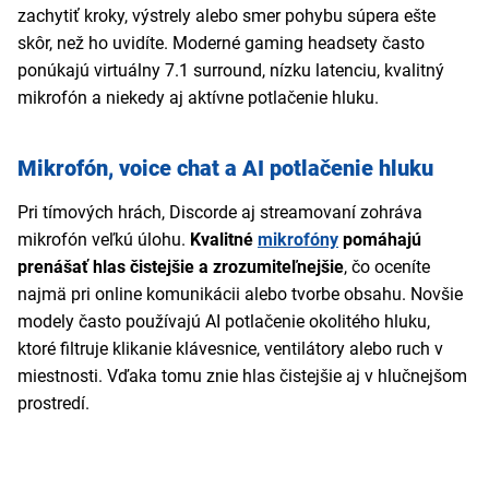
zachytiť kroky, výstrely alebo smer pohybu súpera ešte
skôr, než ho uvidíte. Moderné gaming headsety často
ponúkajú virtuálny 7.1 surround, nízku latenciu, kvalitný
mikrofón a niekedy aj aktívne potlačenie hluku.
Mikrofón, voice chat a AI potlačenie hluku
Pri tímových hrách, Discorde aj streamovaní zohráva
mikrofón veľkú úlohu.
Kvalitné
mikrofóny
pomáhajú
prenášať hlas čistejšie a zrozumiteľnejšie
, čo oceníte
najmä pri online komunikácii alebo tvorbe obsahu. Novšie
modely často používajú AI potlačenie okolitého hluku,
ktoré filtruje klikanie klávesnice, ventilátory alebo ruch v
miestnosti. Vďaka tomu znie hlas čistejšie aj v hlučnejšom
prostredí.