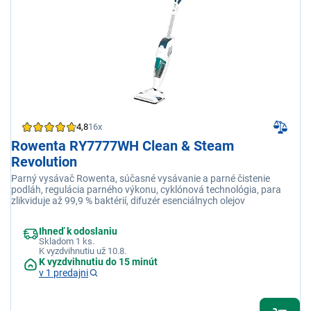
4,8
16x
Rowenta RY7777WH Clean & Steam
Revolution
Parný vysávač Rowenta, súčasné vysávanie a parné čistenie
podláh, regulácia parného výkonu, cyklónová technológia, para
zlikviduje až 99,9 % baktérií, difuzér esenciálnych olejov
Ihneď k odoslaniu
Skladom 1 ks.
K vyzdvihnutiu už 10.8.
K vyzdvihnutiu do 15 minút
v 1 predajni