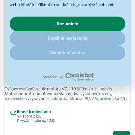
webu hľadáte. Kliknutím na tlačítko „rozumiem“ súhlasíte
408,90 €
s využívaním cookies pre analytické účely a predaním údajov
o chovaní na webe pre zobrazovaní cielených reklám.
Rozumiem
V prípade že vás zaujímajú detaily, ako u nás s cookies a
ďalšími údaji pracujeme, kliknite
sem
.
Detailné nastavenie
Odmietnuť všetko
Dyson V7 Advanced
Tyčový vysávač, sanie motora V7, 110 000 ot/min, hubica
Motorbar proti namotávaniu vlasov, dva výkonové režimy,
hygienické vysypávanie, pokročilá filtrácia 99,97 %, prevádzka 40
min, objem 0,54 l, hmotnosť 2,3 kg.
Ihneď k odoslaniu
Skladom 2 ks.
K vyzdvihnutiu už 10.8.