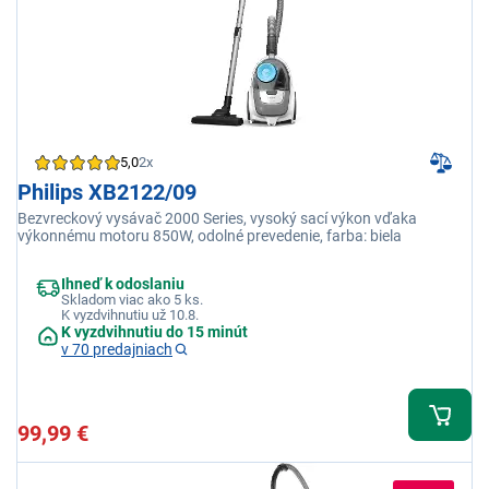
5,0
2x
Philips XB2122/09
Bezvreckový vysávač 2000 Series, vysoký sací výkon vďaka
výkonnému motoru 850W, odolné prevedenie, farba: biela
Ihneď k odoslaniu
Skladom viac ako 5 ks.
K vyzdvihnutiu už 10.8.
K vyzdvihnutiu do 15 minút
v 70 predajniach
99,99 €