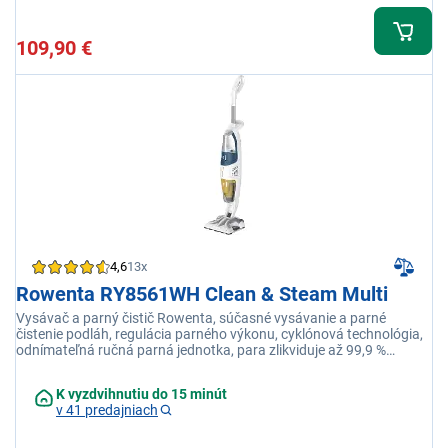
109,90 €
4,6
13x
Rowenta RY8561WH Clean & Steam Multi
Vysávač a parný čistič Rowenta, súčasné vysávanie a parné
čistenie podláh, regulácia parného výkonu, cyklónová technológia,
odnímateľná ručná parná jednotka, para zlikviduje až 99,9 %
baktérií, široké príslušenstvo
K vyzdvihnutiu do 15 minút
v 41 predajniach