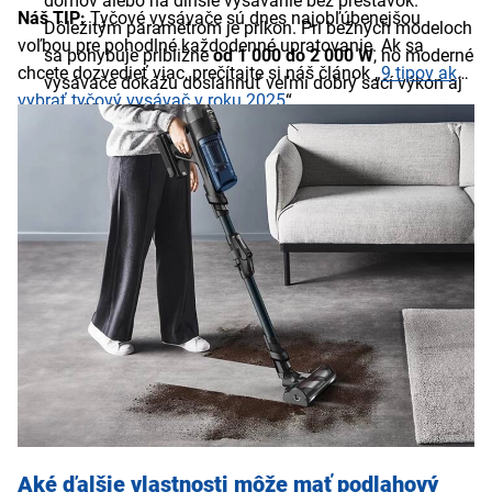
domov alebo na dlhšie vysávanie bez prestávok.
Náš TIP:
Tyčové vysávače sú dnes najobľúbenejšou
Dôležitým parametrom je príkon. Pri bežných modeloch
voľbou pre pohodlné každodenné upratovanie. Ak sa
sa pohybuje približne
od 1 000 do 2 000 W
, no moderné
chcete dozvedieť viac, prečítajte si náš článok „
9 tipov ako
vysávače dokážu dosiahnuť veľmi dobrý sací výkon aj
vybrať tyčový vysávač v roku 2025
“.
pri nižšej spotrebe energie.
Akumulátorové podlahové vysávače
– fungujú bez
kábla a poskytujú maximálnu voľnosť pohybu.
Najčastejšie ide o tyčové vysávače, ktoré sú ľahké,
skladné a vždy pripravené na rýchle upratovanie. Výdrž
batérie sa zvyčajne pohybuje
od 20 do 60 minút
podľa
zvoleného výkonového režimu. Pri bežnom používaní to
postačuje na upratanie celého bytu. Doba nabíjania
býva približne
3 až 5 hodín
(pri prémiových modeloch
aj menej).
Aké ďalšie vlastnosti môže mať podlahový