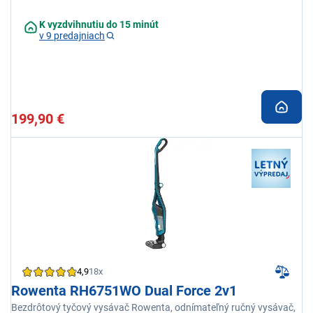
K vyzdvihnutiu do 15 minút
v 9 predajniach
199,90 €
4,9
18x
Rowenta RH6751WO Dual Force 2v1
Bezdrôtový tyčový vysávač Rowenta, odnímateľný ručný vysávač,