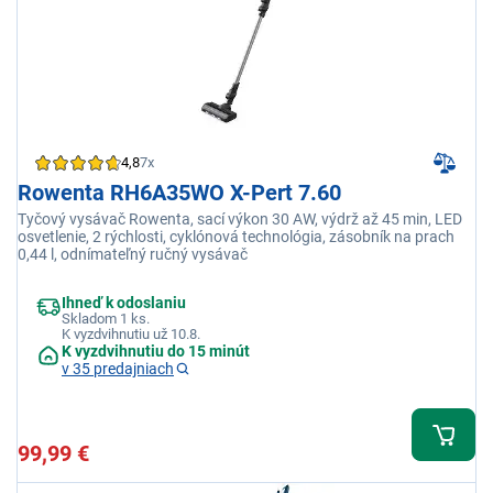
4,8
7x
Rowenta RH6A35WO X-Pert 7.60
Tyčový vysávač Rowenta, sací výkon 30 AW, výdrž až 45 min, LED
osvetlenie, 2 rýchlosti, cyklónová technológia, zásobník na prach
0,44 l, odnímateľný ručný vysávač
Ihneď k odoslaniu
Skladom 1 ks.
K vyzdvihnutiu už 10.8.
K vyzdvihnutiu do 15 minút
v 35 predajniach
99,99 €