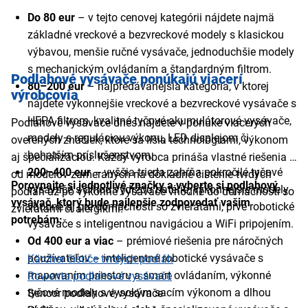
Do 80 eur
– v tejto cenovej kategórii nájdete najmä
základné vreckové a bezvreckové modely s klasickou
výbavou, menšie ručné vysávače, jednoduchšie modely
s mechanickým ovládaním a štandardným filtrom.
Podlahové vysávače ponúkajú viacerí
80–200 eur
– najpredávanejšia kategória, v ktorej
výrobcovia
nájdete výkonnejšie vreckové a bezvreckové vysávače s
HEPA filtrom, kvalitné tyčové akumulátorové vysávače,
Podlahové vysávače dnes nájdete v ponuke viacerých
modely s reguláciou výkonu, LED displejom či
overených značiek, ktoré sa líšia technológiami, výkonom
bohatším príslušenstvom.
aj špecializáciou. Každý výrobca prináša vlastné riešenia –
200–400 eur
– vyššia trieda zahŕňa pokročilé tyčové
od modelov zameraných na dôkladné čistenie tvrdých
Porovnajte si jednotlivé značky a vyberte si podlahový
vysávače s dlhou výdržou batérie, výkonnejšie modely
podláh až po výkonné vysávače vhodné do domácností so
vysávač, ktorý bude najlepšie zodpovedať vašim
vhodné aj pre domácnosti so zvieratami, prvé robotické
zvieratami či alergikmi.
potrebám:
vysávače s inteligentnou navigáciou a WiFi pripojením.
Od 400 eur a viac
– prémiové riešenia pre náročných
používateľov – inteligentné robotické vysávače s
Kärcher čističe tvrdých podláh
mapovaním priestoru a smart ovládaním, výkonné
Rowenta podlahové vysávače
tyčové modely s vysokým sacím výkonom a dlhou
Sencor podlahové vysávače