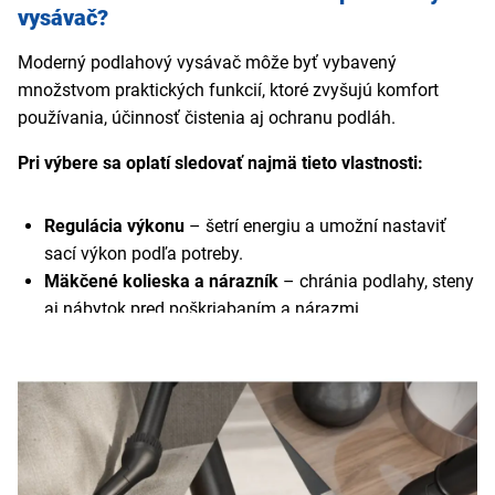
vysávač?
Moderný podlahový vysávač môže byť vybavený
množstvom praktických funkcií, ktoré zvyšujú komfort
používania, účinnosť čistenia aj ochranu podláh.
Pri výbere sa oplatí sledovať najmä tieto vlastnosti:
Regulácia výkonu
– šetrí energiu a umožní nastaviť
sací výkon podľa potreby.
Mäkčené kolieska a nárazník
– chránia podlahy, steny
aj nábytok pred poškriabaním a nárazmi.
LED displej alebo indikátor nabíjania
– zobrazuje stav
batérie, zvolený výkon alebo upozornenia na údržbu.
Zvyšuje prehľad o prevádzke zariadenia.
Ovládanie
– podľa modelu môže ísť o mechanické
tlačidlá, dotykové prvky alebo displej priamo na
rukoväti.