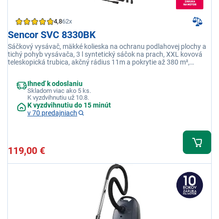
4,8
62x
Sencor SVC 8330BK
Sáčkový vysávač, mäkké kolieska na ochranu podlahovej plochy a
tichý pohyb vysávača, 3 l syntetický sáčok na prach, XXL kovová
teleskopická trubica, akčný rádius 11m a pokrytie až 380 m²,
hlučnosť 68 dB
Ihneď k odoslaniu
Skladom viac ako 5 ks.
K vyzdvihnutiu už 10.8.
K vyzdvihnutiu do 15 minút
v 70 predajniach
119,00 €