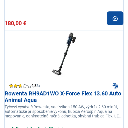
180,00 €
2,8
2x
Rowenta RH9AD1WO X-Force Flex 13.60 Auto
Animal Aqua
Tyčový vysávač Rowenta, sací výkon 150 AW, výdrž až 60 minút,
automatické prispôsobenie výkonu, hubica Aerospin Aqua na
mopovanie, odnímateľná ručná jednotka, ohybná trubica Flex, LED
osvetlenie, turbo kefa Animal, nádoba na prach 0,65 l Tyčový
vysávač Rowenta, lithium ion, control display, LED osvetlenie,