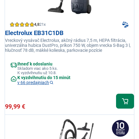
4,8
21x
Electrolux EB31C1DB
Vreckový vysávač Electrolux, akčný rádius 7,5 m, HEPA filtrácia,
univerzálna hubica DustPro, príkon 750 W, objem vrecka S-Bag 3 l,
hlučnosť 78 dB, mäkké kolieska, parkovacie pozície
Ihneď k odoslaniu
Skladom viac ako 5 ks.
K vyzdvihnutiu už 10.8.
K vyzdvihnutiu do 15 minút
v 66 predajniach
99,99 €