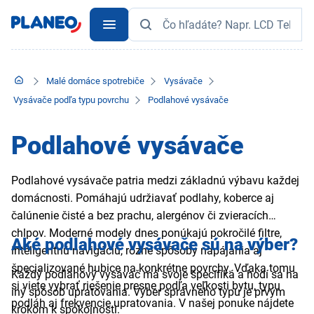
Malé domáce spotrebiče
Vysávače
Vysávače podľa typu povrchu
Podlahové vysávače
Podlahové vysávače
Podlahové vysávače patria medzi základnú výbavu každej
domácnosti. Pomáhajú udržiavať podlahy, koberce aj
čalúnenie čisté a bez prachu, alergénov či zvieracích
chlpov. Moderné modely dnes ponúkajú pokročilé filtre,
Aké podlahové vysávače sú na výber?
inteligentnú navigáciu, rôzne spôsoby napájania aj
špecializované hubice na konkrétne povrchy. Vďaka tomu
Každý podlahový vysávač má svoje špecifiká a hodí sa na
si viete vybrať riešenie presne podľa veľkosti bytu, typu
iný spôsob upratovania. Výber správneho typu je prvým
podláh aj frekvencie upratovania. V našej ponuke nájdete
krokom k spokojnosti.