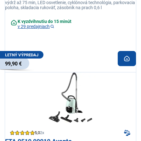
výdrž až 75 min, LED osvetlenie, cyklónová technológia, parkovacia
poloha, skladacia rukoväť, zásobník na prach 0,6 l
K vyzdvihnutiu do 15 minút
v 29 predajniach
LETNÝ VÝPREDAJ
99,90 €
5,0
2x