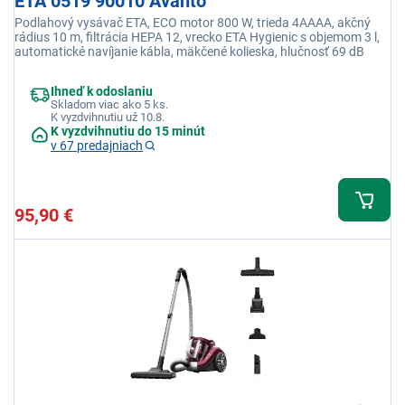
ETA 0519 90010 Avanto
Podlahový vysávač ETA, ECO motor 800 W, trieda 4AAAA, akčný
rádius 10 m, filtrácia HEPA 12, vrecko ETA Hygienic s objemom 3 l,
automatické navíjanie kábla, mäkčené kolieska, hlučnosť 69 dB
Ihneď k odoslaniu
Skladom viac ako 5 ks.
K vyzdvihnutiu už 10.8.
K vyzdvihnutiu do 15 minút
v 67 predajniach
95,90 €