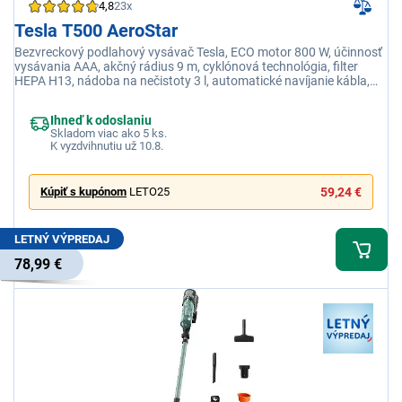
4,8
23x
Tesla T500 AeroStar
Bezvreckový podlahový vysávač Tesla, ECO motor 800 W, účinnosť
vysávania AAA, akčný rádius 9 m, cyklónová technológia, filter
HEPA H13, nádoba na nečistoty 3 l, automatické navíjanie kábla,
gumené kolieska
Ihneď k odoslaniu
Skladom viac ako 5 ks.
K vyzdvihnutiu už 10.8.
Kúpiť s kupónom
LETO25
59,24 €
LETNÝ VÝPREDAJ
78,99 €