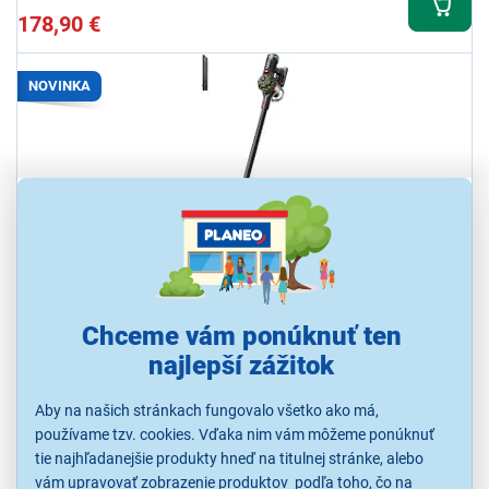
178,90 €
NOVINKA
Dyson V8 Cyclone 2026
Bezvreckový vysávač, objem vrecka/nádoby 0,54 l, hlučnosť 84 dB,
Chceme vám ponúknuť ten
príkon 525 W, napájanie aku, hubica univerzálna, kefy na zvieracie
chlpy, rotačná
najlepší zážitok
Ihneď k odoslaniu
Aby na našich stránkach fungovalo všetko ako má,
Skladom 2 ks.
K vyzdvihnutiu už 10.8.
používame tzv. cookies. Vďaka nim vám môžeme ponúknuť
tie najhľadanejšie produkty hneď na titulnej stránke, alebo
vám upravovať zobrazenie produktov podľa toho, čo na