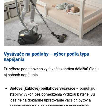
väčším objemom nádoby alebo vrecka – upratovanie bude
chlpy aj jemné alergény a znižujú zanášanie kefy.
rýchlejšie a pohodlnejšie.
Viac tipov nájdete v našom
článku
„
8 tipov ako vybrať vysávač v roku 2025 - Vyberte si
podľa ceny, výkonu a priestoru
“.
Vysávače na podlahy – výber podľa typu
napájania
Pri výbere podlahového vysávača zohráva dôležitú úlohu
aj spôsob napájania.
Sieťové (káblové) podlahové vysávače
– ponúkajú
stabilný výkon bez obmedzenia výdržou batérie. Sú
ideálne na dôkladné upratovanie väčších bytov a