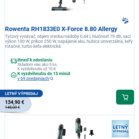
Rowenta RH1833E0 X-Force 8.80 Allergy
Tyčový vysávač, objem vrecka/nádoby 0,44 l, hlučnosť 79 dB, sací
výkon 100 W, príkon 250 W, napájanie aku, hubica univerzálna, kefy
rotačné, turbo kefa elektrická
Ihneď k odoslaniu
Skladom viac ako 5 ks.
K vyzdvihnutiu už 10.8.
K vyzdvihnutiu do 15 minút
v 69 predajniach
LETNÝ VÝPREDAJ
134,90 €
148,00 €