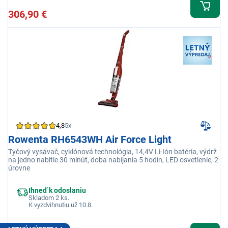
306,90 €
4,8
5x
Rowenta RH6543WH Air Force Light
Tyčový vysávač, cyklónová technológia, 14,4V Li-Ión batéria, výdrž
na jedno nabitie 30 minút, doba nabíjania 5 hodín, LED osvetlenie, 2
úrovne
Ihneď k odoslaniu
Skladom 2 ks.
K vyzdvihnutiu už 10.8.