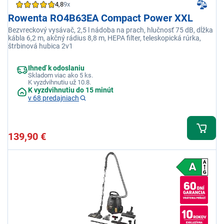
4,8
9x
Rowenta RO4B63EA Compact Power XXL
Bezvreckový vysávač, 2,5 l nádoba na prach, hlučnosť 75 dB, dĺžka
kábla 6,2 m, akčný rádius 8,8 m, HEPA filter, teleskopická rúrka,
štrbinová hubica 2v1
Ihneď k odoslaniu
Skladom viac ako 5 ks.
K vyzdvihnutiu už 10.8.
K vyzdvihnutiu do 15 minút
v 68 predajniach
139,90 €