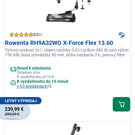
5,0
2x
Rowenta RH9A32WO X-Force Flex 13.60
Tyčový vysávač 2v1, objem nádoby 0,65 l, príkon 380 W, sací výkon
150 AW, doba prevádzky 60 min, doba nabíjania 3 h, penový filter
Ihneď k odoslaniu
Skladom 4 ks.
K vyzdvihnutiu už 10.8.
K vyzdvihnutiu do 15 minút
v 63 predajniach
LETNÝ VÝPREDAJ
239,99 €
299,99 €