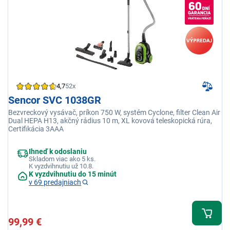
4,7
52x
Sencor SVC 1038GR
Bezvreckový vysávač, príkon 750 W, systém Cyclone, filter Clean Air
Dual HEPA H13, akčný rádius 10 m, XL kovová teleskopická rúra,
Certifikácia 3AAA
Ihneď k odoslaniu
Skladom viac ako 5 ks.
K vyzdvihnutiu už 10.8.
K vyzdvihnutiu do 15 minút
v 69 predajniach
99,99 €