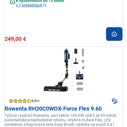
K vyzdvihnutiu do 15 minút
filtrácia ,9%, výdrž batérie 1 hod., objem: 0,65 l, hlučnosť 84
v 7 predajniach
dB, výkon 150 AW, nástavec Aerospin s mopmi
249,00 €
4,5
8x
Rowenta RH20C0WOX-Force Flex 9.60
Tyčový vysávač Rowenta, sací výkon 100 AW, výdrž až 45 minút,
automatické prispôsobenie výkonu, ohybná trubica Flex, LED
osvetlenie, integrovaná kefa Easy Brush, nádoba na prach 0,4 l