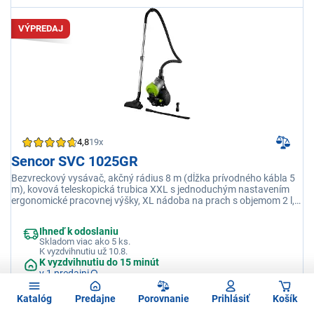
VÝPREDAJ
4,8
19x
Sencor SVC 1025GR
Bezvreckový vysávač, akčný rádius 8 m (dĺžka prívodného kábla 5
m), kovová teleskopická trubica XXL s jednoduchým nastavením
ergonomické pracovnej výšky, XL nádoba na prach s objemom 2 l,
mäkké kolieska, elektronická regulácia sacieho výkonu,
príslušenstvo: kombinovaná podlahová hubica, dlhá ohybná
Ihneď k odoslaniu
štrbinová hubica, prachová kefa, štrbinová hubica
Skladom viac ako 5 ks.
K vyzdvihnutiu už 10.8.
K vyzdvihnutiu do 15 minút
v 1 predajni
Katalóg
Predajne
Porovnanie
Prihlásiť
Košík