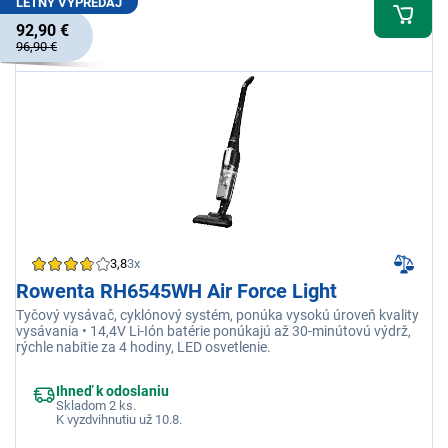
LETNÝ VÝPREDAJ
92,90 €
96,90 €
3,8
3x
Rowenta RH6545WH Air Force Light
Tyčový vysávač, cyklónový systém, ponúka vysokú úroveň kvality
vysávania • 14,4V Li-Ión batérie ponúkajú až 30-minútovú výdrž,
rýchle nabitie za 4 hodiny, LED osvetlenie.
Ihneď k odoslaniu
Skladom 2 ks.
K vyzdvihnutiu už 10.8.