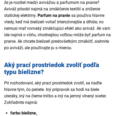
že je rozdiel medzi avivážou a parfumom na pranie?
Aviváž pôsobí najmä na zmäkčenie textílií a zníženie
statickej elektriny.
Parfum na pranie
sa používa hlavne
vtedy, keď má bielizeň voňať intenzívnejšie a dlhšie, no
nemusí mať rovnaký zmäkčujúci efekt ako aviváž. Ak vám
ide najmä o vôňu, vhodnejšou voľbou môže byť parfum na
pranie. Ak chcete bielizeň predovšetkým zmäkčiť, siahnite
po aviváži, ale používajte ju s mierou.
Aký prací prostriedok zvoliť podľa
typu bielizne?
Pri rozhodovaní, aký prací prostriedok zvoliť, sa riaďte
hlavne tým, čo periete. Iný prípravok sa hodí na biele
uteráky, iný na čierne tričko a iný na jemný vlnený sveter.
Zohľadnite najmä:
farbu bielizne,