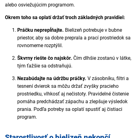
alebo osviežujúcim programom.
Okrem toho sa oplatí držať troch základných pravidiel:
Práčku neprepĺňajte.
Bielizeň potrebuje v bubne
priestor, aby sa dobre preprala a prací prostriedok sa
rovnomerne rozptýlil.
Škvrny riešte čo najskôr.
Čím dlhšie zostanú v látke,
tým ťažšie sa odstraňujú.
Nezabúdajte na údržbu práčky.
V zásobníku, filtri a
tesnení dvierok sa môžu držať zvyšky pracieho
prostriedku, vlhkosť aj nečistoty. Pravidelné čistenie
pomáha predchádzať zápachu a zlepšuje výsledok
prania. Podľa potreby sa oplatí spustiť aj čistiaci
program.
Starostlivosť o bielizeň nekončí