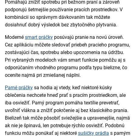
Pomáhajú znížiť spotrebu pri bežnom praní a zároveň
podporujú šetrnejšie používanie pracích prostriedkov. V
kombinácii so správnym dávkovaním tak môžete
dosiahnuť dobrý výsledok bez zbytočného plytvania.
Moderné
smart práčky
posúvajú pranie na novú úroveň.
Cez aplikáciu môžete sledovať priebeh pracieho programu,
zostávajúci čas, spotrebu alebo upozornenia na údržbu.
Pri vybraných modeloch vám smart funkcie pomôžu aj s
odporúčaním vhodného programu podľa typu bielizne, čo
oceníte najmä pri zmiešanej náplni.
Parné práčky
sa hodia aj vtedy, keď niektoré kúsky
oblečenia nechcete hneď prať s pracím prostriedkom, ale
iba osviežiť. Parný program pomáha textílie prevetrať,
uvoľniť vlákna a znížiť pokrčenie aj bez klasického prania.
Bielizeň tak môže pôsobiť sviežejšie a upravenejšie, najmä
ak nie je špinavá, len potrebuje rýchlo osviežiť. Podobnú
funkciu môžu ponúkať aj niektoré
sušičky prádla
s parným