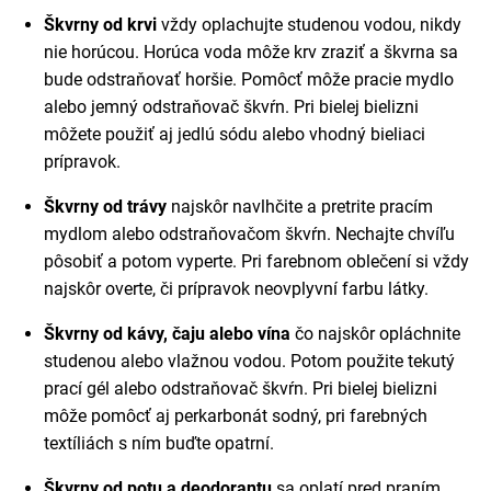
Škvrny od krvi
vždy oplachujte studenou vodou, nikdy
nie horúcou. Horúca voda môže krv zraziť a škvrna sa
bude odstraňovať horšie. Pomôcť môže pracie mydlo
alebo jemný odstraňovač škvŕn. Pri bielej bielizni
môžete použiť aj jedlú sódu alebo vhodný bieliaci
prípravok.
Škvrny od trávy
najskôr navlhčite a pretrite pracím
mydlom alebo odstraňovačom škvŕn. Nechajte chvíľu
pôsobiť a potom vyperte. Pri farebnom oblečení si vždy
najskôr overte, či prípravok neovplyvní farbu látky.
Škvrny od kávy, čaju alebo vína
čo najskôr opláchnite
studenou alebo vlažnou vodou. Potom použite tekutý
prací gél alebo odstraňovač škvŕn. Pri bielej bielizni
môže pomôcť aj perkarbonát sodný, pri farebných
textíliách s ním buďte opatrní.
Škvrny od potu a deodorantu
sa oplatí pred praním