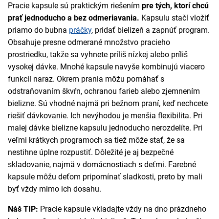
Pracie kapsule sú praktickým riešením
pre tých, ktorí chcú
prať jednoducho a bez odmeriavania.
Kapsulu stačí vložiť
priamo do bubna
práčky
, pridať bielizeň a zapnúť program.
Obsahuje presne odmerané množstvo pracieho
prostriedku, takže sa vyhnete príliš nízkej alebo príliš
vysokej dávke. Mnohé kapsule navyše kombinujú viacero
funkcií naraz. Okrem prania môžu pomáhať s
odstraňovaním škvŕn, ochranou farieb alebo zjemnením
bielizne. Sú vhodné najmä pri bežnom praní, keď nechcete
riešiť dávkovanie. Ich nevýhodou je menšia flexibilita. Pri
malej dávke bielizne kapsulu jednoducho nerozdelíte. Pri
veľmi krátkych programoch sa tiež môže stať, že sa
nestihne úplne rozpustiť. Dôležité je aj bezpečné
skladovanie, najmä v domácnostiach s deťmi. Farebné
kapsule môžu deťom pripomínať sladkosti, preto by mali
byť vždy mimo ich dosahu.
Náš TIP:
Pracie kapsule vkladajte vždy na dno prázdneho