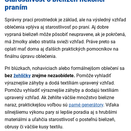
praním
Správny prací prostriedok je základ, ale na výsledný vzhľad
oblečenia vplýva aj starostlivosť po praní. Aj dobre
vypraná bielizeň môže pôsobiť neupravene, ak je pokrčená,
má žmolky alebo stratila svieži vzhľad. Práve preto sa
oplatí mať doma aj ďalších praktických pomocníkov na
finálnu úpravu oblečenia.
Pri blúzkach, nohaviciach alebo formálnejšom oblečení sa
bez
žehličky
zrejme nezaobídete.
Pomôže vyhladiť
výraznejšie záhyby a dodá textíliám upravený vzhľad.
Pomôžu vyhladiť výraznejšie záhyby a dodajú textíliám
upravený vzhľad. Ak žehlíte väčšie množstvo bielizne
naraz, praktickejšou voľbou sú
parné generátory
. Vďaka
silnejšiemu výkonu pary si lepšie poradia aj s hrubšími
materiálmi a uľahčia starostlivosť o posteľnú bielizeň,
obrusy či väčšie kusy textilu.