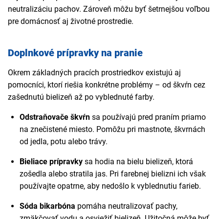
neutralizáciu pachov. Zároveň môžu byť šetrnejšou voľbou
pre domácnosť aj životné prostredie.
Doplnkové prípravky na pranie
Okrem základných pracích prostriedkov existujú aj
pomocníci, ktorí riešia konkrétne problémy – od škvŕn cez
zašednutú bielizeň až po vyblednuté farby.
Odstraňovače škvŕn
sa používajú pred praním priamo
na znečistené miesto. Pomôžu pri mastnote, škvrnách
od jedla, potu alebo trávy.
Bieliace prípravky
sa hodia na bielu bielizeň, ktorá
zošedla alebo stratila jas. Pri farebnej bielizni ich však
používajte opatrne, aby nedošlo k vyblednutiu farieb.
Sóda bikarbóna
pomáha neutralizovať pachy,
zmäkčovať vodu a osviežiť bielizeň. Užitočná môže byť