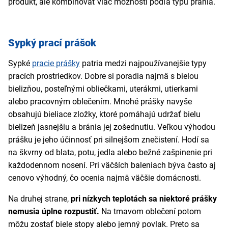
produkt, ale kombinovať viac možností podľa typu prania.
Sypký prací prášok
Sypké
pracie prášky
patria medzi najpoužívanejšie typy
pracích prostriedkov. Dobre si poradia najmä s bielou
bielizňou, posteľnými obliečkami, uterákmi, utierkami
alebo pracovným oblečením. Mnohé prášky navyše
obsahujú bieliace zložky, ktoré pomáhajú udržať bielu
bielizeň jasnejšiu a bránia jej zošednutiu. Veľkou výhodou
prášku je jeho účinnosť pri silnejšom znečistení. Hodí sa
na škvrny od blata, potu, jedla alebo bežné zašpinenie pri
každodennom nosení. Pri väčších baleniach býva často aj
cenovo výhodný, čo ocenia najmä väčšie domácnosti.
Na druhej strane,
pri nízkych teplotách sa niektoré prášky
nemusia úplne rozpustiť.
Na tmavom oblečení potom
môžu zostať biele stopy alebo jemný povlak. Preto sa