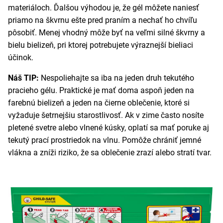
materiáloch. Ďalšou výhodou je, že gél môžete naniesť
priamo na škvrnu ešte pred praním a nechať ho chvíľu
pôsobiť. Menej vhodný môže byť na veľmi silné škvrny a
bielu bielizeň, pri ktorej potrebujete výraznejší bieliaci
účinok.
Náš TIP:
Nespoliehajte sa iba na jeden druh tekutého
pracieho gélu. Praktické je mať doma aspoň jeden na
farebnú bielizeň a jeden na čierne oblečenie, ktoré si
vyžaduje šetrnejšiu starostlivosť. Ak v zime často nosíte
pletené svetre alebo vlnené kúsky, oplatí sa mať poruke aj
tekutý prací prostriedok na vlnu. Pomôže chrániť jemné
vlákna a zníži riziko, že sa oblečenie zrazí alebo stratí tvar.