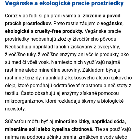
Vegánske a ekologické pracie prostriedky
Čoraz viac ľudí si pri praní všíma aj
zloženie a pôvod
pracích prostriedkov.
Preto rastie záujem o
vegánske
,
ekologické
a
cruelty-free produkty.
Vegánske pracie
prostriedky neobsahujú zložky živočíšneho pôvodu.
Neobsahujú napríklad lanolín získavaný z ovčej vlny,
živočíšne tuky, živočíšne enzýmy ani včelie produkty, ako
sú med či včelí vosk. Namiesto nich využívajú najmä
rastlinné alebo minerálne suroviny. Základom bývajú
rastlinné tenzidy, napríklad z kokosového alebo repkového
oleja, ktoré pomáhajú odstraňovať mastnotu a nečistoty z
textilu. Často obsahujú aj enzýmy získané pomocou
mikroorganizmov, ktoré rozkladajú škvrny a biologické
nečistoty.
Súčasťou môžu byť aj
minerálne látky, napríklad sóda,
minerálne soli alebo kyselina citrónová.
Tie sa používajú
najmä na podporu účinku prania, zmäkčenie vody alebo