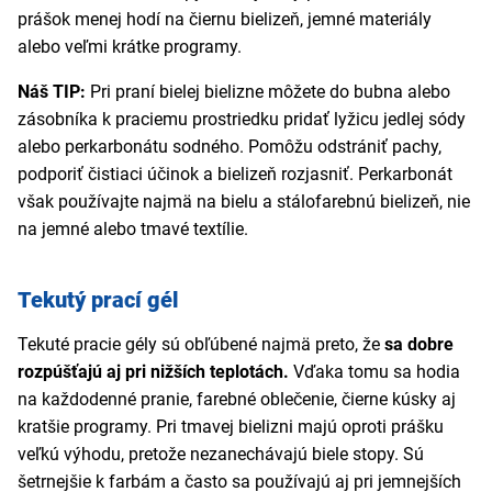
prášok menej hodí na čiernu bielizeň, jemné materiály
alebo veľmi krátke programy.
Náš TIP:
Pri praní bielej bielizne môžete do bubna alebo
zásobníka k praciemu prostriedku pridať lyžicu jedlej sódy
alebo perkarbonátu sodného. Pomôžu odstrániť pachy,
podporiť čistiaci účinok a bielizeň rozjasniť. Perkarbonát
však používajte najmä na bielu a stálofarebnú bielizeň, nie
na jemné alebo tmavé textílie.
Tekutý prací gél
Tekuté pracie gély sú obľúbené najmä preto, že
sa dobre
rozpúšťajú aj pri nižších teplotách.
Vďaka tomu sa hodia
na každodenné pranie, farebné oblečenie, čierne kúsky aj
kratšie programy. Pri tmavej bielizni majú oproti prášku
veľkú výhodu, pretože nezanechávajú biele stopy. Sú
šetrnejšie k farbám a často sa používajú aj pri jemnejších