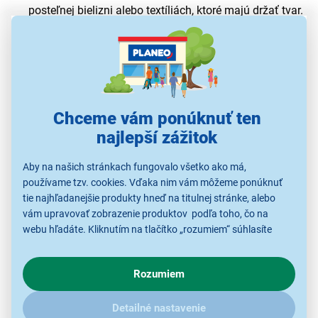
posteľnej bielizni alebo textíliách, ktoré majú držať tvar.
Pomáha dodať látke pevnejší a upravenejší vzhľad, no
pri bežnom každodennom oblečení ho netreba
používať často.
Chceme vám ponúknuť ten
najlepší zážitok
Aby na našich stránkach fungovalo všetko ako má,
používame tzv. cookies. Vďaka nim vám môžeme ponúknuť
tie najhľadanejšie produkty hneď na titulnej stránke, alebo
vám upravovať zobrazenie produktov podľa toho, čo na
webu hľadáte. Kliknutím na tlačítko „rozumiem“ súhlasíte
s využívaním cookies pre analytické účely a predaním údajov
o chovaní na webe pre zobrazovaní cielených reklám.
Rozumiem
V prípade že vás zaujímajú detaily, ako u nás s cookies a
ďalšími údaji pracujeme, kliknite
sem
.
Detailné nastavenie