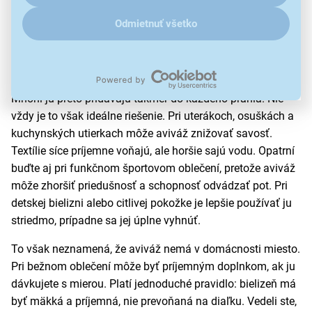
Aviváž a parfum na pranie: ako ich
Odmietnuť všetko
používať správne
Aviváž dodáva bielizni mäkkosť, vôňu a pomáha znižovať
statickú elektrinu,
najmä pri syntetických materiáloch.
Mnohí ju preto pridávajú takmer do každého prania. Nie
vždy je to však ideálne riešenie. Pri uterákoch, osuškách a
kuchynských utierkach môže aviváž znižovať savosť.
Textílie síce príjemne voňajú, ale horšie sajú vodu. Opatrní
buďte aj pri funkčnom športovom oblečení, pretože aviváž
môže zhoršiť priedušnosť a schopnosť odvádzať pot. Pri
detskej bielizni alebo citlivej pokožke je lepšie používať ju
striedmo, prípadne sa jej úplne vyhnúť.
To však neznamená, že aviváž nemá v domácnosti miesto.
Pri bežnom oblečení môže byť príjemným doplnkom, ak ju
dávkujete s mierou. Platí jednoduché pravidlo: bielizeň má
byť mäkká a príjemná, nie prevoňaná na diaľku. Vedeli ste,