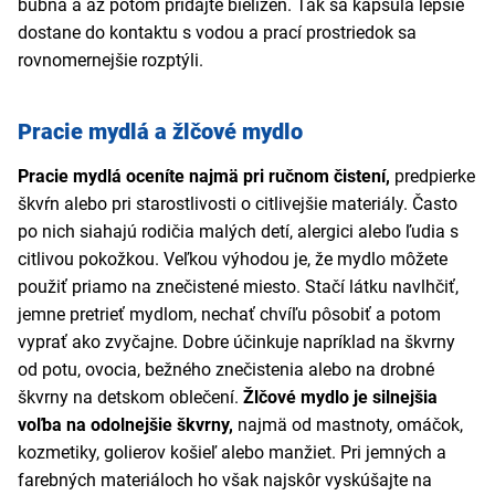
bubna a až potom pridajte bielizeň. Tak sa kapsula lepšie
dostane do kontaktu s vodou a prací prostriedok sa
rovnomernejšie rozptýli.
Pracie mydlá a žlčové mydlo
Pracie mydlá oceníte najmä pri ručnom čistení,
predpierke
škvŕn alebo pri starostlivosti o citlivejšie materiály. Často
po nich siahajú rodičia malých detí, alergici alebo ľudia s
citlivou pokožkou. Veľkou výhodou je, že mydlo môžete
použiť priamo na znečistené miesto. Stačí látku navlhčiť,
jemne pretrieť mydlom, nechať chvíľu pôsobiť a potom
vyprať ako zvyčajne. Dobre účinkuje napríklad na škvrny
od potu, ovocia, bežného znečistenia alebo na drobné
škvrny na detskom oblečení.
Žlčové mydlo je silnejšia
voľba na odolnejšie škvrny,
najmä od mastnoty, omáčok,
kozmetiky, golierov košieľ alebo manžiet. Pri jemných a
farebných materiáloch ho však najskôr vyskúšajte na