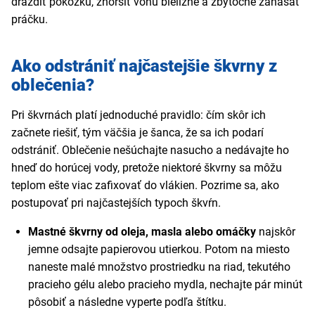
dráždiť pokožku, zhoršiť vôňu bielizne a zbytočne zanášať
práčku.
Ako odstrániť najčastejšie škvrny z
oblečenia?
Pri škvrnách platí jednoduché pravidlo: čím skôr ich
začnete riešiť, tým väčšia je šanca, že sa ich podarí
odstrániť. Oblečenie nešúchajte nasucho a nedávajte ho
hneď do horúcej vody, pretože niektoré škvrny sa môžu
teplom ešte viac zafixovať do vlákien. Pozrime sa, ako
postupovať pri najčastejších typoch škvŕn.
Mastné škvrny od oleja, masla alebo omáčky
najskôr
jemne odsajte papierovou utierkou. Potom na miesto
naneste malé množstvo prostriedku na riad, tekutého
pracieho gélu alebo pracieho mydla, nechajte pár minút
pôsobiť a následne vyperte podľa štítku.