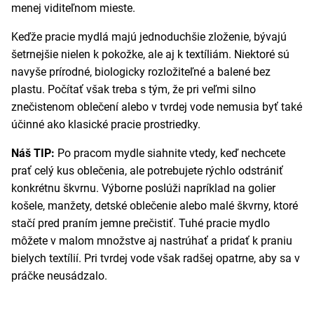
menej viditeľnom mieste.
Keďže pracie mydlá majú jednoduchšie zloženie, bývajú
šetrnejšie nielen k pokožke, ale aj k textíliám. Niektoré sú
navyše prírodné, biologicky rozložiteľné a balené bez
plastu. Počítať však treba s tým, že pri veľmi silno
znečistenom oblečení alebo v tvrdej vode nemusia byť také
účinné ako klasické pracie prostriedky.
Náš TIP:
Po pracom mydle siahnite vtedy, keď nechcete
prať celý kus oblečenia, ale potrebujete rýchlo odstrániť
konkrétnu škvrnu. Výborne poslúži napríklad na golier
košele, manžety, detské oblečenie alebo malé škvrny, ktoré
stačí pred praním jemne prečistiť. Tuhé pracie mydlo
môžete v malom množstve aj nastrúhať a pridať k praniu
bielych textílií. Pri tvrdej vode však radšej opatrne, aby sa v
práčke neusádzalo.