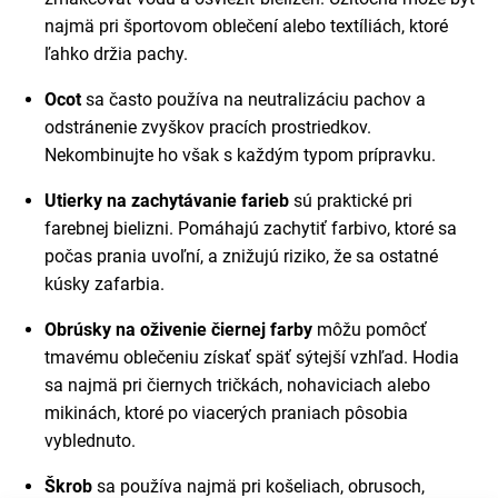
najmä pri športovom oblečení alebo textíliách, ktoré
ľahko držia pachy.
Ocot
sa často používa na neutralizáciu pachov a
odstránenie zvyškov pracích prostriedkov.
Nekombinujte ho však s každým typom prípravku.
Utierky na zachytávanie farieb
sú praktické pri
farebnej bielizni. Pomáhajú zachytiť farbivo, ktoré sa
počas prania uvoľní, a znižujú riziko, že sa ostatné
kúsky zafarbia.
Obrúsky na oživenie čiernej farby
môžu pomôcť
tmavému oblečeniu získať späť sýtejší vzhľad. Hodia
sa najmä pri čiernych tričkách, nohaviciach alebo
mikinách, ktoré po viacerých praniach pôsobia
vyblednuto.
Škrob
sa používa najmä pri košeliach, obrusoch,