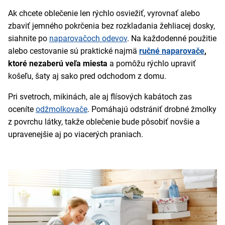
Ak chcete oblečenie len rýchlo osviežiť, vyrovnať alebo
zbaviť jemného pokrčenia bez rozkladania žehliacej dosky,
siahnite po
naparovačoch odevov
. Na každodenné použitie
alebo cestovanie sú praktické najmä
ručné naparovače
,
ktoré nezaberú veľa miesta
a pomôžu rýchlo upraviť
košeľu, šaty aj sako pred odchodom z domu.
Pri svetroch, mikinách, ale aj flísových kabátoch zas
oceníte
odžmolkovače
. Pomáhajú odstrániť drobné žmolky
z povrchu látky, takže oblečenie bude pôsobiť novšie a
upravenejšie aj po viacerých praniach.