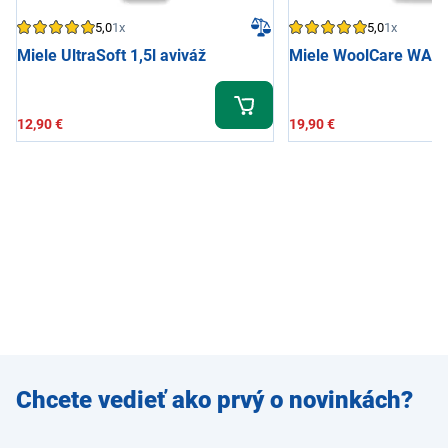
5,0
1x
5,0
1x
Miele UltraSoft 1,5l aviváž
Miele WoolCare WA W
12,90 €
19,90 €
Zadajte
Chcete vedieť ako prvý o novinkách?
e-mail