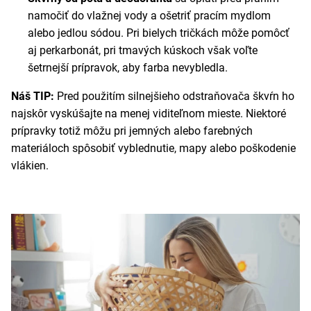
namočiť do vlažnej vody a ošetriť pracím mydlom
alebo jedlou sódou. Pri bielych tričkách môže pomôcť
aj perkarbonát, pri tmavých kúskoch však voľte
šetrnejší prípravok, aby farba nevybledla.
Náš TIP:
Pred použitím silnejšieho odstraňovača škvŕn ho
najskôr vyskúšajte na menej viditeľnom mieste. Niektoré
prípravky totiž môžu pri jemných alebo farebných
materiáloch spôsobiť vyblednutie, mapy alebo poškodenie
vlákien.