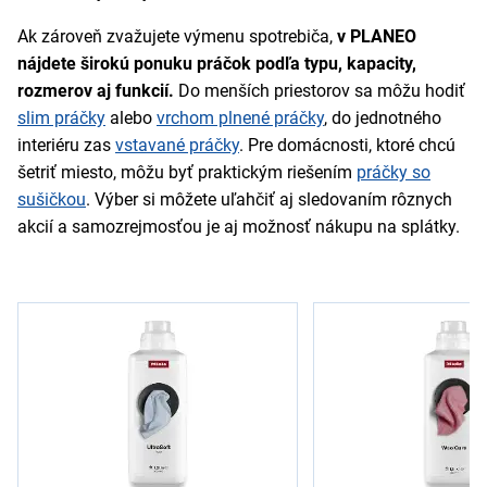
Ak zároveň zvažujete výmenu spotrebiča,
v PLANEO
nájdete širokú ponuku práčok podľa typu, kapacity,
rozmerov aj funkcií.
Do menších priestorov sa môžu hodiť
slim práčky
alebo
vrchom plnené práčky
, do jednotného
interiéru zas
vstavané práčky
. Pre domácnosti, ktoré chcú
šetriť miesto, môžu byť praktickým riešením
práčky so
sušičkou
. Výber si môžete uľahčiť aj sledovaním rôznych
akcií a samozrejmosťou je aj možnosť nákupu na splátky.