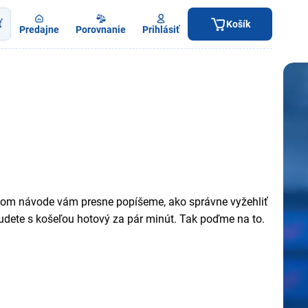
ť
Košík
Predajne
Porovnanie
Prihlásiť
našom návode vám presne popíšeme, ako správne vyžehliť
, budete s košeľou hotový za pár minút. Tak poďme na to.