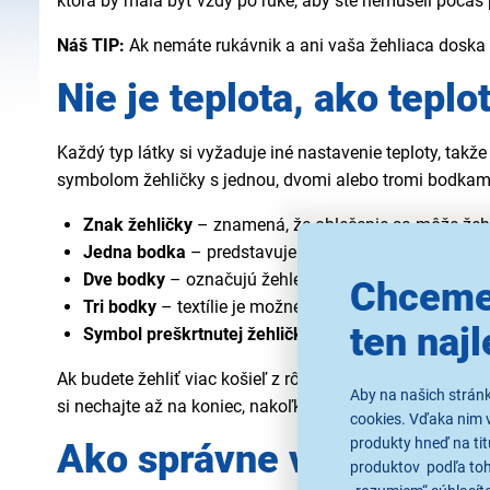
ktorá by mala byť vždy po ruke, aby ste nemuseli počas
Náš TIP:
Ak nemáte rukávnik a ani vaša žehliaca doska 
Nie je teplota, ako teplo
Každý typ látky si vyžaduje iné nastavenie teploty, tak
symbolom žehličky s jednou, dvomi alebo tromi bodkami
Znak žehličky
– znamená, že oblečenie sa môže žehl
Jedna bodka
– predstavuje žehlenie bez pary do 110
Dve bodky
– označujú žehlenie pri maximálnej teplot
Chceme
Tri bodky
– textílie je možné žehliť do maximálnej te
ten najl
Symbol preškrtnutej žehličky
– znamená, že oblečen
Ak budete žehliť viac košieľ z rôznych materiálov je do
Aby na našich strán
si nechajte až na koniec, nakoľko si vyžadujú vysoký stu
cookies. Vďaka nim 
produkty hneď na tit
Ako správne vyžehliť ko
produktov podľa toho