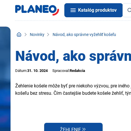
Katalóg produktov
Novinky
Návod, ako správne vyžehliť košeľu
Návod, ako správn
Dátum:
31. 10. 2024
Spracoval:
Redakcia
Žehlenie košele môže byť pre niekoho výzvou, pre iného
košeľu bez stresu. Čím častejšie budete košele žehliť, t
ŽEHLENIE