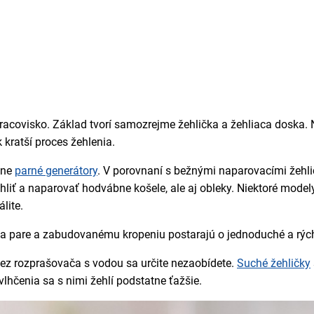
racovisko. Základ tvorí samozrejme žehlička a žehliaca doska. N
 kratší proces žehlenia.
čne
parné generátory
. V porovnaní s bežnými naparovacími žehli
hliť a naparovať hodvábne košele, ale aj obleky. Niektoré model
lite.
ka pare a zabudovanému kropeniu postarajú o jednoduché a rých
 bez rozprašovača s vodou sa určite nezaobídete.
Suché žehličky
lhčenia sa s nimi žehlí podstatne ťažšie.