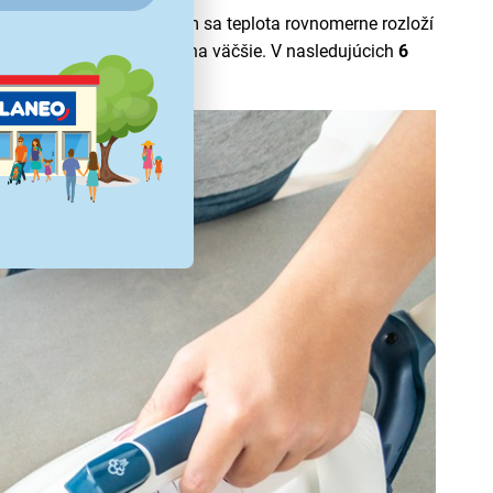
menšie kruhové pohyby, čím sa teplota rovnomerne rozloží
i časťami a potom prejsť na väčšie. V nasledujúcich
6