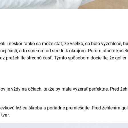
žehlili neskôr ľahko sa môže stať, že všetko, čo bolo vyžehlené,
dnej časti, a to smerom od stredu k okrajom. Potom otočte košeľu 
raz prežehlite strednú časť. Týmto spôsobom docielite, že golie
v je vždy na očiach, takže by mala vyzerať perfektne. Pred žeh
ievkovú lyžicu škrobu a poriadne premiešajte. Pred žehlením gol
 tvar.