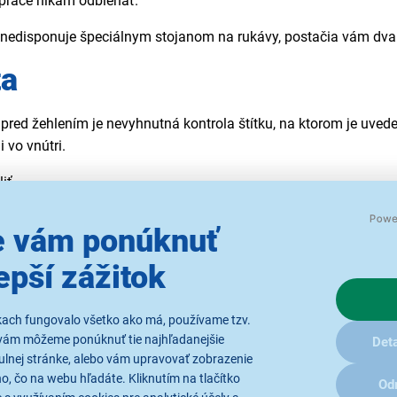
 práce nikam odbiehať.
nedisponuje špeciálnym stojanom na rukávy, postačia vám dva n
ta
že pred žehlením je nevyhnutná kontrola štítku, na ktorom je uv
 vo vnútri.
iť.
 °C.
e žehliacej plochy do 150 °C.
 vám ponúknuť
ploty 200 °C.
epší zážitok
ie sa neodporúča žehliť.
bré začať so syntetickými tkaninami, pretože tie sa žehlia mene
kach fungovalo všetko ako má, používame tzv.
peň teploty.
vám môžeme ponúknuť tie najhľadanejšie
Deta
ulnej stránke, alebo vám upravovať zobrazenie
šeľu?
, čo na webu hľadáte. Kliknutím na tlačítko
Od