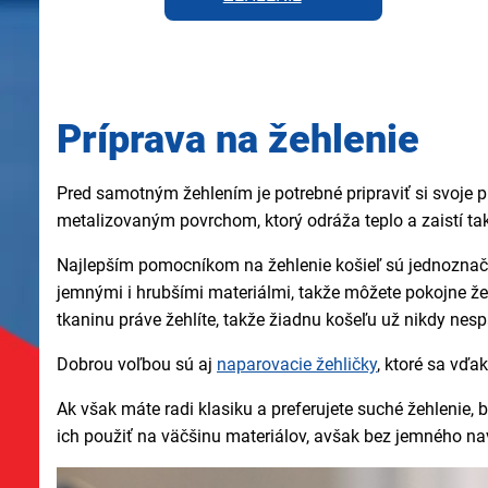
Príprava na žehlenie
Pred samotným žehlením je potrebné pripraviť si svoje p
metalizovaným povrchom, ktorý odráža teplo a zaistí tak
Najlepším pomocníkom na žehlenie košieľ sú jednozna
jemnými i hrubšími materiálmi, takže môžete pokojne že
tkaninu práve žehlíte, takže žiadnu košeľu už nikdy nespá
Dobrou voľbou sú aj
naparovacie žehličky
, ktoré sa vďa
Ak však máte radi klasiku a preferujete suché žehlenie,
ich použiť na väčšinu materiálov, avšak bez jemného nav