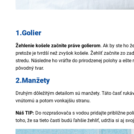
1.Golier
Žehlenie košele začnite práve golierom
. Ak by ste ho 
pretože je tvrdší než zvyšok košele. Žehliť začnite zo za
stredu. Následne ho vráťte do prirodzenej polohy a ešte 
pôvodný tvar.
2.Manžety
Druhým dôležitým detailom sú manžety. Táto časť rukávo
vnútornú a potom vonkajšiu stranu.
Náš TIP:
Do rozprašovača s vodou pridajte približne pol
toho, že sa tieto časti budú ľahšie žehliť, udržia si aj svoj