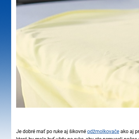
Je dobré mať po ruke aj šikovné
odžmolkovače
ako aj p