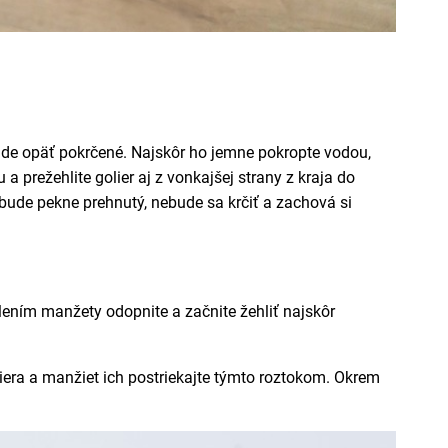
 bude opäť pokrčené. Najskôr ho jemne pokropte vodou,
a prežehlite golier aj z vonkajšej strany z kraja do
r bude pekne prehnutý, nebude sa krčiť a zachová si
lením manžety odopnite a začnite žehliť najskôr
iera a manžiet ich postriekajte týmto roztokom. Okrem