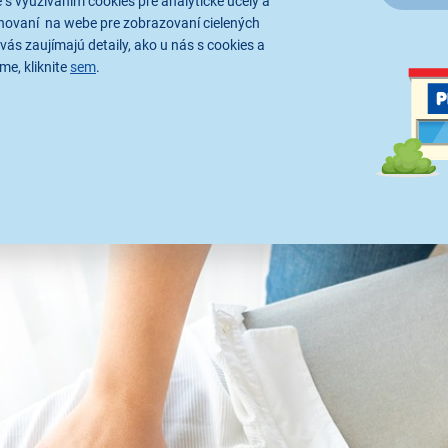
 s využívaním cookies pre analytické účely a
a postupne ju nastavovať podľa potreby. Pri žehlení používajte 
hovaní na webe pre zobrazovaní cielených
vás zaujímajú detaily, ako u nás s cookies a
ité je dodržiavanie správnej postupnosti. Musíte začať s malým
me, kliknite
sem
.