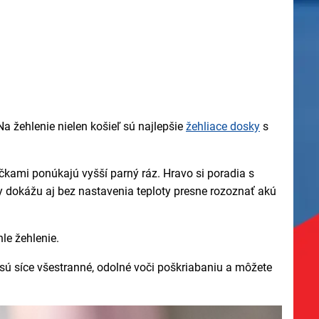
a žehlenie nielen košieľ sú najlepšie
žehliace dosky
s
čkami ponúkajú vyšší parný ráz. Hravo si poradia s
y dokážu aj bez nastavenia teploty presne rozoznať akú
le žehlenie.
sú síce všestranné, odolné voči poškriabaniu a môžete