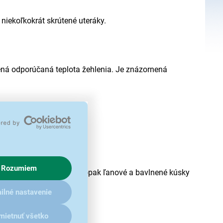
iekoľkokrát skrútené uteráky.
edená odporúčaná teplota žehlenia. Je znázornená
Rozumiem
j rozpálenou žehličkou. Naopak ľanové a bavlnené kúsky
ilné nastavenie
mietnuť všetko