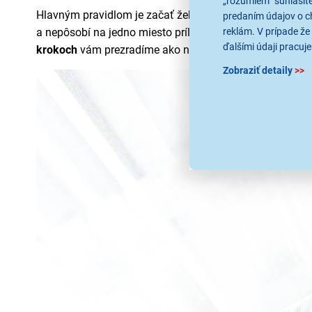
„rozumiem“ súhlasíte
Hlavným pravidlom je začať žehlenie pri nižšej teplote 
predaním údajov o c
reklám. V prípade že 
a nepôsobí na jedno miesto príliš dlho. Nesmierne dôlež
ďalšími údaji pracuje
krokoch
vám prezradíme ako na to.
Zobraziť detaily
>>