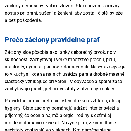
záclony nemusí byť vôbec zložitá. Stačí poznať správny
postup pri praní, sušení a žehlení, aby zostali čisté, svieže
a bez poškodenia.
Prečo záclony pravidelne prať
Záclony síce pôsobia ako ľahký dekoračný prvok, no v
skutočnosti zachytávajú veľké množstvo prachu, peľu,
mastnoty, dymu aj pachov z domácnosti. Najvýraznejšie je
to v kuchyni, kde sa na nich usádza para a drobné mastné
čiastočky vznikajúce pri varení. V obývačke a spálni zase
zachytávajú prach, peľ či nečistoty z otvorených okien.
Pravidelné pranie preto nie je len otázkou vzhľadu, ale aj
hygieny. Čisté záclony pomáhajú udržať interiér svieži a
príjemný, čo ocenia najmä alergici, rodiny s deťmi aj
majitelia domácich zvierat. Navyše platí, že čím dlhšie
nečistoty zostávajú vo vláknach, tým náročnejšie sa