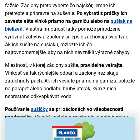
ťažšie. Záclony preto vyberte čo najskôr, jemne ich
pretrepte a pripravte na sušenie.
Po vybratí z práčky ich
zaveste ešte vlhké priamo na garnižu alebo na
sušiak na
bielizeň
.
Vlastná hmotnosť látky pomôže prirodzene
vyrovnať záhyby a záclony si lepšie zachovajú svoj tvar.
Ak ich sušíte na sušiaku, rozložte ich čo
najrovnomernejšie, aby na nich nevznikli výrazné záhyby.
Miestnosť, v ktorej záclony sušíte,
pravidelne vetrajte
.
Vlhkosť sa tak rýchlejšie odparí a záclony nezískajú
zatuchnutý pach. Ak ich vešiate priamo na garnižu, položte
na parapet alebo podlahu hrubý uterák, kým z nich
neprestane odkvapkávať voda.
Používanie
sušičky
sa pri záclonách vo všeobecnosti
neodporúča.
Vysoká teplota a mechanický pohyb môžu
jemnú tkaninu poškodiť, zraziť alebo deformovať. Navyše
pri záclonách s krúžkami, kovovými alebo lepenými