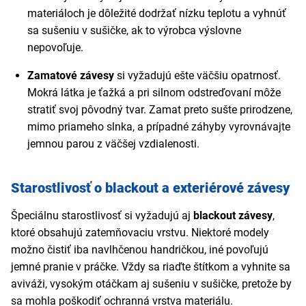
materiáloch je dôležité dodržať nízku teplotu a vyhnúť
sa sušeniu v sušičke, ak to výrobca výslovne
nepovoľuje.
Zamatové závesy
si vyžadujú ešte väčšiu opatrnosť.
Mokrá látka je ťažká a pri silnom odstreďovaní môže
stratiť svoj pôvodný tvar. Zamat preto sušte prirodzene,
mimo priameho slnka, a prípadné záhyby vyrovnávajte
jemnou parou z väčšej vzdialenosti.
Starostlivosť o blackout a exteriérové závesy
Špeciálnu starostlivosť si vyžadujú aj
blackout závesy
,
ktoré obsahujú zatemňovaciu vrstvu. Niektoré modely
možno čistiť iba navlhčenou handričkou, iné povoľujú
jemné pranie v práčke. Vždy sa riaďte štítkom a vyhnite sa
aviváži, vysokým otáčkam aj sušeniu v sušičke, pretože by
sa mohla poškodiť ochranná vrstva materiálu.