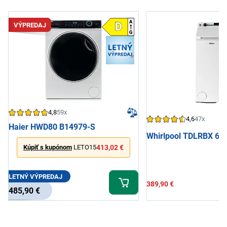
VÝPREDAJ
4,8
59x
4,6
47x
Haier HWD80 B14979-S
Whirlpool TDLRBX 62
Kúpiť s kupónom
LETO15
413,02 €
LETNÝ VÝPREDAJ
389,90 €
485,90 €