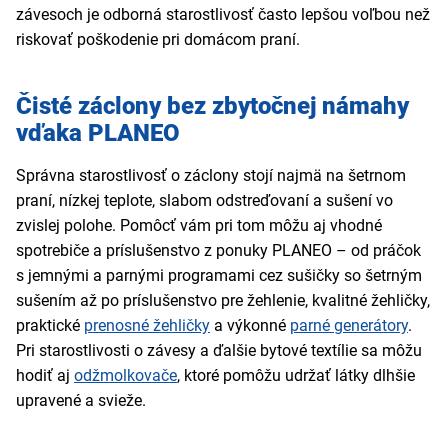
závesoch je odborná starostlivosť často lepšou voľbou než
riskovať poškodenie pri domácom praní.
Čisté záclony bez zbytočnej námahy
vďaka PLANEO
Správna starostlivosť o záclony stojí najmä na šetrnom
praní, nízkej teplote, slabom odstreďovaní a sušení vo
zvislej polohe. Pomôcť vám pri tom môžu aj vhodné
spotrebiče a príslušenstvo z ponuky PLANEO – od práčok
s jemnými a parnými programami cez sušičky so šetrným
sušením až po príslušenstvo pre žehlenie, kvalitné žehličky,
praktické
prenosné žehličky
a výkonné
parné generátory
.
Pri starostlivosti o závesy a ďalšie bytové textílie sa môžu
hodiť aj
odžmolkovače
, ktoré pomôžu udržať látky dlhšie
upravené a svieže.