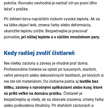
pokrčia. Rovnako nevhodné je nechať ich po praní dlho
ležať v práčke.
Pri žehlení býva najväčším rizikom vysoká teplota. Ak sa
na látke objaví lesk, zmena farby alebo deformácia,
okamžite teplotu znížte. Bezpečnejšie je pracovať
pomalšie,
pri nižšej teplote a s väčším množstvom pary.
Kedy radšej zvoliť čistiareň
Nie všetky záclony a závesy je vhodné prať doma.
Profesionálne čistenie sa oplatí pri luxusných, starších,
veľmi jemných alebo dekoratívnych textíliách, pri ktorých si
nie ste istí materiálom. Do čistiarne patria aj
textílie bez
štítku, záclony s náročnými aplikáciami alebo kusy, ktoré
sú príliš veľké na domácu práčku.
Čistiareň je
bezpečnejšia aj vtedy, ak sa obávate zrazenia, zmeny farby
alebo poškodenia štruktúry. Pri drahších záclonách a