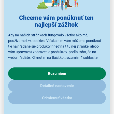
prvkami môže dôjsť aj k uvoľneniu lepidla alebo
poškodeniu uchytenia. Výnimkou sú len materiály, pri
ktorých to výrobca výslovne povoľuje. Aj v takom prípade
Chceme vám ponúknuť ten
zvoľte šetrný program a nízku teplotu.
najlepší zážitok
Aby na našich stránkach fungovalo všetko ako má,
používame tzv. cookies. Vďaka nim vám môžeme ponúknuť
tie najhľadanejšie produkty hneď na titulnej stránke, alebo
vám upravovať zobrazenie produktov podľa toho, čo na
webu hľadáte. Kliknutím na tlačítko „rozumiem“ súhlasíte
s využívaním cookies pre analytické účely a predaním údajov
o chovaní na webe pre zobrazovaní cielených reklám.
Rozumiem
V prípade že vás zaujímajú detaily, ako u nás s cookies a
ďalšími údaji pracujeme, kliknite
sem
.
Detailné nastavenie
Odmietnuť všetko