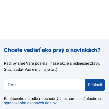
Zadajte
Chcete vedieť ako prvý o novinkách?
e-mail
Radi by sme Vám posielali naše akcie a jedinečné zľavy.
Stačí zadať Váš e-mail a je to :)
Prihlásiť
Prihlásením na odber obchodných oznámení súhlasím so
spracovaním osobných údajov