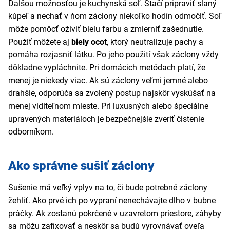
Ďalšou možnosťou je kuchynská soľ. Stačí pripraviť slaný
kúpeľ a nechať v ňom záclony niekoľko hodín odmočiť. Soľ
môže pomôcť oživiť bielu farbu a zmierniť zašednutie.
Použiť môžete aj
biely ocot
, ktorý neutralizuje pachy a
pomáha rozjasniť látku. Po jeho použití však záclony vždy
dôkladne vypláchnite. Pri domácich metódach platí, že
menej je niekedy viac. Ak sú záclony veľmi jemné alebo
drahšie, odporúča sa zvolený postup najskôr vyskúšať na
menej viditeľnom mieste. Pri luxusných alebo špeciálne
upravených materiáloch je bezpečnejšie zveriť čistenie
odborníkom.
Ako správne sušiť záclony
Sušenie má veľký vplyv na to, či bude potrebné záclony
žehliť. Ako prvé ich po vypraní nenechávajte dlho v bubne
práčky. Ak zostanú pokrčené v uzavretom priestore, záhyby
sa môžu zafixovať a neskôr sa budú vyrovnávať oveľa