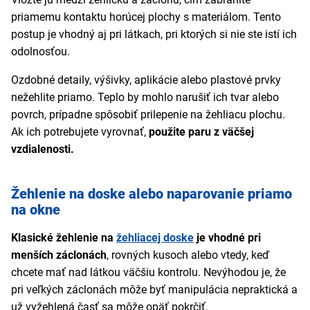
priamemu kontaktu horúcej plochy s materiálom. Tento
postup je vhodný aj pri látkach, pri ktorých si nie ste istí ich
odolnosťou.
Ozdobné detaily, výšivky, aplikácie alebo plastové prvky
nežehlite priamo. Teplo by mohlo narušiť ich tvar alebo
povrch, prípadne spôsobiť prilepenie na žehliacu plochu.
Ak ich potrebujete vyrovnať,
použite paru z väčšej
vzdialenosti.
Žehlenie na doske alebo naparovanie priamo
na okne
Klasické žehlenie na
žehliacej doske
je vhodné pri
menších záclonách
, rovných kusoch alebo vtedy, keď
chcete mať nad látkou väčšiu kontrolu. Nevýhodou je, že
pri veľkých záclonách môže byť manipulácia nepraktická a
už vyžehlená časť sa môže opäť pokrčiť.