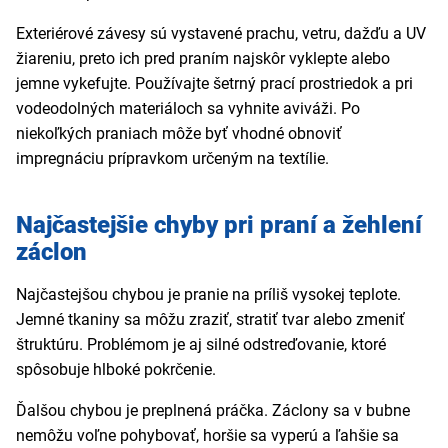
Exteriérové závesy sú vystavené prachu, vetru, dažďu a UV
žiareniu, preto ich pred praním najskôr vyklepte alebo
jemne vykefujte. Používajte šetrný prací prostriedok a pri
vodeodolných materiáloch sa vyhnite aviváži. Po
niekoľkých praniach môže byť vhodné obnoviť
impregnáciu prípravkom určeným na textílie.
Najčastejšie chyby pri praní a žehlení
záclon
Najčastejšou chybou je pranie na príliš vysokej teplote.
Jemné tkaniny sa môžu zraziť, stratiť tvar alebo zmeniť
štruktúru. Problémom je aj silné odstreďovanie, ktoré
spôsobuje hlboké pokrčenie.
Ďalšou chybou je preplnená práčka. Záclony sa v bubne
nemôžu voľne pohybovať, horšie sa vyperú a ľahšie sa