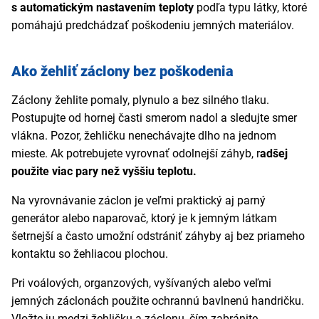
s automatickým nastavením teploty
podľa typu látky, ktoré
pomáhajú predchádzať poškodeniu jemných materiálov.
Ako žehliť záclony bez poškodenia
Záclony žehlite pomaly, plynulo a bez silného tlaku.
Postupujte od hornej časti smerom nadol a sledujte smer
vlákna. Pozor, žehličku nenechávajte dlho na jednom
mieste. Ak potrebujete vyrovnať odolnejší záhyb, r
adšej
použite viac pary než vyššiu teplotu.
Na vyrovnávanie záclon je veľmi praktický aj parný
generátor alebo naparovač, ktorý je k jemným látkam
šetrnejší a často umožní odstrániť záhyby aj bez priameho
kontaktu so žehliacou plochou.
Pri voálových, organzových, vyšívaných alebo veľmi
jemných záclonách použite ochrannú bavlnenú handričku.
Vložte ju medzi žehličku a záclonu, čím zabránite