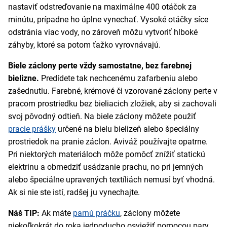
nastaviť odstreďovanie na maximálne 400 otáčok za
minútu, prípadne ho úplne vynechať. Vysoké otáčky síce
odstránia viac vody, no zároveň môžu vytvoriť hlboké
záhyby, ktoré sa potom ťažko vyrovnávajú.
Biele záclony perte vždy samostatne, bez farebnej
bielizne.
Predídete tak nechcenému zafarbeniu alebo
zašednutiu. Farebné, krémové či vzorované záclony perte v
pracom prostriedku bez bieliacich zložiek, aby si zachovali
svoj pôvodný odtieň. Na biele záclony môžete použiť
pracie prášky
určené na bielu bielizeň alebo špeciálny
prostriedok na pranie záclon. Aviváž používajte opatrne.
Pri niektorých materiáloch môže pomôcť znížiť statickú
elektrinu a obmedziť usádzanie prachu, no pri jemných
alebo špeciálne upravených textíliách nemusí byť vhodná.
Ak si nie ste istí, radšej ju vynechajte.
Náš TIP:
Ak máte
parnú práčku
, záclony môžete
niekoľkokrát do roka jednoducho osviežiť pomocou pary.