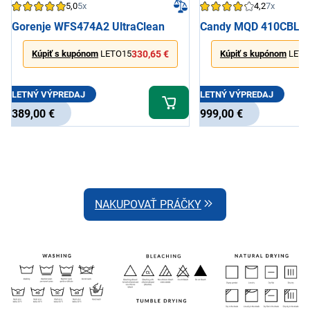
5,0
5x
4,2
7x
Gorenje WFS474A2 UltraClean
Candy MQD 410CBL9
Kúpiť s kupónom
LETO15
330,65 €
Kúpiť s kupónom
LETO
LETNÝ VÝPREDAJ
LETNÝ VÝPREDAJ
389,00 €
999,00 €
NAKUPOVAŤ PRÁČKY