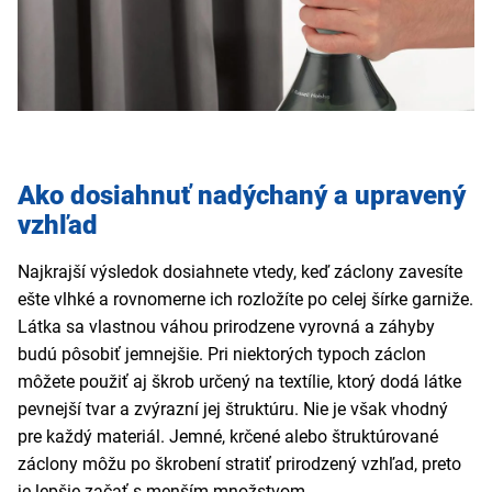
Ako dosiahnuť nadýchaný a upravený
vzhľad
Najkrajší výsledok dosiahnete vtedy, keď záclony zavesíte
ešte vlhké a rovnomerne ich rozložíte po celej šírke garniže.
Látka sa vlastnou váhou prirodzene vyrovná a záhyby
budú pôsobiť jemnejšie. Pri niektorých typoch záclon
môžete použiť aj škrob určený na textílie, ktorý dodá látke
pevnejší tvar a zvýrazní jej štruktúru. Nie je však vhodný
pre každý materiál. Jemné, krčené alebo štruktúrované
záclony môžu po škrobení stratiť prirodzený vzhľad, preto
je lepšie začať s menším množstvom.