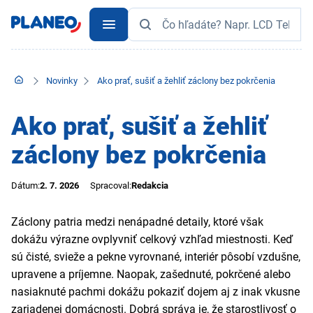
Novinky
Ako prať, sušiť a žehliť záclony bez pokrčenia
Ako prať, sušiť a žehliť
záclony bez pokrčenia
Dátum:
2. 7. 2026
Spracoval:
Redakcia
Záclony patria medzi nenápadné detaily, ktoré však
dokážu výrazne ovplyvniť celkový vzhľad miestnosti. Keď
sú čisté, svieže a pekne vyrovnané, interiér pôsobí vzdušne,
upravene a príjemne. Naopak, zašednuté, pokrčené alebo
nasiaknuté pachmi dokážu pokaziť dojem aj z inak vkusne
zariadenej domácnosti. Dobrá správa je, že starostlivosť o