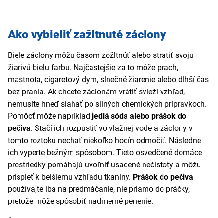
Ako vybieliť zažltnuté záclony
Biele záclony môžu časom zožltnúť alebo stratiť svoju
žiarivú bielu farbu. Najčastejšie za to môže prach,
mastnota, cigaretový dym, slnečné žiarenie alebo dlhší čas
bez prania. Ak chcete záclonám vrátiť svieži vzhľad,
nemusíte hneď siahať po silných chemických prípravkoch.
Pomôcť môže napríklad
jedlá sóda alebo prášok do
pečiva
. Stačí ich rozpustiť vo vlažnej vode a záclony v
tomto roztoku nechať niekoľko hodín odmočiť. Následne
ich vyperte bežným spôsobom. Tieto osvedčené domáce
prostriedky pomáhajú uvoľniť usadené nečistoty a môžu
prispieť k belšiemu vzhľadu tkaniny.
Prášok do pečiva
používajte iba na predmáčanie, nie priamo do práčky,
pretože môže spôsobiť nadmerné penenie.