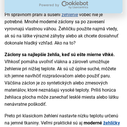
Treba záclony žehliť?
Pri správnom praní a sušení
žehlenie
vôbec nie je
potrebné. Mnohé moderné záclony sa po zavesení
vyrovnajú vlastnou váhou. Žehličku použite najmä vtedy,
ak sú na látke výrazné záhyby alebo ak chcete dosiahnuť
dokonale hladký vzhľad. Ako na to?
Záclony sa najlepšie žehlia, keď sú ešte mierne vlhké.
Vlhkosť pomáha uvoľniť vlákna a zároveň umožňuje
žehlenie pri nižšej teplote. Ak sú už úplne suché, môžete
ich jemne navlhčiť rozprašovačom alebo použiť paru.
Väčšina záclon je zo syntetických alebo zmesových
materiálov, ktoré neznášajú vysoké teploty. Príliš horúca
žehliaca plocha môže zanechať lesklé miesta alebo látku
nenávratne poškodiť.
Preto pri klasickom žehlení nastavte nízku teplotu určenú
na jemné tkaniny. Veľmi praktické sú aj
moderné
žehličky