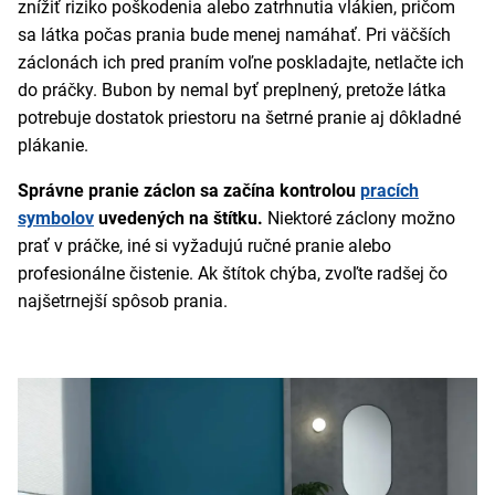
znížiť riziko poškodenia alebo zatrhnutia vlákien, pričom
sa látka počas prania bude menej namáhať. Pri väčších
záclonách ich pred praním voľne poskladajte, netlačte ich
do práčky. Bubon by nemal byť preplnený, pretože látka
potrebuje dostatok priestoru na šetrné pranie aj dôkladné
plákanie.
Správne pranie záclon sa začína kontrolou
pracích
symbolov
uvedených na štítku.
Niektoré záclony možno
prať v práčke, iné si vyžadujú ručné pranie alebo
profesionálne čistenie. Ak štítok chýba, zvoľte radšej čo
najšetrnejší spôsob prania.